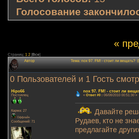
Голосование закончило
« пр
Страниц:
1
2
[
Все
]
Автор
Тема: nox 97. FM! - стоит ли вещать?
0 Пользователей и 1 Гость смотр
Hipo66
nox 97. FM! - стоит ли веща
Постоялец
«
Ответ #0
:
06/08/2010 00:51:30 »
Давайте реша
Карма: 27
Оффлайн
Рудаев, кто не зна
Сообщений: 71
предлагайте други