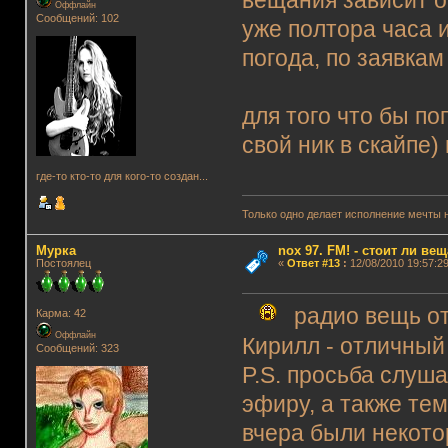
вещания зависит о
Оффлайн
Сообщений: 102
уже полтора часа и
погода, по заявка
для того что бы по
свой ник в скайпе
где-то кто-то для кого-то создан...
Только одно делает исполнение мечты 
Мурка
nox 97. FM! - стоит ли ве
Постоялец
«
Ответ #13
:
12/08/2010 19:57:29
радио вещь от
Карма: 42
Оффлайн
Кирилл - отличны
Сообщений: 323
P.S. просьба слуша
эфиру, а также тем
вчера были некото