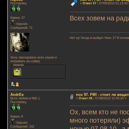
Постоялец
«
Ответ #7
:
07/08/2010 01:13:40 
Всех зовем на рад
Карма: 27
Оффлайн
Сообщений: 71
Нет ну! Когда ж выйдет Нокс 2? И почем
Хочу заколдовать всех кошек и
натравить на собак)
Awards
AndrEe
nox 97. FM! - стоит ли веща
Всех люблю в NW ;)
«
Ответ #8
:
07/08/2010 10:40:26 »
Постоялец
Ох, всем кто не п
Карма: 8
много потеряли) э
Оффлайн
Сообщений: 102
ночью 07.08.10 , а