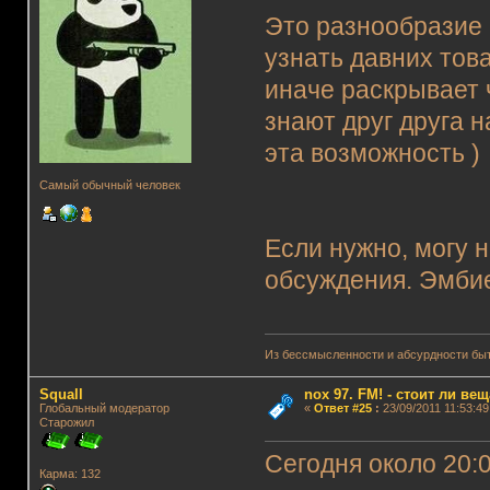
Это разнообразие 
узнать давних то
иначе раскрывает 
знают друг друга 
эта возможность )
Самый обычный человек
Если нужно, могу 
обсуждения. Эмбие
Из бессмысленности и абсурдности быт
Squall
nox 97. FM! - стоит ли ве
Глобальный модератор
«
Ответ #25
:
23/09/2011 11:53:49
Старожил
Сегодня около 20:
Карма: 132