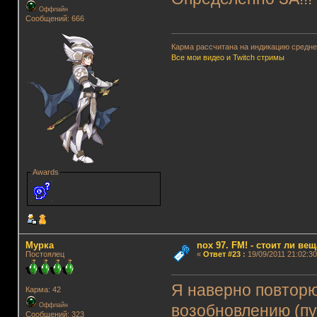
Оффлайн
Сообщений: 666
Карма рассчитана на индикацию среднег
Все мои видео и Twitch стримы
Awards
Мурка
nox 97. FM! - стоит ли ве
Постоялец
«
Ответ #23
:
19/09/2011 21:02:30
Я наверно повторю
Карма: 42
Оффлайн
возобновлению (пу
Сообщений: 323