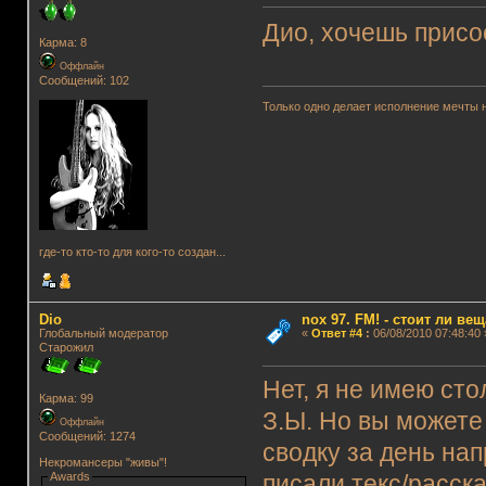
Дио, хочешь присо
Карма: 8
Оффлайн
Сообщений: 102
Только одно делает исполнение мечты 
где-то кто-то для кого-то создан...
Dio
nox 97. FM! - стоит ли ве
Глобальный модератор
«
Ответ #4
:
06/08/2010 07:48:40 
Старожил
Нет, я не имею сто
Карма: 99
З.Ы. Но вы можете
Оффлайн
Сообщений: 1274
сводку за день на
Некромансеры "живы"!
Awards
писали текс/расск