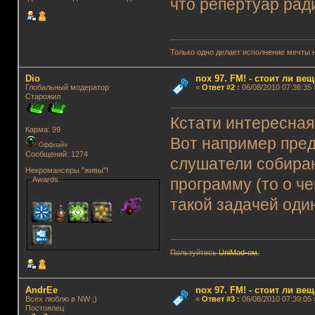
что репертуар рад
Только одно делает исполнение мечты 
Dio
nox 97. FM! - стоит ли ве
Глобальный модератор
«
Ответ #2
:
06/08/2010 07:36:35 
Старожил
Кстати интересная
Карма: 99
Вот например пред
Оффлайн
Сообщений: 1274
слушатели собираю
Некромансеры "живы"!
Awards
программу (то о че
такой задачей один
Пользуйтесь
UniMod-ом
.
AndrEe
nox 97. FM! - стоит ли ве
Всех люблю в NW ;)
«
Ответ #3
:
06/08/2010 07:39:05 
Постоялец