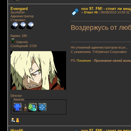
Evengard
nox 97. FM! - стоит ли ве
SysAdmin
«
Ответ #6
:
06/08/2010 14:56:32 
Администратор
Старожил
Воздержусь от люб
Карма: 186
Оффлайн
Сообщений: 2729
Не упоминай администраторов всуе...
С уважением, TriOptimum Corporation
PS:
Покаяние
-
Признание своей вин
Director
Awards
Hipo66
nox 97. FM! - стоит ли ве