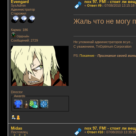
Evengard
nox 97. FM! - стоит ли ве
SysAdmin
«
Ответ #9
:
07/08/2010 13:15:18 
Администратор
Старожил
Жаль что не могу 
Карма: 186
Оффлайн
Сообщений: 2729
Не упоминай администраторов всуе...
С уважением, TriOptimum Corporation
PS:
Покаяние
-
Признание своей вин
Director
Awards
Midas
nox 97. FM! - стоит ли ве
Постоялец
«
Ответ #10
:
07/08/2010 13:35:35