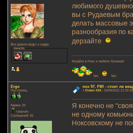
любимого душевног
вы с Рудаевым брал
делать массовые эф
разнообразия по к
дерзайте
Все дороги ведут к сидру
Awards
Играйте в Нокс и любите Урчинов!
fan;
fan;
Ergo
nox 97. FM! - стоит ли ве
Постоялец
«
Ответ #24
:
19/09/2011 21:30:34
Я конечно не "своя
Карма: 20
Оффлайн
не одному комьюни
Сообщений: 81
Ноксовскому не по