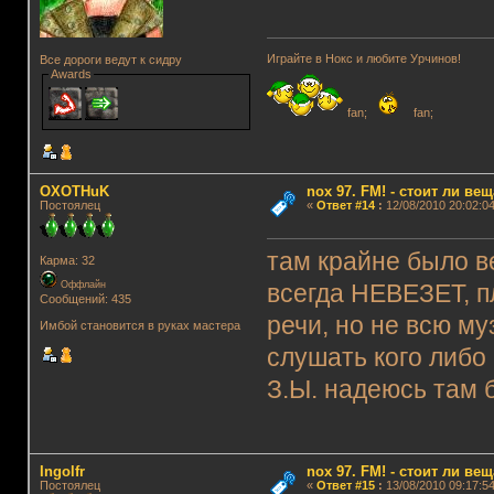
Играйте в Нокс и любите Урчинов!
Все дороги ведут к сидру
Awards
fan;
fan;
OXOTHuK
nox 97. FM! - стоит ли ве
Постоялец
«
Ответ #14
:
12/08/2010 20:02:04
там крайне было ве
Карма: 32
Оффлайн
всегда НЕВЕЗЕТ, п
Сообщений: 435
речи, но не всю му
Имбой становится в руках мастера
слушать кого либо
З.Ы. надеюсь там б
Ingolfr
nox 97. FM! - стоит ли ве
Постоялец
«
Ответ #15
:
13/08/2010 09:17:54