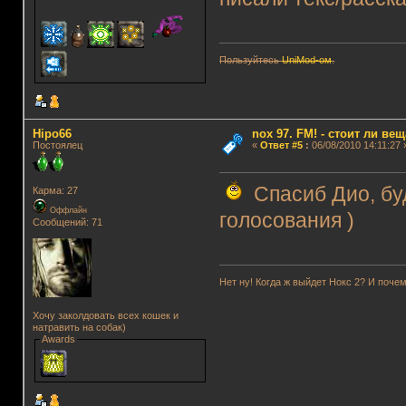
Пользуйтесь
UniMod-ом
.
Hipo66
nox 97. FM! - стоит ли ве
Постоялец
«
Ответ #5
:
06/08/2010 14:11:27 
Спасиб Дио, буд
Карма: 27
Оффлайн
голосования )
Сообщений: 71
Нет ну! Когда ж выйдет Нокс 2? И почем
Хочу заколдовать всех кошек и
натравить на собак)
Awards