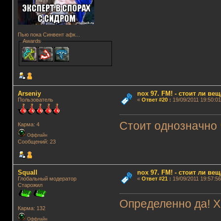
Пью пока Синвент афк...
Awards
Arseniy
nox 97. FM! - стоит ли ве
Пользователь
«
Ответ #20
:
19/09/2011 19:50:01
Стоит однозначно
Карма: 4
Оффлайн
Сообщений: 23
Squall
nox 97. FM! - стоит ли ве
Глобальный модератор
«
Ответ #21
:
19/09/2011 19:57:56
Старожил
Определенно да! Х
Карма: 132
Оффлайн