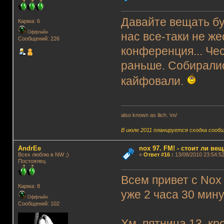
Давайте вещать буд
Карма: 6
Оффлайн
нас все-таки не же
Сообщений: 226
конференция... Че
раньше. Собиралис
кайфовали.
also known as ilich. \m/
В июле 2011 планируется сходка сооб
AndrEe
nox 97. FM! - стоит ли ве
Всех люблю в NW ;)
«
Ответ #16
:
13/08/2010 23:54:52
Постоялец
Всем привет с Nox
Карма: 8
уже 2 часа 30 мину
Оффлайн
Сообщений: 102
Хм, пятница 13, к