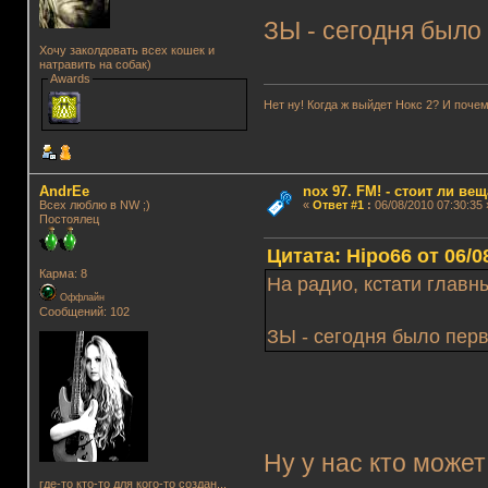
ЗЫ - сегодня было
Хочу заколдовать всех кошек и
натравить на собак)
Awards
Нет ну! Когда ж выйдет Нокс 2? И почем
AndrEe
nox 97. FM! - стоит ли ве
Всех люблю в NW ;)
«
Ответ #1
:
06/08/2010 07:30:35 
Постоялец
Цитата: Hipo66 от 06/0
Карма: 8
На радио, кстати главны
Оффлайн
Сообщений: 102
ЗЫ - сегодня было перв
Ну у нас кто может
где-то кто-то для кого-то создан...