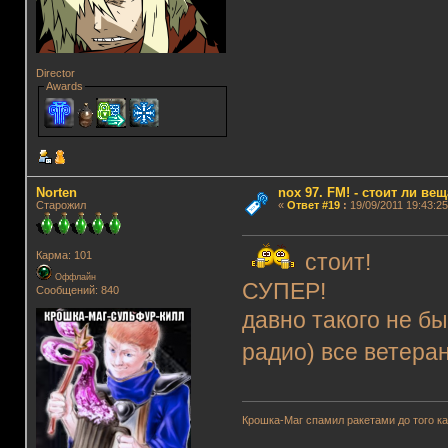
Director
Awards
Norten
nox 97. FM! - стоит ли ве
Старожил
«
Ответ #19
:
19/09/2011 19:43:25
Карма: 101
стоит!
Оффлайн
СУПЕР!
Сообщений: 840
давно такого не бы
радио) все ветера
Крошка-Маг спамил ракетами до того к