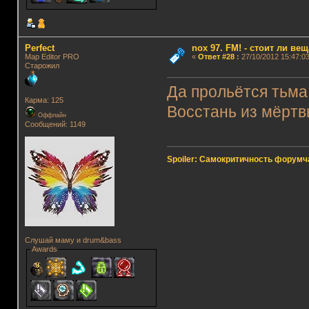
Perfect
nox 97. FM! - стоит ли ве
Map Editor PRO
«
Ответ #28
:
27/10/2012 15:47:03
Старожил
Да прольётся тьма 
Карма: 125
Восстань из мёртв
Оффлайн
Сообщений: 1149
Spoiler: Самокритичность форумч
Слушай маму и drum&bass
Awards