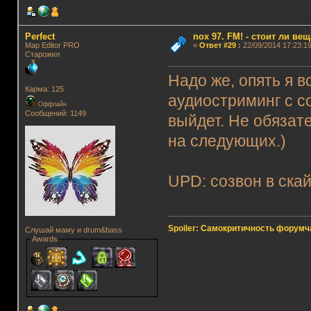
Perfect
nox 97. FM! - стоит ли ве
Map Editor PRO
«
Ответ #29
:
22/09/2014 17:23:19
Старожил
Надо же, опять я 
Карма: 125
аудиостриминг с со
Оффлайн
Сообщений: 1149
выйдет. Не обязат
на следующих.)
UPD: созвон в скай
Spoiler: Самокритичность форумч
Слушай маму и drum&bass
Awards