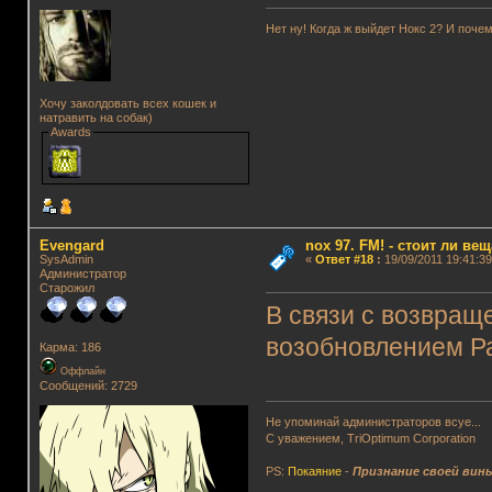
Нет ну! Когда ж выйдет Нокс 2? И почем
Хочу заколдовать всех кошек и
натравить на собак)
Awards
Evengard
nox 97. FM! - стоит ли ве
SysAdmin
«
Ответ #18
:
19/09/2011 19:41:39
Администратор
Старожил
В связи с возвращ
возобновлением Ра
Карма: 186
Оффлайн
Сообщений: 2729
Не упоминай администраторов всуе...
С уважением, TriOptimum Corporation
PS:
Покаяние
-
Признание своей вин