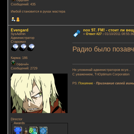
Оффлайн
Сообщений: 435
Имбой становится в руках мастера
Evengard
nox 97. FM! - стоит ли ве
SysAdmin
«
Ответ #27
:
01/10/2011 08:55:36
Администратор
Старожил
Радио было позавч
Карма: 186
Оффлайн
Сообщений: 2729
Не упоминай администраторов всуе...
С уважением, TriOptimum Corporation
PS:
Покаяние
-
Признание своей вин
Director
Awards