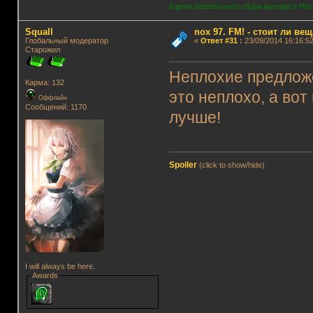
Карта раздельного сбора мусора в Рос
Squall
nox 97. FM! - стоит ли ве
Глобальный модератор
«
Ответ #31
:
23/09/2014 16:16:52
Старожил
Неплохие предложе
Карма: 132
это неплохо, а вот
Оффлайн
Сообщений: 1170
лучше!
Spoiler
(click to show/hide)
I will always be here.
Awards