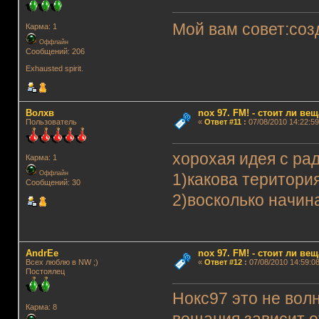
Мой вам совет:соз
Карма: 1
Оффлайн
Сообщений: 206
Exhausted spirit.
Волхв
nox 97. FM! - стоит ли ве
Пользователь
«
Ответ #11
:
07/08/2010 14:22:59
хорохая идея с рад
Карма: 1
Оффлайн
1)какова територи
Сообщений: 30
2)восколько начин
AndrEe
nox 97. FM! - стоит ли ве
Всех люблю в NW ;)
«
Ответ #12
:
07/08/2010 14:59:08
Постоялец
Нокс97 это не вол
Карма: 8