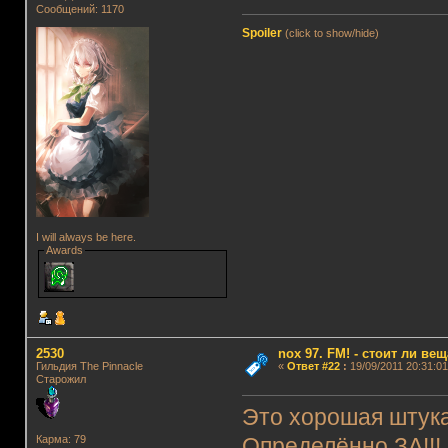
Сообщений: 1170
Spoiler
(click to show/hide)
I will always be here.
Awards
2530
nox 97. FM! - стоит ли ве
Гильдия The Pinnacle
«
Ответ #22
:
19/09/2011 20:31:01
Старожил
Это хорошая штука
Карма: 79
Определённо ЗА!!!