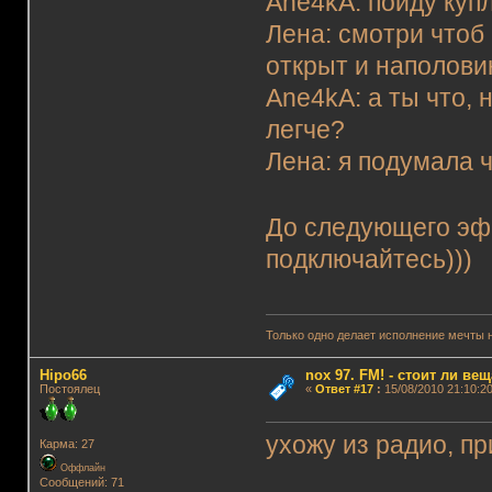
Ane4kA: пойду куп
Лена: смотри чтоб 
открыт и наполови
Ane4kA: а ты что, 
легче?
Лена: я подумала 
До следующего э
подключайтесь)))
Только одно делает исполнение мечты 
Hipo66
nox 97. FM! - стоит ли ве
Постоялец
«
Ответ #17
:
15/08/2010 21:10:20
ухожу из радио, пр
Карма: 27
Оффлайн
Сообщений: 71