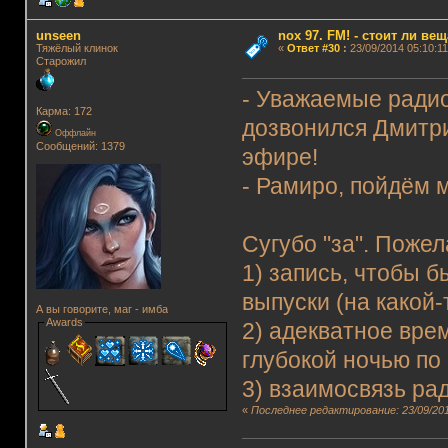
unseen
nox 97. FM! - стоит ли ве
Тяжёлый клинок
«
Ответ #30
:
23/09/2014 05:10:11
Старожил
- Уважаемые радио
Карма: 172
дозвонился Дмитри
Оффлайн
Сообщений: 1379
эфире!
- Рамиро, пойдём 
Сугубо "за". Пожел
1) запись, чтобы
выпуски (на какой-
А вы говорите, маг - имба
Awards
2) адекватное вре
глубокой ночью по
3) взаимосвязь ра
«
Последнее редактирование: 23/09/201