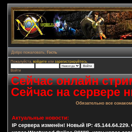
Добро пожаловать,
Гость
Пожалуйста,
войдите
или
зарегистрируйтесь
.
Войти
Сейчас онлайн стрим
Сейчас на сервере н
Обязательно все ознако
Актуальные новости:
IP сервера изменён! Новый IP: 45.144.64.229