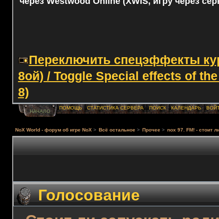
через Westwood Online (XWIS, игру через сер
Переключить спецэффекты курс
8ой) / Toggle Special effects of th
8)
ПОМОЩЬ
СТАТИСТИКА СЕРВЕРА
ПОИСК
КАЛЕНДАРЬ
ВОЙ
НАЧАЛО
NoX World - форум об игре NoX
>
Всё остальное
>
Прочее
>
nox 97. FM! - стоит 
Голосование