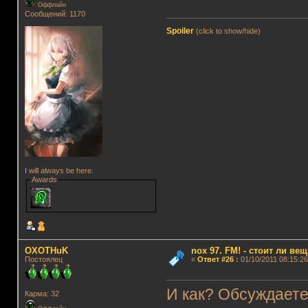
Оффлайн
Сообщений: 1170
Spoiler
(click to show/hide)
I will always be here.
Awards
OXOTHuK
nox 97. FM! - стоит ли ве
Постоялец
«
Ответ #26
:
01/10/2011 08:15:26
И как? Обсуждает
Карма: 32