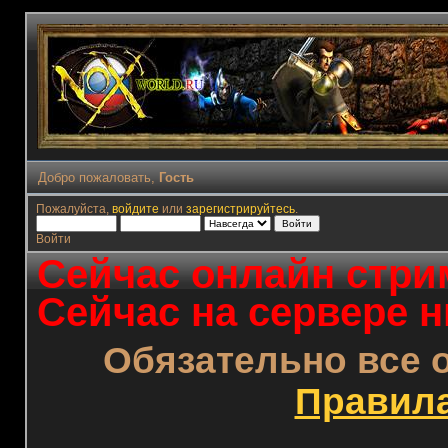
Добро пожаловать,
Гость
Пожалуйста,
войдите
или
зарегистрируйтесь
.
Войти
Сейчас онлайн стрим
Сейчас на сервере н
Обязательно все 
Правил