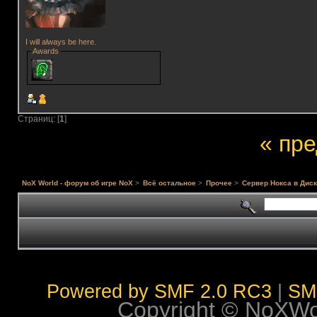
I will always be here.
Awards
Страниц: [
1
]
« пр
NoX World - форум об игре NoX
>
Всё остальное
>
Прочее
>
Сервер Нокса в Диск
Powered by SMF 2.0 RC3
|
SM
Copyright © NoXWorl