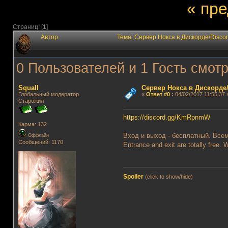
« пр
Страниц: [
1
]
Автор
Тема: Сервер Нокса в Дискорде/Disco
0 Пользователей и 1 Гость смотр
Squall
Сервер Нокса в Дискорде/
Глобальный модератор
«
Ответ #0
:
04/02/2017 11:55:37 
Старожил
https://discord.gg/KmRpnmW
Карма: 132
Вход и выход - бесплатный. Все
Оффлайн
Сообщений: 1170
Entrance and exit are totally free
Spoiler
(click to show/hide)