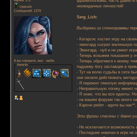
фразеологизмы, часть давно и 
Карма: 172
неожиданных личностей!
Оффлайн
Сообщений: 1379
Serg_Lich:
Выдержки из стенограммы перег
- Катарсис хостил игру на свое
- эвенгард сыграл маленькую п
- Эвенгард - нуб и не умеет иг
- Теперь возьмем показания у о
- Теперь обратимся к моему те
А вы говорите, маг - имба
Awards
падшему богу заславцев в прив
- Тут на волю судьбы в сети бы
они начали действовать методо
- Я пережил тяжелую информа
- Неправильную логику имеют н
- Я знаю, что вы все идиоты. Но
- на вашем форуме так много з
- Кароче ребят - идите вы нах**,
Эти фразы спасены с давно уш
- Не исключается возможность и
- Последние новички в игре не