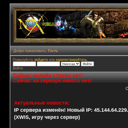
Добро пожаловать,
Гость
Пожалуйста,
войдите
или
зарегистрируйтесь
.
Войти
Сейчас онлайн стрима нет!
Сейчас на сервере никого нет!
О
Актуальные новости:
IP сервера изменён! Новый IP: 45.144.64.22
(XWIS, игру через сервер)