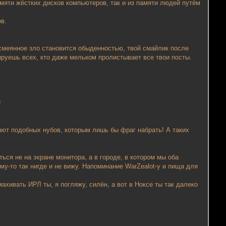
памяти жёстких дисков компьютеров, так и из памяти людей путём
ов.
смеянное зло становится обыденностью, твой смайлик после
ируешь всех, кто даже мельком пролистывает все твои посты.
!
яют подобных нубов, которым лишь бы фраг набрать! А таких
ься не на экране монитора, а в городе, в котором мы оба
у-то так нигде и не вижу. Напоминание WarZealot-у и пища для
махивать ИРЛ ты, я погляжу, силён, а вот в Ноксе ты так далеко