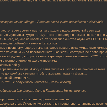
прочно забыты, но мы, как известно, всё помним. Включены как высказы
оворов кланов Mirage и Arcanum после ухода последнего с NoXWorld.
м хосте, в это время к нам начал заходить подозрительный эвенгард
артию и ушел(как будто потому, что это последняя возможность и он не 
рать в нокс, однако на новом сайте заславцев он стал админом ПРСОТО т
чевидцев событий - у меня и Катарсиса
мному прошлому, еще до того, как слово первого арканумца легло камне
ат в хамачи. И имел неосторожность написать неосторожное слово про о
л некий рудаеф, которого я могу характеризовать как мешка с г*****, ко
м скрытного интернет-хак экстремизма.
ционную войну
еправильные люди. Я могу с этим мириться, что все не похожи на меня.
 не до такой же степени, чтобы закрывать глаза на факты...
аславкой символики..
 из г**** не получилось конфетки (( какой облом((
едшего на дно форума Лича и Катарсиса. Но мы помним.
гр против русского клана задротов - заславцев.
 задерживаются. Исключение составляют предельно талантливые новички 