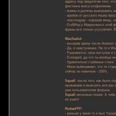
адресу под предлогом того, что
фистинга мозга клофилином.
- воины и должны выигрывать м
- арабов от русского языка брос
- нокслоадер - хорошая вещь, н
-
EvilWisp’у
Макросмысл этой фр
фразы все только усугубляет. 
WarZealot:
-
выиграв арену после долгог
- Да, я хвастунишка. На то я Wa
- Разумеется, свои поступки я 
- Evengard, да что ты вообще м
- Удивительно стрёмные стихи.
- Меня выбешивает, что те ста
сейчас из новичков - 100%.
Squall
: после того, как было о
проживаем и выяснить всё раз 
ума пользователям форума.
Squall
несколько позже
: А тебе
не ушёл!
RudaeFFF:
- раньше у меня то и был *пушок