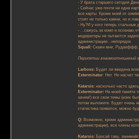
- У брата старшего сегодня Де
- Сейчас уже почти ни одна кар
все карты. Кроме моей от зомби
стоят не только камни, но и лав
- Ну?И у кого теперь стальны
- ...сажусь за комп и осознаю,
модераторы не пытаются задела
администрацию...непорядок
Squall:
Скажи мне, Рудаеффф, 
Перипетии взаимоотношений а
Larboss:
Будет ли введена воз
Exterminator
: Нет. Но насчет т
Katarsis:
насколько часто здес
Exterminator:
На моей памяти т
зачем!) все свои темы (коих б
потом выложите. Будет очень и
статистика появится, можно бу
Q:
Возможно, кроме администрат
администрации), все члены кот
Katarsis:
Бросай таву, занимай