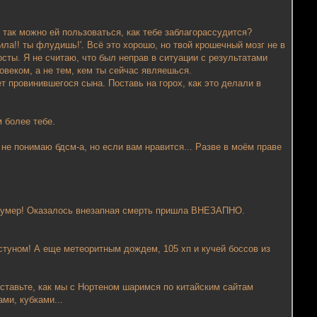
так можно ей пользоваться, как тебе заблагорассудится?
ила!! ты флудишь!'. Всё это хорошо, но твой крошечный мозг не в
осты. Я не считаю, что был неправ в ситуации с результатами
овеком, а не тем, кем ты сейчас являешься.
т провинившегося сына. Поставь на горох, как это делали в
 более тебе.
не понимаю бдсм-а, но если вам нравится... Разве в моём праве
но умер! Оказалось внезапная смерть пришла ВНЕЗАПНО.
туном! А еще метеоритным дождем, 105 хп и кучей боссов из
ставьте, как мы с Нортеном шаримся по китайским сайтам
ми, кубками...