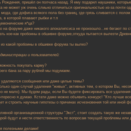
нь Рождения, пришёл он полчаса назад. Я ему подарил наушники, которы
та не может уж очень слиьно отличиться оригинальностью из-за почти оди
 мода, где дофига всякого пола без границ, где грязь сливается с полом
а, в которой плавают рыбки и т.п
е демонические я*ца?
что на форуме даже никакого апокалипсиса не произошло...не бегают по 
ть кое-как пробоины в обшивке форуме,откуда пытается вылезти Древн
из какой пробоины в обшивке форума ты вылез?
дминистрации и пользователей:
можность покупать карму?
воего бана за пару рублей мы подумаем.
ь удаляются сообщения или даже целые темы?
олько один случай удаления "живых", активных тем, о котором Вы, несо
ыло не мало). Мы будем рады, если Вы будете фиксировать все удалени
нтересно я думаю. Кстати даже можно объявить конкурс! "Кто лучше вс
дет и строить научные гипотезы о причинах исчезновения той или иной 
ивной организационной структуры "Экст", стоит создать такую же неза
орой будут и нести ответственность по вопросам текущей проблемы или
ся полезными делами!