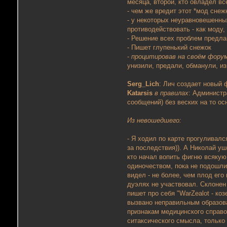
месяца, второй, кто овладел вс
- чем же вредит этот *мод снежк
- у некоторых неуравновешенных
противодействовать - как моду, 
- Решение всех проблем предла
- Пишет глупенький снежок
-
процитировав на своём форум
унизили, предали, обманули, из
Serg_Lich
: Лич создает новый
Katarsis
в правилах
: Администр
сообщений) без веских на то ос
Из невошедшего:
- Я ходил по карте прогуливалс
за последствия)). А Николай уш
кто начал вопить фигню всякую.
одиночеством, пока не подошли
видел - не более, чем плод его
дуэлях не участвовал. Склонен
пишет про себя "WarZealot - ко
вызвано неправильным образов
признакам медицинского справо
ситаксического смысла, только