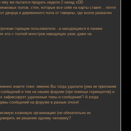
е ему же пытался продать недели 2 назад xDD
наковых полов, стен, которые все себе на карты ставят... почти
 от дворца и деревянного пола от таверны, где возле развалин
строчкам горящие пользователи...а находящиеся в панике
ее зло с толпой монстров,наводящих ужас даже на
мненно знаете тоже: именно Вы тогда удалили (ума не приложим
я сообщений и тем на нашем форуме (при помощи скриншотов) и
ех зафиксирует удаленные темы и сообщения"! А когда
формы сообщений на форуме в разные эпохи!
висимую клановую организацию (не обязательно из
 доверить ее решение одному человеку?