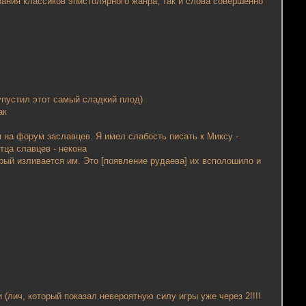
вания классиков эпистолярного жанра, так и слова совершенно
упустил этот самый сладкий плод)
ак
м на форум заславцев. Я имел слабость писать к Миксу -
тца славцев - некона
торый изливается им. Это [появление рудаева] их всполошило и
(лич, который показал невероятную силу игры уже через 2!!!!