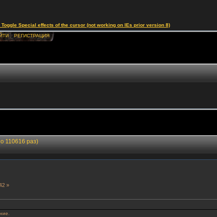
le Special effects of the cursor (not working on IEs prior version 8)
ЙТИ
РЕГИСТРАЦИЯ
о 110616 раз)
42 »
ние.