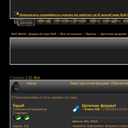
Переключить спецэффекты курсора (не работает на IE версий ниже 8ой) / Togg
ПОМОЩЬ
СТАТИСТИКА СЕРВЕРА
ПОИСК
КАЛЕНДАРЬ
ВО
НАЧАЛО
NoX World - форум об игре NoX
>
Всё остальное
>
Прочее
>
Цитатник форума!
Страниц:
1
[
2
]
Все
Автор
Тема: Цитатник форума! (Прочитан
0 Пользователей и 1 Гость смотрят эту тему.
Squall
Цитатник форума!
Глобальный модератор
«
Ответ #25
:
27/03/2014 22:54:
Старожил
Цитата: Dio, 2014
Кармалог подогревает форумное обще
Карма: 132