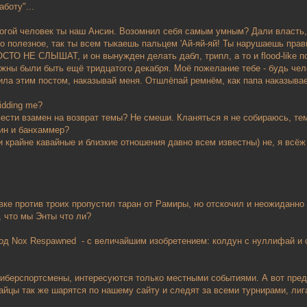
боту"...
гой человек ты наш Ансин. Возомнил себя самым умным? Дали власть, 
то полезное, так ты всем тыкаешь пальцем 'Ай-яй-яй! Ты нарушаешь прав
СТО НЕ СЛЫШАТ, и он вынужден делать дабл, трипл, а то и flood-like п
лжны были быть ещё тридцатого декабря. Моё пожелание тебе - будь чел
ила этим постом, наказывай меня. Отшлёпай ремнём, как папа наказывае
kidding me?
сти взамен на возврат темы? Не смеши. Кланяться я не собираюсь, тем
ин и банхаммер?
крайне кавайные и близкие отношения давно всем известны) не, я всёж 
вке против троих пропустил таран от Рамиры, но отскочил и неожидан
, что мы Энты что ли?
д Nox Respawned - с величайшим изобретением: колдун с нуллифай и с
киберспортсмены, интересуются только местными событиями. А вот пред
йцы так же шарятся по нашему сайту и следят за всеми турнирами, лига