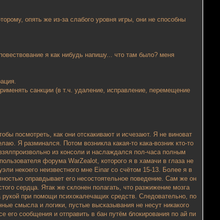
торому, опять же из-за слабого уровня игры, они не способны
повествование я как нибудь напишу... что там было? меня
ация.
рименять санкции (в т.ч. удаление, исправление, перемещение
тобы посмотреть, как они отскакивают и исчезают. Я не виноват
елаю. Я разминался. Потом возникла какая-то кака-возник кто-то
на взялпроизвольно из консоли и наслаждался пол-часа полным
льзователя форума WarZealot, которого я в хамачи в глаза не
эли некоего неизвестного мне Einar со счётом 15-13. Более я в
олностью оправдывает его несостоятельное поведение. Сам же он
истого сердца. Ятак же склонен полагать, что разжижение мозга
 рукой при помощи психокалечащих средств. Следовательно, по
ные смысла и логики, пустые высказывания не несут никакого
е его сообщения и отправить в бан путём блокирования по ай пи