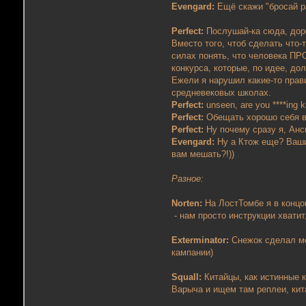
Evengard:
Ещё скажи "бросай ра
Perfect:
Послушай-ка сюда, доро
Вместо того, чтоб сделать что-
силах понять, что человека ПРО
конкурса, которые, по идее, до
Ежели я нарушил какие-то прав
средневековых школах.
Perfect:
unseen, are you ****ing 
Perfect:
Обещать хорошо себя ве
Perfect:
Ну почему сразу я, Анс
Evengard:
Ну а Ктож еще? Ваши 
вам мешать?!))
Разное:
Norten:
На ЛостТомбе я в концо
- нам просто инструкции хватит
Exterminator:
Снежок сделал мо
кампании)
Squall:
Китайцы, как истинные 
Варыча и ищем там реплеи, кита