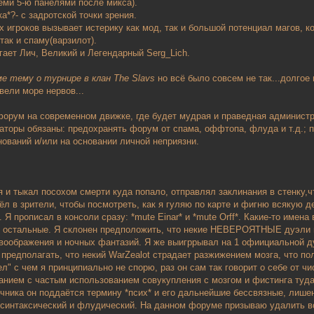
еми 5-ю панелями после микса).
а*?- с задротской точки зрения.
 игроков вызывает истерику как мод, так и большой потенциал магов, ко
так и спаму(варзилот).
гает Лич, Великий и Легендарный Serg_Lich.
е тему о турнире в клан The Slavs
но всё было совсем не так...долгое 
вели море нервов...
 форум на современном движке, где будет мудрая и праведная администр
аторы обязаны: предохранять форум от спама, оффтопа, флуда и т.д.; п
нований и/или на основании личной неприязни.
я и тыкал посохом смерти куда попало, отправлял заклинания в стенку,ч
ёл в зрители, чтобы посмотреть, как я гуляю по карте и фигню всякую д
 Я прописал в консоли сразу: *mute Einar* и *mute Orff*. Какие-то име
 остальные. Я склонен предположить, что некие НЕВЕРОЯТНЫЕ дуэли по
 воображения и ночных фантазий. Я же выигррывал на 1 офиициальной ду
 предполагать, что некий WarZealot страдает разжижением мозга, что п
зел" с чем я принципиально не спорю, раз он сам так говорит о себе от ч
анием с частым использованием совукупления с мозгом и фистинга туда
чника он поддаётся термину *псих* и его дальнейшие бессвязные, лишен
 синтаксический и флудический. На данном форуме призываю удалить вс