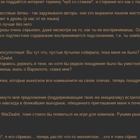
 он поддаётся интернет термину *нуб со стажем*, и стирания его как с 
ассовые битвы - так задумывали авторы. они это выразили языком жест
ает в дрожь (а нас от их языка)
о лучше без него
азы очень серьезен, даже несмотря на то, как ты ее воспринимаешь. О
Все подтекстное содержание воспринимается подсознанием, т.е. ты зомб
о отсутствия
: Вы тут что, пустые бутылки собирали, пока меня не было?
rZealot.
стараюсь держать в тени, но хотя бы редкое поощрение было бы уместно
ожешь знать о Варзилоте, скажи мне?
рички, которые выносили все коммьюнити на своих плечах, теперь поощр
тринуто моё предложение (поддерживающее твою же инициативу) встретит
и навсегда в ближайшее выходные, обещанного приглашения меня я почем
, WarZealot, тоже стоило бы появиться на игре для новичков. Руками раз
*, я его сбривал... теперь растёт что-то непонятное....это я тоже сбрею.