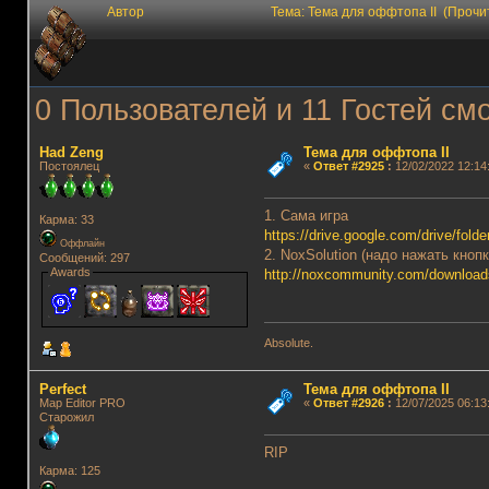
Автор
Тема: Тема для оффтопа II (Прочи
0 Пользователей и 11 Гостей смо
Had Zeng
Тема для оффтопа II
Постоялец
«
Ответ #2925
:
12/02/2022 12:14
1. Сама игра
Карма: 33
https://drive.google.com/drive
Оффлайн
2. NoxSolution (надо нажать кнопк
Сообщений: 297
Awards
http://noxcommunity.com/download
Absolute.
Perfect
Тема для оффтопа II
Map Editor PRO
«
Ответ #2926
:
12/07/2025 06:13
Старожил
RIP
Карма: 125