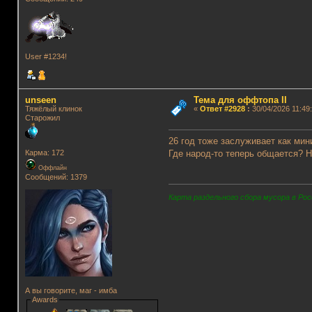
User #1234!
unseen
Тема для оффтопа II
Тяжёлый клинок
«
Ответ #2928
:
30/04/2026 11:49:
Старожил
26 год тоже заслуживает как ми
Где народ-то теперь общается? Н
Карма: 172
Оффлайн
Сообщений: 1379
Карта раздельного сбора мусора в Рос
А вы говорите, маг - имба
Awards