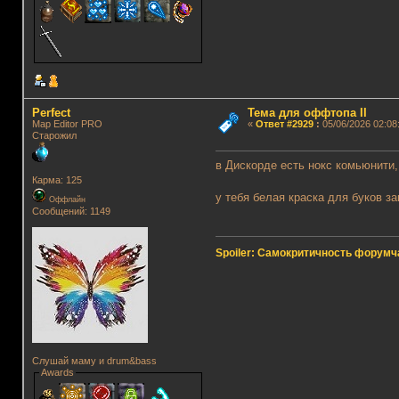
Perfect
Тема для оффтопа II
Map Editor PRO
«
Ответ #2929
:
05/06/2026 02:08
Старожил
в Дискорде есть нокс комьюнити,
Карма: 125
у тебя белая краска для буков за
Оффлайн
Сообщений: 1149
Spoiler: Самокритичность форумч
Слушай маму и drum&bass
Awards