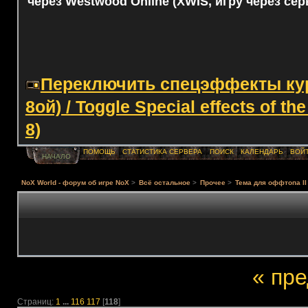
через Westwood Online (XWIS, игру через сер
Переключить спецэффекты курс
8ой) / Toggle Special effects of th
8)
ПОМОЩЬ
СТАТИСТИКА СЕРВЕРА
ПОИСК
КАЛЕНДАРЬ
ВОЙ
НАЧАЛО
NoX World - форум об игре NoX
>
Всё остальное
>
Прочее
>
Тема для оффтопа II
« пр
Страниц:
1
...
116
117
[
118
]