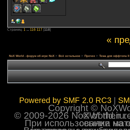
Страниц:
1
...
116
117
[
118
]
« пр
NoX World - форум об игре NoX
>
Всё остальное
>
Прочее
>
Тема для оффтопа II
Powered by SMF 2.0 RC3
|
SM
Copyright © NoXWorl
© 2009-2026 NoXWorld.ru. All image
При использовании материалов ф