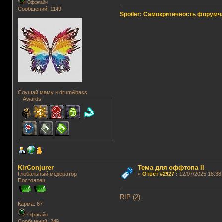
Оффлайн
Сообщений: 1149
Spoiler: Самокритичность форумч
Слушай маму и drum&bass
Awards
KirConjurer
Тема для оффтопа II
Глобальный модератор
«
Ответ #2927
:
12/07/2025 18:38
Постоялец
RIP (2)
Карма: 67
Оффлайн
Сообщений: 249