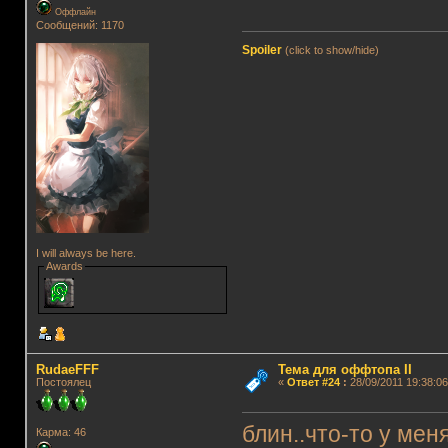
Оффлайн
Сообщений: 1170
Spoiler
(click to show/hide)
I will always be here.
Awards
RudaeFFF
Тема для оффтопа II
Постоялец
«
Ответ #24
:
28/09/2011 19:38:06
блин..что-то у мен
Карма: 46