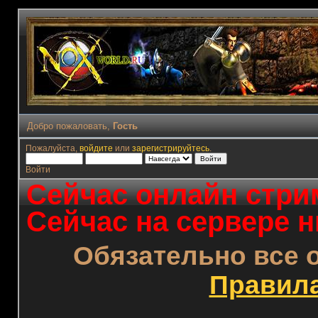
Добро пожаловать,
Гость
Пожалуйста,
войдите
или
зарегистрируйтесь
.
Войти
Сейчас онлайн стрим
Сейчас на сервере н
Обязательно все 
Правил