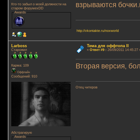
взрываются бочки.
Кто-то забыл о моей должности на
старом форумеxDD
Awards
http://vkontakte.ru/noxworld
Lаrboss
Тема для оффтопа II
Старожил
«
Ответ #9
:
26/09/2011 14:45:27 
Вторая версия, бо
Карма: 109
Оффлайн
Сообщений: 910
Отец читеров
Абстрагирую
Awards