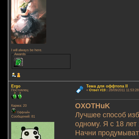
I will always be here.
Awards
Ergo
Тема для оффтопа II
Постоялец
«
Ответ #19
:
28/09/2011 11:53:28
OXOTHuK
Карма: 20
Оффлайн
Лучшее способ изб
Сообщений: 81
одному. Я с 18 лет
Начни продумывать