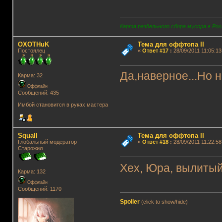
Карта раздельного сбора мусора в Рос
OXOTHuK
Тема для оффтопа II
Постоялец
«
Ответ #17
:
28/09/2011 11:05:13
Да,наверное...Но н
Карма: 32
Оффлайн
Сообщений: 435
Имбой становится в руках мастера
Squall
Тема для оффтопа II
Глобальный модератор
«
Ответ #18
:
28/09/2011 11:22:58
Старожил
Хех, Юра, вылиты
Карма: 132
Оффлайн
Сообщений: 1170
Spoiler
(click to show/hide)