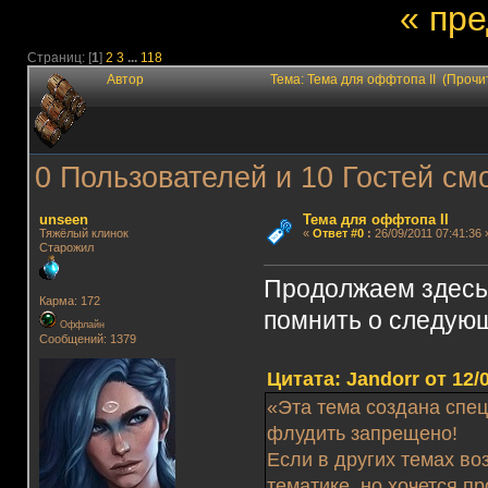
« пр
Страниц: [
1
]
2
3
...
118
Автор
Тема: Тема для оффтопа II (Прочи
0 Пользователей и 10 Гостей смо
unseen
Тема для оффтопа II
Тяжёлый клинок
«
Ответ #0
:
26/09/2011 07:41:36 
Старожил
Продолжаем здесь
Карма: 172
помнить о следую
Оффлайн
Сообщений: 1379
Цитата: Jandorr от 12/
«Эта тема создана спе
флудить запрещено!
Если в других темах во
тематике, но хочется п