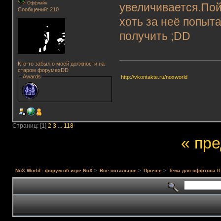
Оффлайн
увеличивается.Пой
Сообщений: 210
хоть за неё попыт
получить ;DD
Кто-то забыл о моей должности на
старом форумеxDD
Awards
http://vkontakte.ru/noxworld
Страниц: [
1
]
2
3
...
118
« пр
NoX World - форум об игре NoX
>
Всё остальное
>
Прочее
>
Тема для оффтопа II