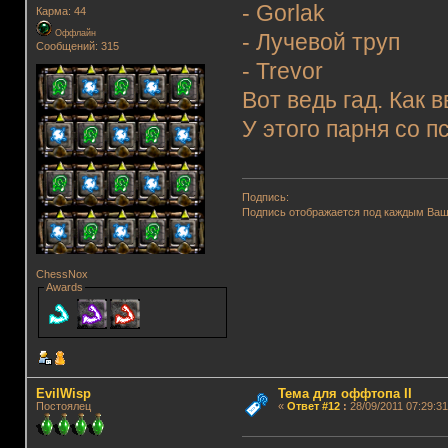
- Gorlak
Карма: 44
Оффлайн
- Лучевой труп
Сообщений: 315
- Trevor
Вот ведь гад. Как 
У этого парня со п
Подпись:
Подпись отображается под каждым Ва
ChessNox
Awards
EvilWisp
Тема для оффтопа II
Постоялец
«
Ответ #12
:
28/09/2011 07:29:31