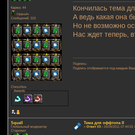
Кончилась тема дл
Карма: 44
Оффлайн
А ведь какая она б
Сообщений: 315
Но не возможно ос
Нас ждет теперь, в
Подпись:
Подпись отображается под каждым Ва
ChessNox
Awards
Squall
Тема для оффтопа II
Глобальный модератор
«
Ответ #3
:
26/09/2011 07:44:01 
Старожил