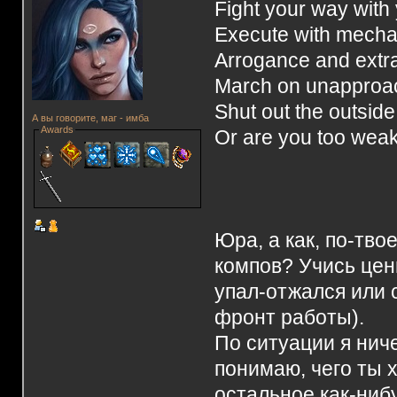
Fight your way with
Execute with mecha
Arrogance and extr
March on unapproa
Shut out the outside
А вы говорите, маг - имба
Awards
Or are you too wea
Юра, а как, по-тво
компов? Учись цен
упал-отжался или с
фронт работы).
По ситуации я ниче
понимаю, чего ты 
остальное как-ни