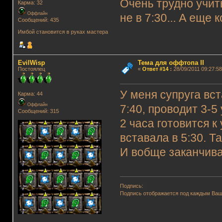
Очень трудно учить
Карма: 32
Оффлайн
не в 7:30... А еще 
Сообщений: 435
Имбой становится в руках мастера
EvilWisp
Тема для оффтопа II
Постоялец
«
Ответ #14
:
28/09/2011 09:27:58
У меня супруга вст
Карма: 44
Оффлайн
7:40, проводит 3-5
Сообщений: 315
2 часа готовится к
вставала в 5:30. Т
И вобще заканчива
Подпись:
Подпись отображается под каждым Ва