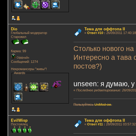
Dio
Тема для оффтопа II
Глобальный модератор
«
Ответ #10
:
26/09/2011 17:40:18
Старожил
Столько нового на
Карма: 99
Интересно а тава 
Оффлайн
Сообщений: 1274
постов?)
Некромансеры "живы"!
Awards
unseen: я думаю, у
«
Последнее редактирование: 26/09/201
Пользуйтесь
UniMod-ом
.
EvilWisp
Тема для оффтопа II
Постоялец
«
Ответ #11
:
28/09/2011 03:57:32