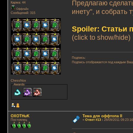
Предлагаю сделать
Карма: 44
Оффлайн
инету", и собрать 
Сообщений: 315
Spoiler: Статьи
(click to show/hide)
Подпись:
Подпись отображается под каждым Ва
ChessNox
Awards
OXOTHuK
Тема для оффтопа II
Постоялец
«
Ответ #13
:
28/09/2011 09:23:16