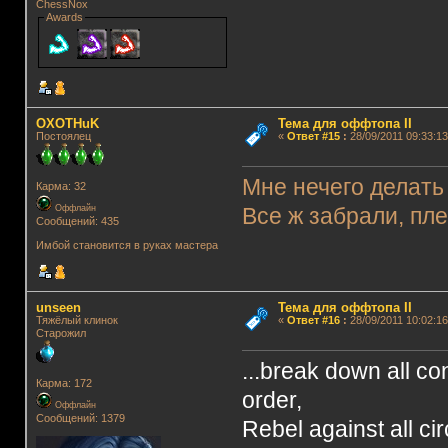
ChessNox
Awards
OXOTHuK
Тема для оффтопа II
Постоялец
«
Ответ #15
:
28/09/2011 09:33:13
Мне нечего делать 
Карма: 32
Оффлайн
Все ж забрали, пле
Сообщений: 435
Имбой становится в руках мастера
unseen
Тема для оффтопа II
Тяжёлый клинок
«
Ответ #16
:
28/09/2011 10:02:16
Старожил
...break down all co
Карма: 172
order,
Оффлайн
Сообщений: 1379
Rebel against all ci