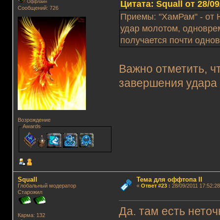
Цитата: Squall от 28/09
Оффлайн
Сообщений: 726
Приемы: "ХамРам" - от 
удар молотом, одновре
получается почти одно
Важно отметить, ч
завершения удара 
Возрождение
Awards
Squall
Тема для оффтопа II
Глобальный модератор
«
Ответ #23
:
28/09/2011 17:52:28
Старожил
Да. там есть неточ
Карма: 132