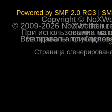
Powered by SMF 2.0 RC3
|
SM
Copyright © NoXWorl
© 2009-2026 NoXWorld.ru. All image
При использовании материалов ф
Все права на опубликованные на форуме NoXW
X
Страница сгенерирована 