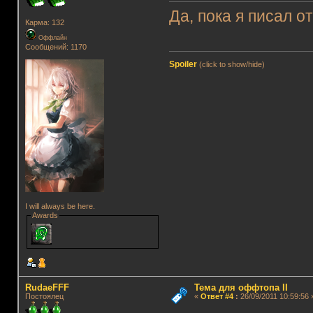
Да, пока я писал о
Карма: 132
Оффлайн
Сообщений: 1170
Spoiler
(click to show/hide)
I will always be here.
Awards
RudaeFFF
Тема для оффтопа II
Постоялец
«
Ответ #4
:
26/09/2011 10:59:56 