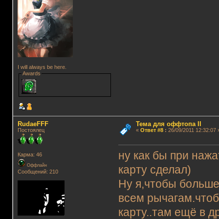
I will always be here.
Awards
RudaeFFF
Тема для оффтопа II
Постоялец
«
Ответ #8
:
26/09/2011 12:32:07 
ну как бы при нажа
Карма: 46
Оффлайн
карту сделал)
Сообщений: 210
Ну я,чтобы больше
всем рычагам.чтоб
карту..там ещё в д