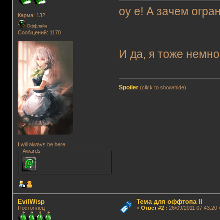
оу е! А зачем огр
Карма: 132
Оффлайн
Сообщений: 1170
И да, я тоже немно
Spoiler
(click to show/hide)
I will always be here.
Awards
EvilWisp
Тема для оффтопа II
Постоялец
«
Ответ #2
:
26/09/2011 07:43:20 