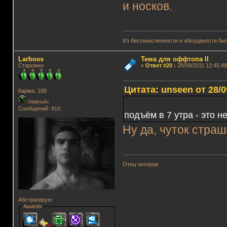
и носков.
Из бессмысленности и абсурдности быт
Lаrboss
Тема для оффтопа II
Старожил
«
Ответ #20
:
28/09/2011 12:45:48
Цитата: unseen от 28/0
Карма: 109
Оффлайн
Сообщений: 910
подъём в 7 утра - это 
Ну да, чуток страш
Отец читеров
Абстрагирую
Awards