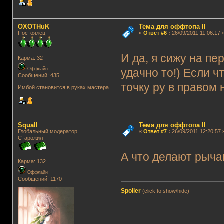
OXOTHuK
Тема для оффтопа II
Постоялец
«
Ответ #6
:
26/09/2011 11:06:17 
И да, я сижу на п
Карма: 32
Оффлайн
удачно то!) Если ч
Сообщений: 435
точку ру в правом 
Имбой становится в руках мастера
Squall
Тема для оффтопа II
Глобальный модератор
«
Ответ #7
:
26/09/2011 12:20:57 
Старожил
А что делают рыча
Карма: 132
Оффлайн
Сообщений: 1170
Spoiler
(click to show/hide)