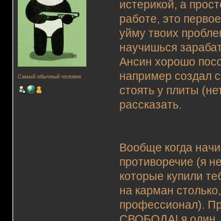
истерикой, а прост
работе, это первое
уйму твоих проблем
научишься зараба
Ансин хорошо посо
например создал с
Самый обычный человек
стоять у плиты (не
рассказать.
Вообще когда начи
противоречие (я не
которые купили те
на карман столько
профессионал). Пр
СВОБОДА! я один, д