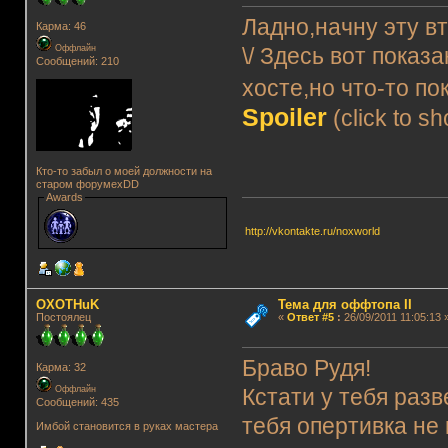
Ладно,начну эту 
Карма: 46
Оффлайн
\/ Здесь вот показ
Сообщений: 210
хосте,но что-то п
Spoiler
(click to s
Кто-то забыл о моей должности на
старом форумеxDD
Awards
http://vkontakte.ru/noxworld
OXOTHuK
Тема для оффтопа II
Постоялец
«
Ответ #5
:
26/09/2011 11:05:13 
Браво Рудя!
Карма: 32
Оффлайн
Кстати у тебя раз
Сообщений: 435
тебя опертивка не 
Имбой становится в руках мастера