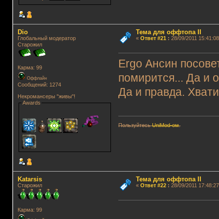
Dio
Тема для оффтопа II
Глобальный модератор
«
Ответ #21
:
28/09/2011 15:41:08
Старожил
Ergo Ансин посове
Карма: 99
помирится... Да и 
Оффлайн
Сообщений: 1274
Да и правда. Хвати
Некромансеры "живы"!
Awards
Пользуйтесь
UniMod-ом
.
Katarsis
Тема для оффтопа II
Старожил
«
Ответ #22
:
28/09/2011 17:48:27
Карма: 99