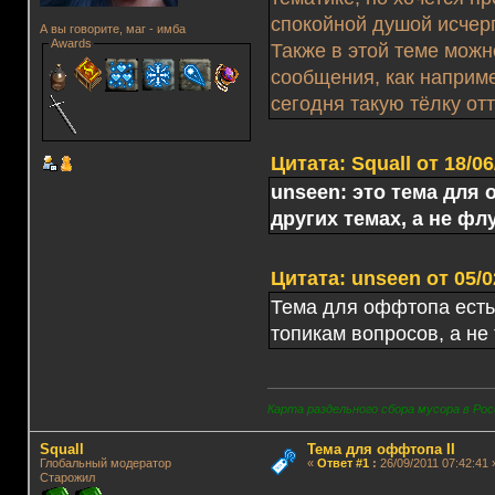
спокойной душой исчер
А вы говорите, маг - имба
Awards
Также в этой теме можн
сообщения, как наприме
сегодня такую тёлку от
Цитата: Squall от 18/06
unseen: это тема для
других темах, а не фл
Цитата: unseen от 05/0
Тема для оффтопа есть
топикам вопросов, а не
Карта раздельного сбора мусора в Рос
Squall
Тема для оффтопа II
Глобальный модератор
«
Ответ #1
:
26/09/2011 07:42:41 
Старожил