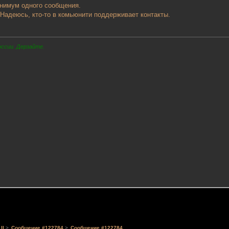
инимум одного сообщения.
 Надеюсь, кто-то в комьюнити поддерживает контакты.
оссии. Дерзайте.
II
>
Сообщение #122784
>
Сообщение #122784