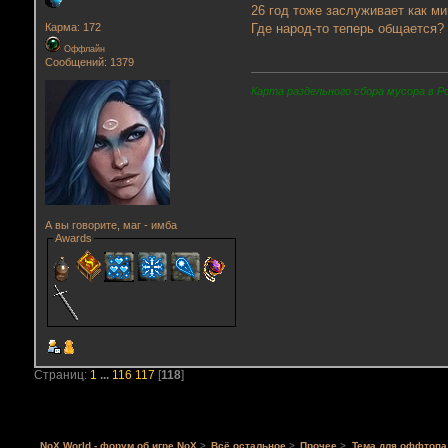
26 год тоже заслуживает как м
Где народ-то теперь общается?
Карма: 172
Оффлайн
Сообщений: 1379
Карта раздельного сбора мусора в Р
А вы говорите, маг - имба
Awards
Страниц:
1
...
116
117
[
118
]
NoX World - форум об игре NoX
>
Всё остальное
>
Прочее
>
Тема для оффтопа 