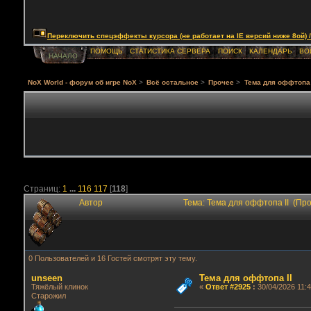
Переключить спецэффекты курсора (не работает на IE версий ниже 8ой) / Togg
ПОМОЩЬ
СТАТИСТИКА СЕРВЕРА
ПОИСК
КАЛЕНДАРЬ
ВО
НАЧАЛО
NoX World - форум об игре NoX
>
Всё остальное
>
Прочее
>
Тема для оффтопа 
Страниц:
1
...
116
117
[
118
]
Автор
Тема: Тема для оффтопа II (Пр
0 Пользователей и 16 Гостей смотрят эту тему.
unseen
Тема для оффтопа II
Тяжёлый клинок
«
Ответ #2925
:
30/04/2026 11:4
Старожил