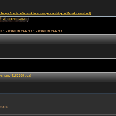
le Special effects of the cursor (not working on IEs prior version 8)
ЙТИ
РЕГИСТРАЦИЯ
II
>
Сообщение #122784
>
Сообщение #122784
очитано 4182269 раз)
9:30 »