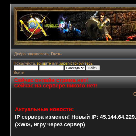
Добро пожаловать,
Гость
Пожалуйста,
войдите
или
зарегистрируйтесь
.
Войти
Сейчас онлайн стрима нет!
Сейчас на сервере никого нет!
О
Актуальные новости:
IP сервера изменён! Новый IP: 45.144.64.22
(XWIS, игру через сервер)