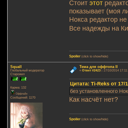
Стоит
этот
редакто
показывает (моя л
Нокса редактор не
Все надежды на К
Spoiler
(click to show/hide)
Squall
Тема для оффтопа II
Глобальный модератор
«
Ответ #2423
:
17/10/2014 17:11:
Старожил
Цитата: Ti-Reks от 17/
Карма: 132
без установленного Нок
Оффлайн
Сообщений: 1170
Как насчёт нет?
Spoiler
(click to show/hide)