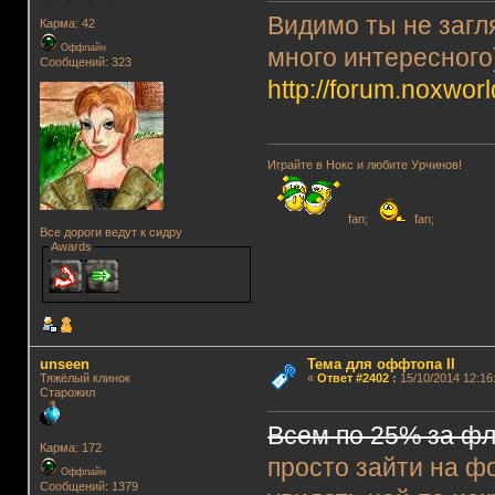
Видимо ты не загл
Карма: 42
Оффлайн
много интересного
Сообщений: 323
http://forum.noxworl
Играйте в Нокс и любите Урчинов!
fan;
fan;
Все дороги ведут к сидру
Awards
unseen
Тема для оффтопа II
Тяжёлый клинок
«
Ответ #2402
:
15/10/2014 12:16
Старожил
Всем по 25% за ф
Карма: 172
просто зайти на ф
Оффлайн
Сообщений: 1379