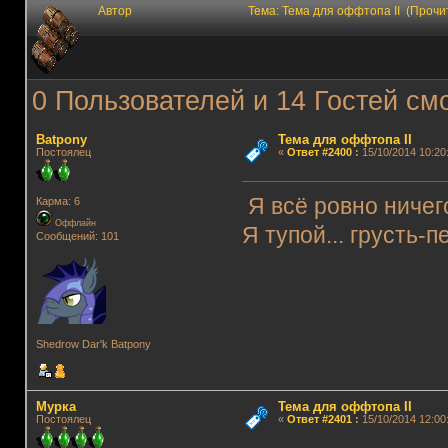
Автор
Тема: Тема для оффтопа II (Прочи
0 Пользователей и 14 Гостей смо
Batpony
Тема для оффтопа II
Постоялец
«
Ответ #2400
:
15/10/2014 10:20
Я всё ровно ничег
Карма: 6
Оффлайн
Я тупой... грусть-п
Сообщений: 101
Shedrow Dar'k Batpony
Мурка
Тема для оффтопа II
Постоялец
«
Ответ #2401
:
15/10/2014 12:00