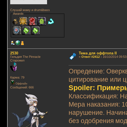
Слушай маму и drum&bass
Awards
2530
Тема для оффтопа II
Гильдия The Pinnacle
«
Ответ #2412
:
16/10/2014 09:53
Старожил
Опредение: Оверкв
Карма: 79
цитирование или ц
Оффлайн
Spoiler: Пример
Сообщений: 666
Классификация: На
Мера наказания: 1
нарушение. Начин
без одобрения мо