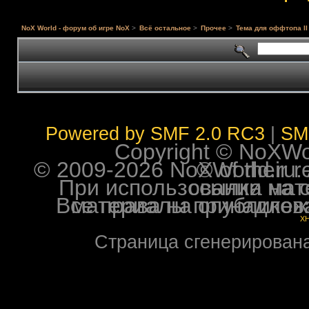
NoX World - форум об игре NoX
>
Всё остальное
>
Прочее
>
Тема для оффтопа II
Powered by SMF 2.0 RC3
|
SM
Copyright © NoXWorl
© 2009-2026 NoXWorld.ru. All image
При использовании материалов ф
Все права на опубликованные на форуме NoXW
X
Страница сгенерирована 