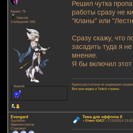
Решил чутка пропа
работы сразу не ки
Карма: 79
Оффлайн
"Кланы" или "Лестн
Сообщений: 666
Сразу скажу, что п
засадить туда я н
мнение.
Я бы включил этот "
Карма рассчитана на индикацию среднег
Awards
Все мои видео и Twitch стримы
Evengard
Тема для оффтопа II
SysAdmin
«
Ответ #2417
:
17/10/2014 13:02
Администратор
Старожил