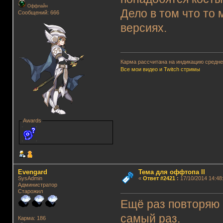
Оффлайн
Дело в том что то 
Сообщений: 666
версиях.
Карма рассчитана на индикацию среднег
Все мои видео и Twitch стримы
Awards
Evengard
Тема для оффтопа II
SysAdmin
«
Ответ #2421
:
17/10/2014 14:48
Администратор
Старожил
Ещё раз повторяю -
самый раз.
Карма: 186