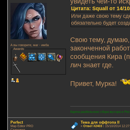
увидеть чей-то ис
Цитата: Squall от 14/10
Или даже свою тему сде
обязательно будет созд
Свою тему, думаю,
А вы говорите, маг - имба
законченной работ
Awards
сообщения Кира (п
лич знает где.
Привет, Мурка!
Карта раздельного сбора мусора в Рос
Perfect
Тема для оффтопа II
Map Editor PRO
«
Ответ #2403
:
15/10/2014 12:27
Старожил