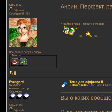
Карма: 42
Ансин, Перфект, р
Оффлайн
Сообщений: 323
Играйте в Нокс и любите Урчинов!
fan;
fan;
Все дороги ведут к сидру
Awards
Evengard
Тема для оффтопа II
SysAdmin
«
Ответ #2405
:
15/10/2014 14:09
Администратор
Старожил
Вы о каких сообще
Карма: 186
Оффлайн