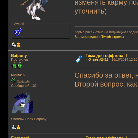
изменять карму по
уточнить)
Awards
Карма рассчитана на индикацию среднег
Все мои видео и Twitch стримы
Batpony
Тема для оффтопа II
Постоялец
«
Ответ #2413
:
16/10/2014 12:10
Спасибо за ответ,
Карма: 6
Оффлайн
Второй вопрос: как
Сообщений: 101
Shedrow Dar'k Batpony