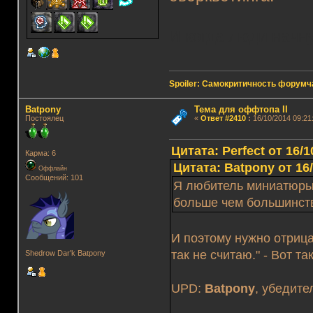
И когда люди начн
Spoiler: Самокритичность форумч
Batpony
Тема для оффтопа II
Постоялец
«
Ответ #2410
:
16/10/2014 09:21
Цитата: Perfect от 16/1
Карма: 6
Цитата: Batpony от 16/
Оффлайн
Сообщений: 101
Я любитель миниатюры,
больше чем большинст
И поэтому нужно отрица
так не считаю." - Вот т
Shedrow Dar'k Batpony
UPD:
Batpony
, убедите