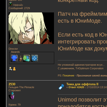
конкретный код.
Оффлайн
Сообщений: 2729
Патч на фреймлими
есть в ЮниМоде.
Если есть код в Ю
интегрировать про
ЮниМоде как докум
Director
Awards
Не упоминай администраторов всуе...
С уважением, TriOptimum Corporation
PS:
Покаяние
-
Признание своей вин
2530
Тема для оффтопа II
Гильдия The Pinnacle
«
Ответ #2420
:
17/10/2014 13:14
Старожил
Unimod позволит эт
Карма: 79
понадобятся косты