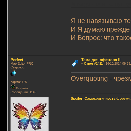
И когда люди начнут ду
Я не навязываю те
И Я думаю прежде 
И Вопрос: что тако
Perfect
Тема для оффтопа II
Map Editor PRO
«
Ответ #2411
:
16/10/2014 09:53:
Старожил
Overquoting - чре
Карма: 125
Оффлайн
Сообщений: 1149
Spoiler: Самокритичность форумч