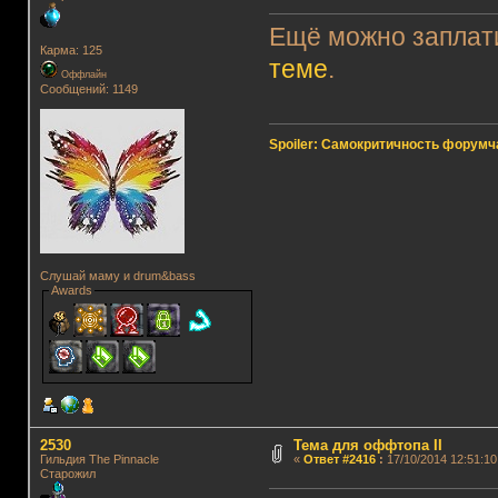
Ещё можно заплати
Карма: 125
теме
.
Оффлайн
Сообщений: 1149
Spoiler: Самокритичность форумч
Слушай маму и drum&bass
Awards
2530
Тема для оффтопа II
Гильдия The Pinnacle
«
Ответ #2416
:
17/10/2014 12:51:10
Старожил