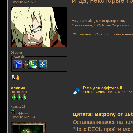
И да, некоторые т
Сообщений: 2729
Не упоминай администраторов всуе...
С уважением, TriOptimum Corporation
PS:
Покаяние
-
Признание своей вин
Director
Awards
Алдвин
Тема для оффтопа II
Постоялец
«
Ответ #2406
:
16/10/2014 07:58
Карма: 23
Цитата: Batpony от 16/
Оффлайн
Сообщений: 161
Останавливаюсь на полп
"Нокс ВЕСЬ пройти можн