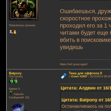
Ошибаешься, дружо
скоростное прохож
проходил его за 1 
Повелитель урчинов
читами будет еще 
вбить в поисковик
увидишь
Make NoX great again!
Batpony
Тема для оффтопа II
Постоялец
«
Ответ #2407
:
16/10/2014 08:18
Цитата: Алдвин от 16/1
Карма: 6
Оффлайн
Сообщений: 101
Цитата: Batpony от 16/
Останавливаюсь на пол