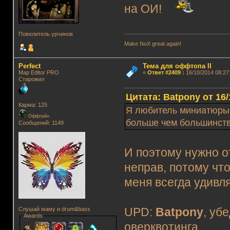
на ОИ!
Повелитель урчинов
Make NoX great again!
Perfect
Тема для оффтопа II
Map Editor PRO
«
Ответ #2409
:
16/10/2014 08:27
Старожил
Цитата: Batpony от 16/
Карма: 125
Я любитель миниатюры,
Оффлайн
больше чем большинств
Сообщений: 1149
И поэтому нужно о
неправ, потому что
меня всегда удивл
UPD:
Batpony
, уб
Слушай маму и drum&bass
Awards
оверквотинга.