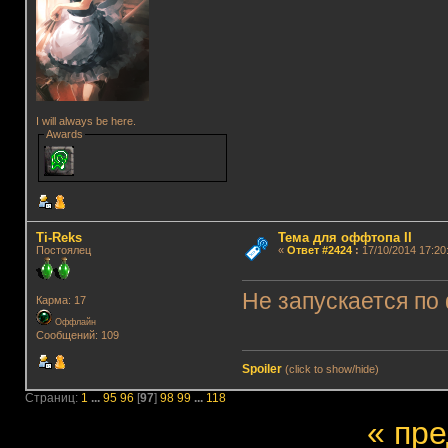
I will always be here.
Awards
Ti-Reks
Тема для оффтопа II
Постоялец
«
Ответ #2424
:
17/10/2014 17:20:
Не запускается по 
Карма: 17
Оффлайн
Сообщений: 109
Spoiler
(click to show/hide)
Страниц:
1
...
95
96
[
97
]
98
99
...
118
« пр