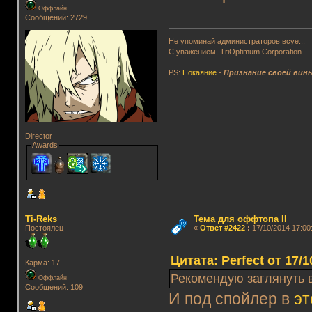
Оффлайн
Сообщений: 2729
Не упоминай администраторов всуе...
С уважением, TriOptimum Corporation
PS:
Покаяние
-
Признание своей вин
Director
Awards
Ti-Reks
Тема для оффтопа II
Постоялец
«
Ответ #2422
:
17/10/2014 17:00
Цитата: Perfect от 17/1
Карма: 17
Рекомендую заглянуть в
Оффлайн
Сообщений: 109
И под спойлер в
эт