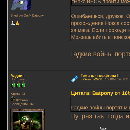
"Нокс ВЕСЬ пройти мож
Ошибаешься, дружок. Ой
Shedrow Dar'k Batpony
прохождение Нокса сост
за мага. Если проходит
Можешь вбить в поиско
Гадкие войны порт
Алдвин
Тема для оффтопа II
Постоялец
«
Ответ #2408
:
16/10/2014 08:23
Цитата: Batpony от 16/
Карма: 23
Оффлайн
Сообщений: 161
Гадкие войны портят мн
Ну, раз так, тогда