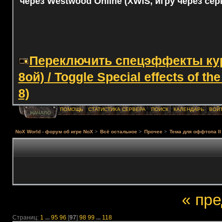
через Westwood Online (XWIS, игру через сер
Переключить спецэффекты курс
8ой) / Toggle Special effects of th
8)
ПОМОЩЬ
СТАТИСТИКА СЕРВЕРА
ПОИСК
КАЛЕНДАРЬ
ВОЙ
НАЧАЛО
NoX World - форум об игре NoX
>
Всё остальное
>
Прочее
>
Тема для оффтопа II
« пр
Страниц:
1
...
95
96
[
97
]
98
99
...
118