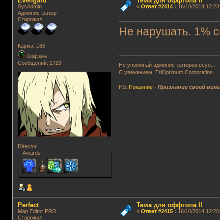
Evengard
Тема для оффтопа II
SysAdmin
«
Ответ #2414
:
16/10/2014 12:23:
Администратор
Старожил
Не нарушать. 1% с
Карма: 186
Оффлайн
Сообщений: 2729
Не упоминай администраторов всуе...
С уважением, TriOptimum Corporation
PS:
Покаяние
-
Признание своей вин
Director
Awards
Perfect
Тема для оффтопа II
Map Editor PRO
«
Ответ #2415
:
16/10/2014 12:26
Старожил