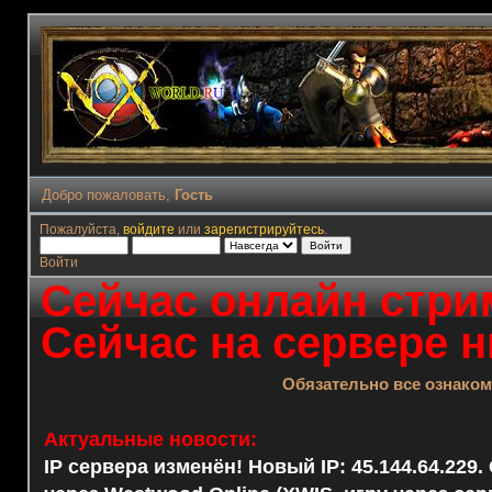
Добро пожаловать,
Гость
Пожалуйста,
войдите
или
зарегистрируйтесь
.
Войти
Сейчас онлайн стрим
Сейчас на сервере н
Обязательно все ознако
Актуальные новости:
IP сервера изменён! Новый IP: 45.144.64.229