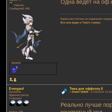
Одна ведёт на оф.
Оффлайн
Сообщений: 666
Карма рассчитана на индикацию среднег
Все мои видео и Twitch стримы
Awards
Evengard
Тема для оффтопа II
SysAdmin
«
Ответ #2419
:
17/10/2014 13:10
Администратор
Старожил
Реально лучше пор
Карма: 186