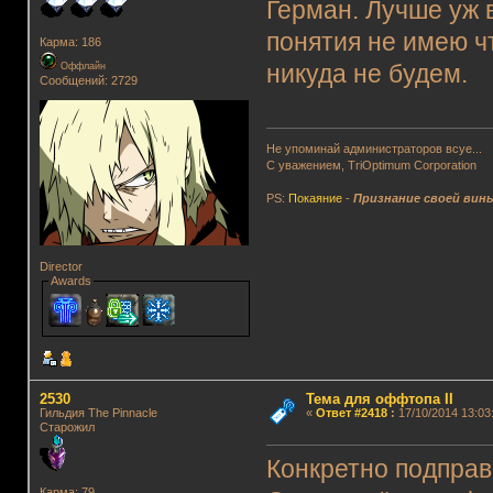
Герман. Лучше уж 
понятия не имею ч
Карма: 186
Оффлайн
никуда не будем.
Сообщений: 2729
Не упоминай администраторов всуе...
С уважением, TriOptimum Corporation
PS:
Покаяние
-
Признание своей вин
Director
Awards
2530
Тема для оффтопа II
Гильдия The Pinnacle
«
Ответ #2418
:
17/10/2014 13:03
Старожил
Конкретно подправ
Карма: 79