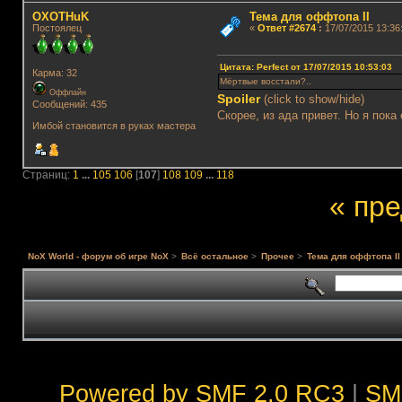
OXOTHuK
Тема для оффтопа II
Постоялец
«
Ответ #2674
:
17/07/2015 13:36
Цитата: Perfect от 17/07/2015 10:53:03
Карма: 32
Мёртвые восстали?..
Оффлайн
Spoiler
(click to show/hide)
Сообщений: 435
Скорее, из ада привет. Но я пок
Имбой становится в руках мастера
Страниц:
1
...
105
106
[
107
]
108
109
...
118
« пр
NoX World - форум об игре NoX
>
Всё остальное
>
Прочее
>
Тема для оффтопа II
Powered by SMF 2.0 RC3
|
SM