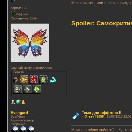
Мне кажется, или я не говорил, 
Карма: 125
Оффлайн
Сообщений: 1149
Spoiler: Самокрит
Слушай маму и drum&bass
Awards
Evengard
Тема для оффтопа II
SysAdmin
«
Ответ #2658
:
18/06/2015 22:02
Администратор
Старожил
Можно я обоих забаню?... *устал