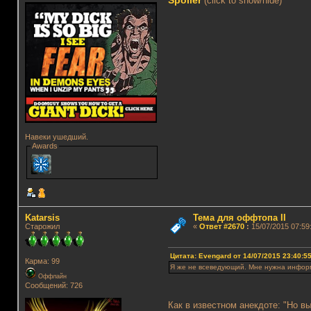
Spoiler
(click to show/hide)
Навеки ушедший.
Awards
Katarsis
Тема для оффтопа II
Старожил
«
Ответ #2670
:
15/07/2015 07:59
Цитата: Evengard от 14/07/2015 23:40:5
Карма: 99
Я же не всеведующий. Мне нужна информа
Оффлайн
Сообщений: 726
Как в известном анекдоте: "Но вы