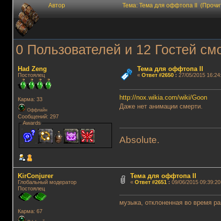
Автор
Тема: Тема для оффтопа II (Прочи
0 Пользователей и 12 Гостей смо
Had Zeng
Тема для оффтопа II
Постоялец
«
Ответ #2650
:
27/05/2015 16:24
http://nox.wikia.com/wiki/Goon
Карма: 33
Даже нет анимации смерти.
Оффлайн
Сообщений: 297
Awards
Absolute.
KirConjurer
Тема для оффтопа II
Глобальный модератор
«
Ответ #2651
:
09/06/2015 09:39:20
Постоялец
музыка, отклоненная во время ра
Карма: 67