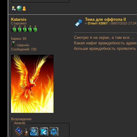
Katarsis
Тема для оффтопа II
Старожил
«
Ответ #2667
:
09/07/2015 17:24
Смотрю я на экран, а там все ...
Карма: 99
Какая нафиг враждебность админи
Оффлайн
больше враждебность проявлять 
Сообщений: 726
Возрождение
Awards