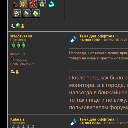
WarZeva+lot
Тема для оффтопа II
Постоялец
«
Ответ #2654
:
10/06/2015 20:21
Неправда, нет ничего лучше приб
Карма: 10
только на чушь и крестики-палоч
Оффлайн
Сообщений: 222
После того, как было 
монитора, а в городе,
навсегда в ближайшее
то так нигде и не виж
пользователям форума.
Katarsis
Тема для оффтопа II
Старожил
«
Ответ #2655
:
11/06/2015 12:15: