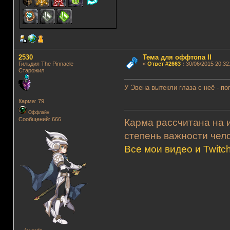
2530
Тема для оффтопа II
Гильдия The Pinnacle
«
Ответ #2663
:
30/06/2015 20:32
Старожил
У Эвена вытекли глаза с неё - п
Карма: 79
Оффлайн
Сообщений: 666
Карма рассчитана на и
степень важности чело
Все мои видео и Twitc