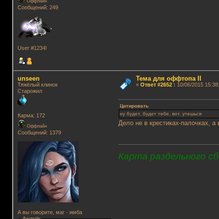
Оффлайн
Сообщений: 249
User #1234!
unseen
Тема для оффтопа II
Тяжёлый клинок
«
Ответ #2652
:
10/06/2015 15:38
Старожил
Цитировать
ну будет, будет тебе, вот, утешься
Карма: 172
Дело не в крестиках-палочках, а 
Оффлайн
Сообщений: 1379
Карта раздельного сб
А вы говорите, маг - имба
Awards