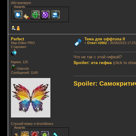
Абстрагирую
Awards
Perfect
Тема для оффтопа II
Map Editor PRO
«
Ответ #2662
:
30/06/2015 17:23
Старожил
Что не так с этой гифкой?
Spoiler: эта гифка
Карма: 125
(click to sho
Оффлайн
Сообщений: 1149
Spoiler: Самокрит
Слушай маму и drum&bass
Awards