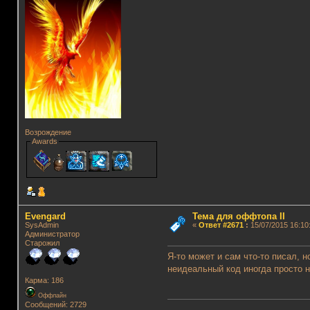
Возрождение
Awards
Evengard
Тема для оффтопа II
SysAdmin
«
Ответ #2671
:
15/07/2015 16:10
Администратор
Старожил
Я-то может и сам что-то писал, 
неидеальный код иногда просто 
Карма: 186
Оффлайн
Сообщений: 2729