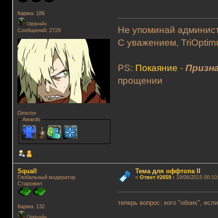
Карма: 186
Оффлайн
Не упоминай админист
Сообщений: 2729
С уважением, TriOptim
PS:
Покаяние
-
Призна
прощении
Director
Awards
Squall
Тема для оффтопа II
Глобальный модератор
«
Ответ #2659
:
19/06/2015 00:10
Старожил
теперь вопрос: кого "обоих", ес
Карма: 132
Оффлайн