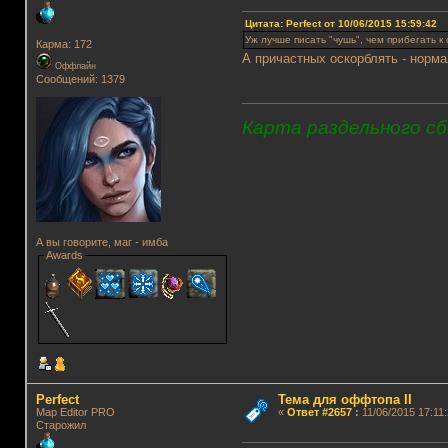
Цитата: Perfect от 10/06/2015 15:59:42
Уж лучше писать "чушь", чем прибегать к
Карма: 172
А причастных оскорблять - норма
Оффлайн
Сообщений: 1379
Карта раздельного сб
А вы говорите, маг - имба
Awards
Perfect
Тема для оффтопа II
Map Editor PRO
«
Ответ #2657
:
11/06/2015 17:11:
Старожил