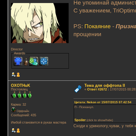
Не упоминай админист
С уважением, TriOptim
PS:
Покаяние
-
Призна
прощении
Director
Awards
OXOTHuK
Тема для оффтопа II
Постоялец
«
Ответ #2672
:
17/07/2015 00:28
Цитата: Nekon от 15/07/2015 07:42:54
Карма: 32
П - Психанул.
Оффлайн
Сообщений: 435
Spoiler
(click to show/hide)
Имбой становится в руках мастера
Сходи к уринологу,чувак, у тебя 