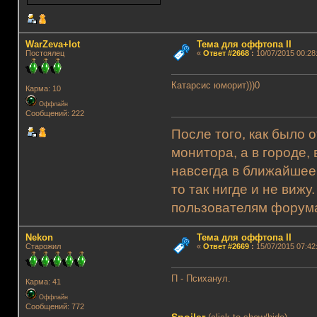
WarZeva+lot
Тема для оффтопа II
Постоялец
«
Ответ #2668
:
10/07/2015 00:28
Катарсис юморит)))0
Карма: 10
Оффлайн
Сообщений: 222
После того, как было 
монитора, а в городе,
навсегда в ближайшее
то так нигде и не виж
пользователям форума.
Nekon
Тема для оффтопа II
Старожил
«
Ответ #2669
:
15/07/2015 07:42
П - Психанул.
Карма: 41
Оффлайн
Сообщений: 772