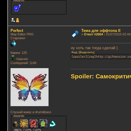
Awards
Perfect
Тема для оффтопа II
Map Editor PRO
«
Ответ #2664
:
01/07/2015 02:44
Старожил
ну хоть так тогда сделай )
Код:
[Выделить]
Карма: 125
[spoiler][img]http://gifmansion.c
Оффлайн
Сообщений: 1149
Spoiler: Самокрит
Слушай маму и drum&bass
Awards