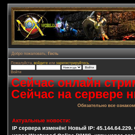
Добро пожаловать,
Гость
Пожалуйста,
войдите
или
зарегистрируйтесь
.
Войти
Сейчас онлайн стрим
Сейчас на сервере н
Обязательно все ознако
Актуальные новости:
IP сервера изменён! Новый IP: 45.144.64.229