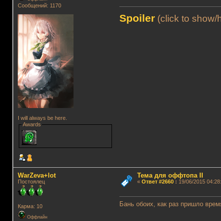
Сообщений: 1170
Spoiler
(click to show/
I will always be here.
Awards
WarZeva+lot
Тема для оффтопа II
Постоялец
«
Ответ #2660
:
19/06/2015 04:28
Бань обоих, как раз пришло врем
Карма: 10
Оффлайн