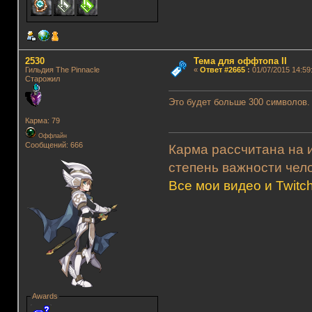
2530
Тема для оффтопа II
Гильдия The Pinnacle
«
Ответ #2665
:
01/07/2015 14:59
Старожил
Это будет больше 300 символов.
Карма: 79
Оффлайн
Сообщений: 666
Карма рассчитана на и
степень важности чело
Все мои видео и Twitc
Awards