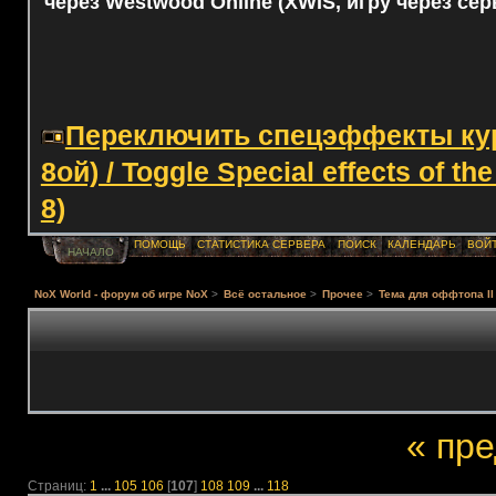
через Westwood Online (XWIS, игру через сер
Переключить спецэффекты курс
8ой) / Toggle Special effects of th
8)
ПОМОЩЬ
СТАТИСТИКА СЕРВЕРА
ПОИСК
КАЛЕНДАРЬ
ВОЙ
НАЧАЛО
NoX World - форум об игре NoX
>
Всё остальное
>
Прочее
>
Тема для оффтопа II
« пр
Страниц:
1
...
105
106
[
107
]
108
109
...
118