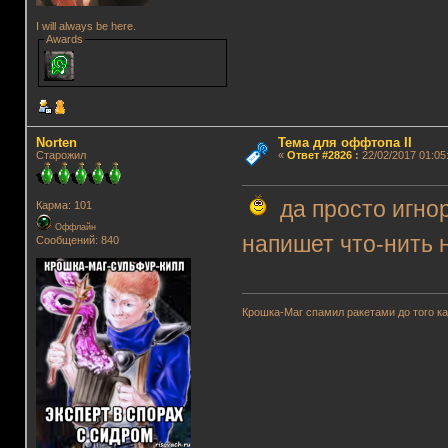
I will always be here.
Awards
Norten
Тема для оффтопа II
Старожил
«
Ответ #2826
:
22/02/2017 01:05
да просто игнор
Карма: 101
Оффлайн
напишет что-нить 
Сообщений: 840
Крошка-Маг спамил ракетами до того к