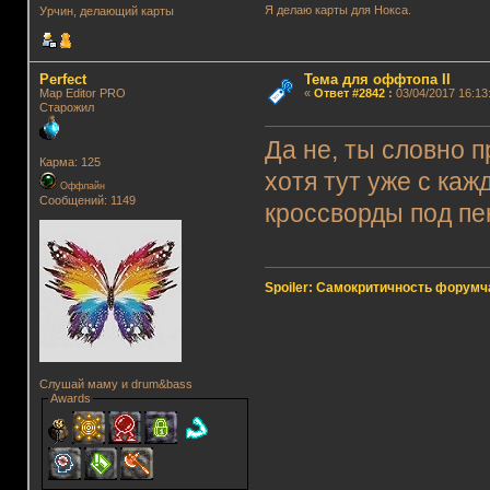
Я делаю карты для Нокса.
Урчин, делающий карты
Perfect
Тема для оффтопа II
Map Editor PRO
«
Ответ #2842
:
03/04/2017 16:13
Старожил
Да не, ты словно 
Карма: 125
хотя тут уже с каж
Оффлайн
Сообщений: 1149
кроссворды под пе
Spoiler: Самокритичность форумч
Слушай маму и drum&bass
Awards