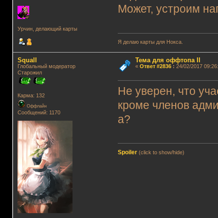
Может, устроим на
Урчин, делающий карты
Я делаю карты для Нокса.
Squall
Тема для оффтопа II
Глобальный модератор
«
Ответ #2836
:
24/02/2017 09:26
Старожил
Не уверен, что уч
Карма: 132
кроме членов адми
Оффлайн
Сообщений: 1170
а?
Spoiler
(click to show/hide)