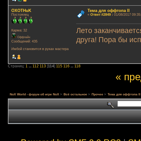
OXOTHuK
Тема для оффтопа II
Постоялец
«
Ответ #2849
:
01/08/2017 09:35
Лето заканчиваетс
Карма: 32
Оффлайн
друга! Пора бы ис
Сообщений: 435
Имбой становится в руках мастера
Страниц:
1
...
112
113
[
114
]
115
116
...
118
« пр
NoX World - форум об игре NoX
>
Всё остальное
>
Прочее
>
Тема для оффтопа II