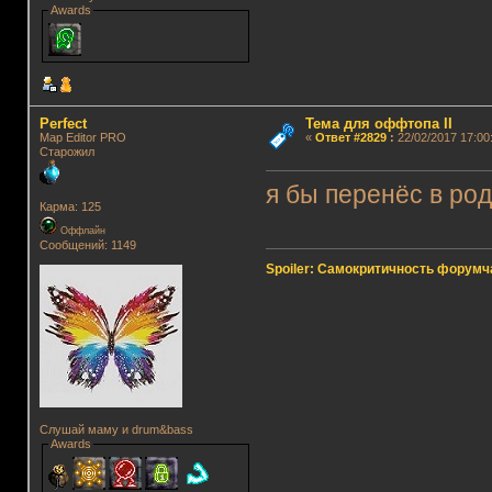
Awards
Perfect
Тема для оффтопа II
Map Editor PRO
«
Ответ #2829
:
22/02/2017 17:00
Старожил
я бы перенёс в ро
Карма: 125
Оффлайн
Сообщений: 1149
Spoiler: Самокритичность форумч
Слушай маму и drum&bass
Awards