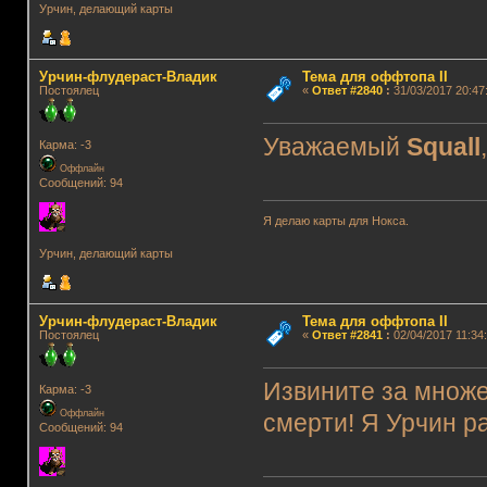
Урчин, делающий карты
Урчин-флудераст-Владик
Тема для оффтопа II
Постоялец
«
Ответ #2840
:
31/03/2017 20:47
Уважаемый
Squall
Карма: -3
Оффлайн
Сообщений: 94
Я делаю карты для Нокса.
Урчин, делающий карты
Урчин-флудераст-Владик
Тема для оффтопа II
Постоялец
«
Ответ #2841
:
02/04/2017 11:34:
Извините за множе
Карма: -3
Оффлайн
смерти! Я Урчин р
Сообщений: 94