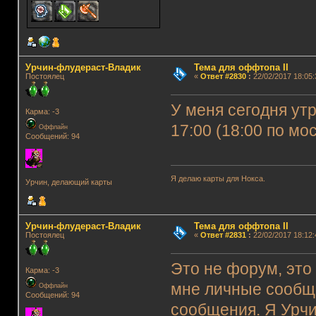
Урчин-флудераст-Владик
Тема для оффтопа II
Постоялец
«
Ответ #2830
:
22/02/2017 18:05:
У меня сегодня утр
Карма: -3
17:00 (18:00 по мо
Оффлайн
Сообщений: 94
Я делаю карты для Нокса.
Урчин, делающий карты
Урчин-флудераст-Владик
Тема для оффтопа II
Постоялец
«
Ответ #2831
:
22/02/2017 18:12:
Это не форум, это
Карма: -3
мне личные сообщ
Оффлайн
Сообщений: 94
сообщения. Я Урчи