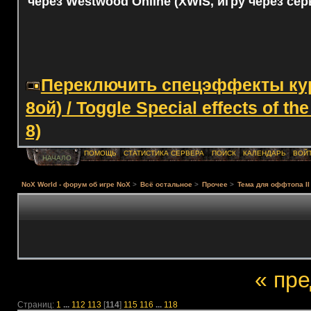
через Westwood Online (XWIS, игру через сер
Переключить спецэффекты курс
8ой) / Toggle Special effects of th
8)
ПОМОЩЬ
СТАТИСТИКА СЕРВЕРА
ПОИСК
КАЛЕНДАРЬ
ВОЙ
НАЧАЛО
NoX World - форум об игре NoX
>
Всё остальное
>
Прочее
>
Тема для оффтопа II
« пр
Страниц:
1
...
112
113
[
114
]
115
116
...
118