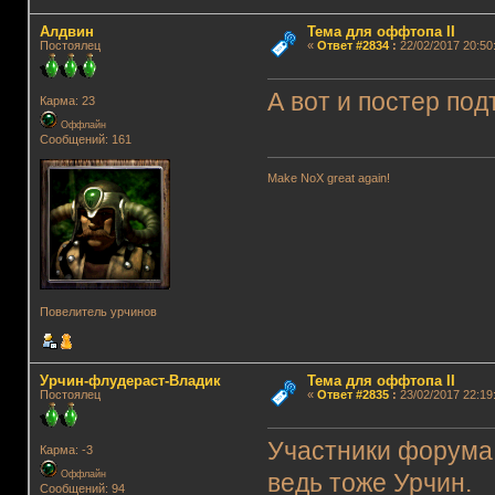
Алдвин
Тема для оффтопа II
Постоялец
«
Ответ #2834
:
22/02/2017 20:50
А вот и постер под
Карма: 23
Оффлайн
Сообщений: 161
Make NoX great again!
Повелитель урчинов
Урчин-флудераст-Владик
Тема для оффтопа II
Постоялец
«
Ответ #2835
:
23/02/2017 22:19
Участники форума 
Карма: -3
Оффлайн
ведь тоже Урчин.
Сообщений: 94