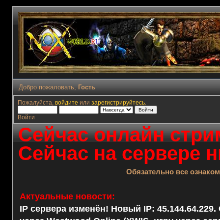
Добро пожаловать,
Гость
Пожалуйста,
войдите
или
зарегистрируйтесь
.
Войти
Сейчас онлайн стрим
Сейчас на сервере н
Обязательно все ознако
Актуальные новости:
IP сервера изменён! Новый IP: 45.144.64.229