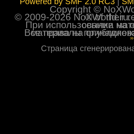
Powered by SMF 2.0 RC3
|
SM
Copyright © NoXWorl
© 2009-2026 NoXWorld.ru. All image
При использовании материалов ф
Все права на опубликованные на форуме NoXW
X
Страница сгенерирована 