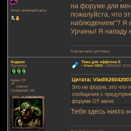
на форуме для мен
Урчин, делающий карты
пожалуйста, что э
наблюдением"? Я н
Урчины! Я нападу 
Я делаю карты для Нокса.
Алдвин
Тема для оффтопа II
Постоялец
«
Ответ #2832
:
22/02/2017 19:12
Цитата: Vladik26042007
Карма: 23
Это не форум, это что-
Оффлайн
Сообщений: 161
сообщения с предупреж
форуме ОТ меня.
Тебя здесь никто 