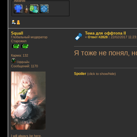
Awards
Squall
Тема для оффтопа II
Глобальный модератор
«
Ответ #2828
:
22/02/2017 11:23:
Старожил
Я тоже не понял, н
Карма: 132
Оффлайн
Сообщений: 1170
Spoiler
(click to show/hide)
I will always be here.