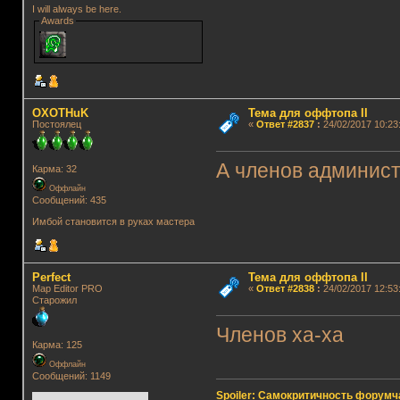
I will always be here.
Awards
OXOTHuK
Тема для оффтопа II
Постоялец
«
Ответ #2837
:
24/02/2017 10:23
А членов админис
Карма: 32
Оффлайн
Сообщений: 435
Имбой становится в руках мастера
Perfect
Тема для оффтопа II
Map Editor PRO
«
Ответ #2838
:
24/02/2017 12:53
Старожил
Членов ха-ха
Карма: 125
Оффлайн
Сообщений: 1149
Spoiler: Самокритичность форумч