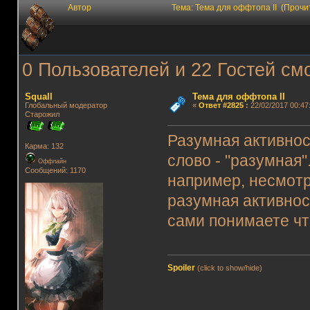
Автор
Тема: Тема для оффтопа II (Прочи
0 Пользователей и 22 Гостей смо
Squall
Тема для оффтопа II
Глобальный модератор
«
Ответ #2825
:
22/02/2017 00:47
Старожил
Разумная активнос
Карма: 132
слово - "разумная
Оффлайн
Сообщений: 1170
например, несмотр
разумная активнос
сами понимаете чт
Spoiler
(click to show/hide)