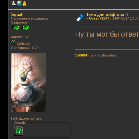
Squall
Тема для оффтопа II
Глобальный модератор
«
Ответ #2847
:
04/04/2017 13:36
Старожил
Ну ты мог бы ответ
Карма: 132
Оффлайн
Сообщений: 1170
Spoiler
(click to show/hide)
I will always be here.
Awards