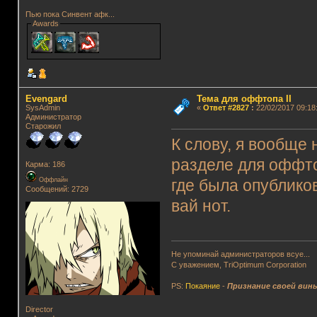
Пью пока Синвент афк...
Awards
Evengard
Тема для оффтопа II
SysAdmin
«
Ответ #2827
:
22/02/2017 09:18
Администратор
Старожил
К слову, я вообще 
разделе для оффто
Карма: 186
Оффлайн
где была опублико
Сообщений: 2729
вай нот.
Не упоминай администраторов всуе...
С уважением, TriOptimum Corporation
PS:
Покаяние
-
Признание своей вин
Director