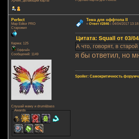
Урчин, делающий карты
Perfect
Тема для оффтопа II
Map Editor PRO
«
Ответ #2846
:
04/04/2017 13:18
Старожил
Цитата: Squall от 03/04
Карма: 125
А что, говорят, в старо
Оффлайн
я бы ответил, но м
Сообщений: 1149
Spoiler: Самокритичность форумч
Слушай маму и drum&bass
Awards