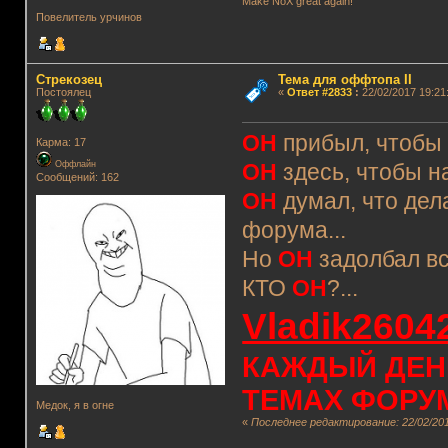
Make NoX great again!
Повелитель урчинов
Стрекозец
Тема для оффтопа II
Постоялец
«
Ответ #2833
:
22/02/2017 19:21
ОН
прибыл, чтобы 
Карма: 17
Оффлайн
ОН
здесь, чтобы н
Сообщений: 162
ОН
думал, что дел
форума...
Но
ОН
задолбал все
КТО
ОН
?...
Vladik2604
КАЖДЫЙ ДЕНЬ
ТЕМАХ ФОРУМ
Медок, я в огне
«
Последнее редактирование: 22/02/2017