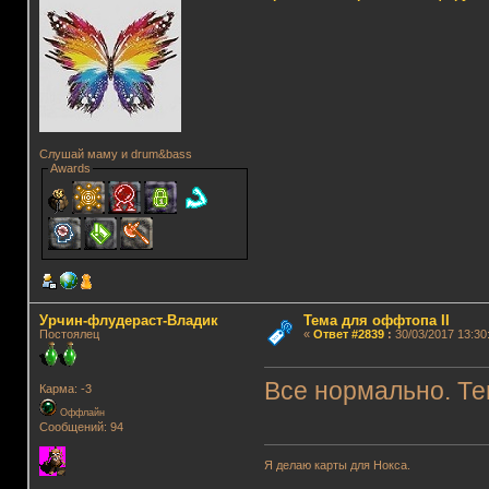
Слушай маму и drum&bass
Awards
Урчин-флудераст-Владик
Тема для оффтопа II
Постоялец
«
Ответ #2839
:
30/03/2017 13:30
Все нормально. Те
Карма: -3
Оффлайн
Сообщений: 94
Я делаю карты для Нокса.