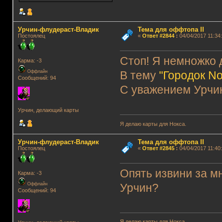
Урчин-флудераст-Владик
Тема для оффтопа II
Постоялец
«
Ответ #2844
:
04/04/2017 11:34:
Стоп! Я немножко 
Карма: -3
Оффлайн
В тему
"Городок N
Сообщений: 94
С уважением Урчи
Урчин, делающий карты
Я делаю карты для Нокса.
Урчин-флудераст-Владик
Тема для оффтопа II
Постоялец
«
Ответ #2845
:
04/04/2017 11:40:
Опять извини за м
Карма: -3
Оффлайн
Урчин?
Сообщений: 94
Я делаю карты для Нокса.