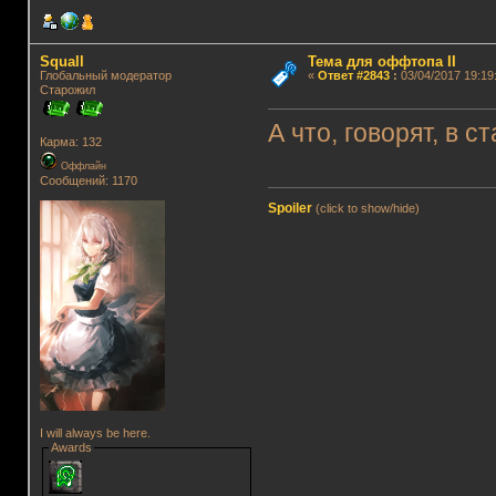
Squall
Тема для оффтопа II
Глобальный модератор
«
Ответ #2843
:
03/04/2017 19:19
Старожил
А что, говорят, в 
Карма: 132
Оффлайн
Сообщений: 1170
Spoiler
(click to show/hide)
I will always be here.
Awards