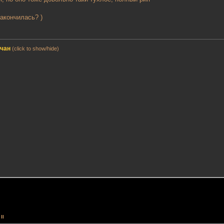
закончилась? )
мчан
(click to show/hide)
II