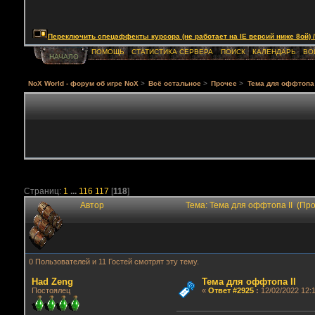
Переключить спецэффекты курсора (не работает на IE версий ниже 8ой) / Togg
ПОМОЩЬ
СТАТИСТИКА СЕРВЕРА
ПОИСК
КАЛЕНДАРЬ
ВО
НАЧАЛО
NoX World - форум об игре NoX
>
Всё остальное
>
Прочее
>
Тема для оффтопа 
Страниц:
1
...
116
117
[
118
]
Автор
Тема: Тема для оффтопа II (Пр
0 Пользователей и 11 Гостей смотрят эту тему.
Had Zeng
Тема для оффтопа II
Постоялец
«
Ответ #2925
:
12/02/2022 12:1