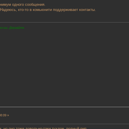
инимум одного сообщения.
 Надеюсь, кто-то в комьюнити поддерживает контакты.
оссии. Дерзайте.
8:09 »
, но оно тоже довольно-таки тухлое, полный рип