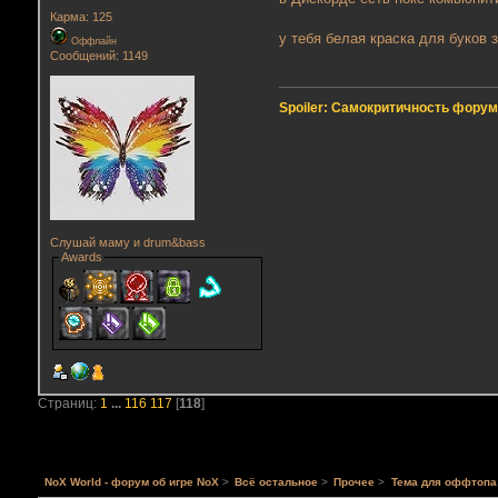
Карма: 125
у тебя белая краска для буков 
Оффлайн
Сообщений: 1149
Spoiler: Самокритичность фору
Слушай маму и drum&bass
Awards
Страниц:
1
...
116
117
[
118
]
NoX World - форум об игре NoX
>
Всё остальное
>
Прочее
>
Тема для оффтопа 