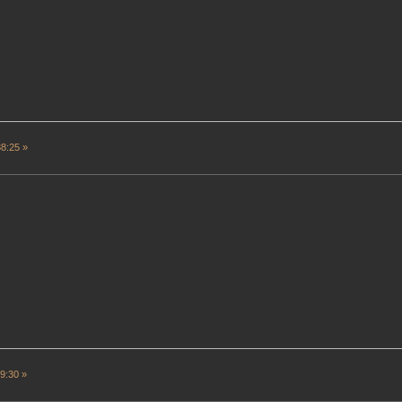
8:25 »
9:30 »