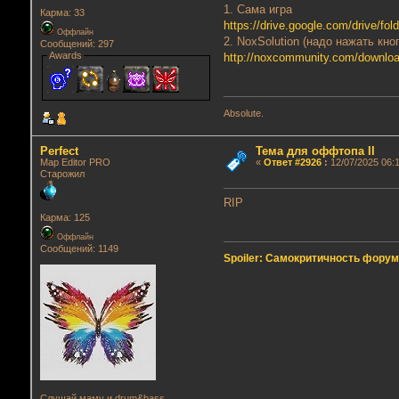
1. Сама игра
Карма: 33
https://drive.google.com/driv
Оффлайн
2. NoxSolution (надо нажать кно
Сообщений: 297
Awards
http://noxcommunity.com/downlo
Absolute.
Perfect
Тема для оффтопа II
Map Editor PRO
«
Ответ #2926
:
12/07/2025 06:1
Старожил
RIP
Карма: 125
Оффлайн
Сообщений: 1149
Spoiler: Самокритичность фору
Слушай маму и drum&bass