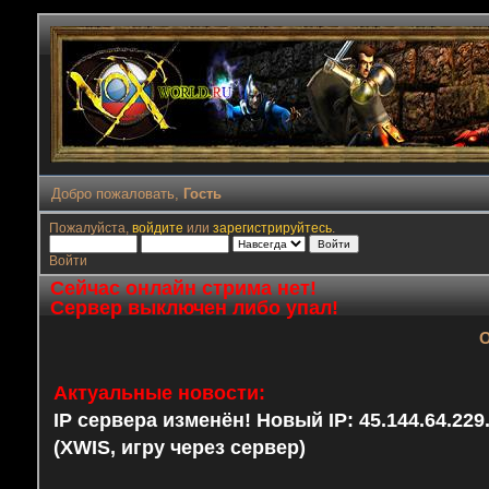
Добро пожаловать,
Гость
Пожалуйста,
войдите
или
зарегистрируйтесь
.
Войти
Сейчас онлайн стрима нет!
Сервер выключен либо упал!
О
Актуальные новости:
IP сервера изменён! Новый IP: 45.144.64.22
(XWIS, игру через сервер)