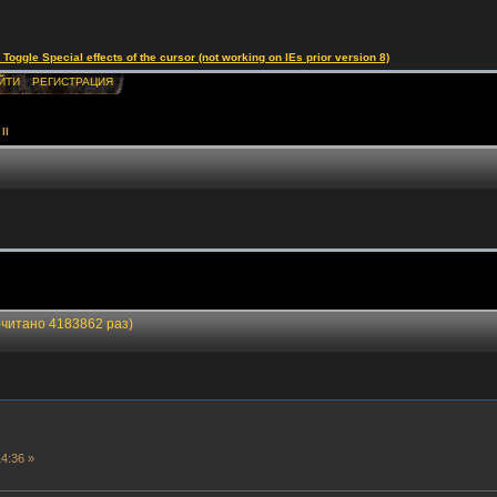
le Special effects of the cursor (not working on IEs prior version 8)
ЙТИ
РЕГИСТРАЦИЯ
II
очитано 4183862 раз)
4:36 »