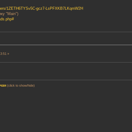
e/folders/1ZETH6TYSv5C-gcz7-LsPFXKB7LKqmW2H
пку "Main")
ads.php#
3:51 »
мчан
(click to show/hide)