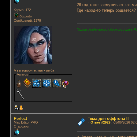
26 год тоже заслуживает как м
Где народ-то теперь общается?
Карма: 172
Оффлайн
Сообщений: 1379
Карта раздельного сбора мусора в Р
А вы говорите, маг - имба
Awards
Perfect
Тема для оффтопа II
Map Editor PRO
«
Ответ #2929
:
05/06/2026 02:0
Старожил
в Дискорде есть нокс комьюнити