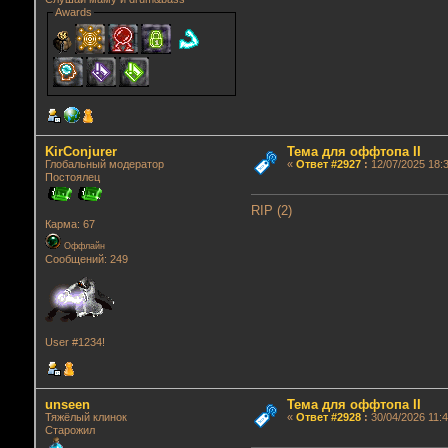
Awards
KirConjurer
Тема для оффтопа II
Глобальный модератор
«
Ответ #2927
:
12/07/2025 18:3
Постоялец
RIP (2)
Карма: 67
Оффлайн
Сообщений: 249
User #1234!
unseen
Тема для оффтопа II
Тяжёлый клинок
«
Ответ #2928
:
30/04/2026 11:4
Старожил