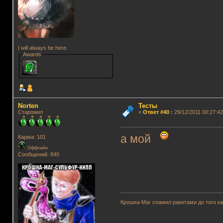
I will always be here.
Awards
Norten
Тесты
Старожил
«
Ответ #40
:
29/12/2011 00:27:42
а мой
Карма: 101
Оффлайн
Сообщений: 840
Крошка-Маг спамил ракетами до того к