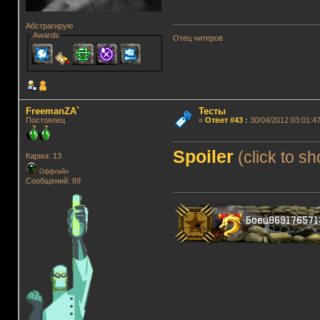
Абстрагирую
Awards
Отец читеров
FreemanZA`
Тесты
Постоялец
«
Ответ #43
:
30/04/2012 03:01:47
Spoiler
(click to s
Карма: 13
Оффлайн
Сообщений: 89