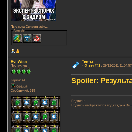
Пью пока Синвент афк...
Awards
EvilWisp
Тесты
Постоялец
«
Ответ #41
:
29/12/2011 11:04:57
Spoiler: Результ
Карма: 44
Оффлайн
Сообщений: 315
Подпись:
Подпись отображается под каждым Ва