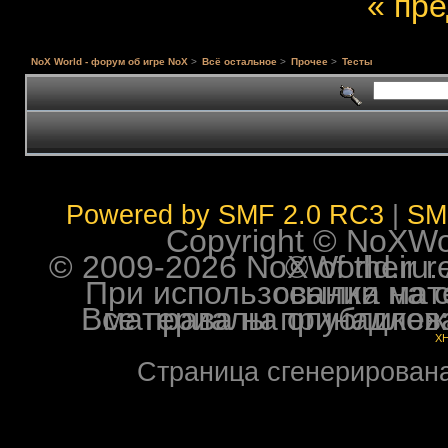
« пр
NoX World - форум об игре NoX
>
Всё остальное
>
Прочее
>
Тесты
Powered by SMF 2.0 RC3
|
SM
Copyright © NoXWorl
© 2009-2026 NoXWorld.ru. All image
При использовании материалов ф
Все права на опубликованные на форуме NoXW
X
Страница сгенерирована 