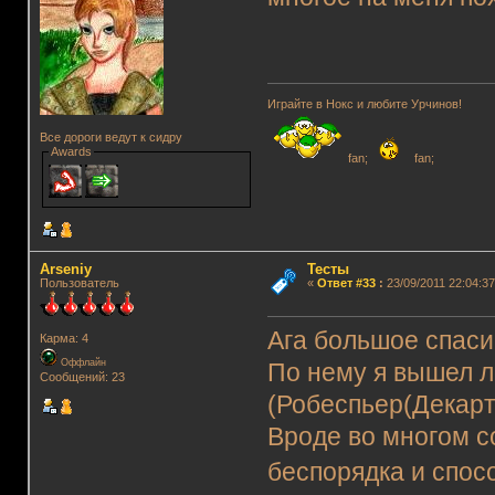
Играйте в Нокс и любите Урчинов!
Все дороги ведут к сидру
Awards
fan;
fan;
Arseniy
Тесты
Пользователь
«
Ответ #33
:
23/09/2011 22:04:37
Ага большое спаси
Карма: 4
Оффлайн
По нему я вышел 
Сообщений: 23
(Робеспьер(Декарт
Вроде во многом с
беспорядка и спос