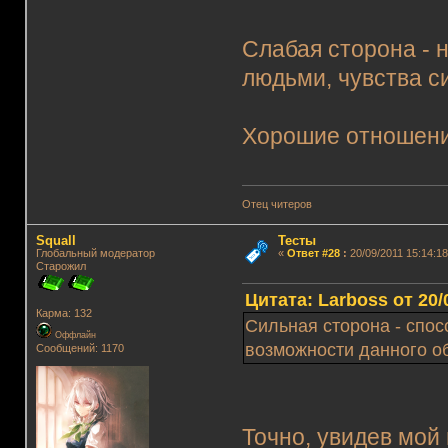
Слабая сторона - 
людьми, чувства си
Хорошие отношения
Отец читеров
Squall
Тесты
Глобальный модератор
«
Ответ #28
:
20/09/2011 15:14:18
Старожил
Цитата: Lаrboss от 20/
Карма: 132
Сильная сторона - спо
Оффлайн
возможности данного об
Сообщений: 1170
Точно, увидев мой 