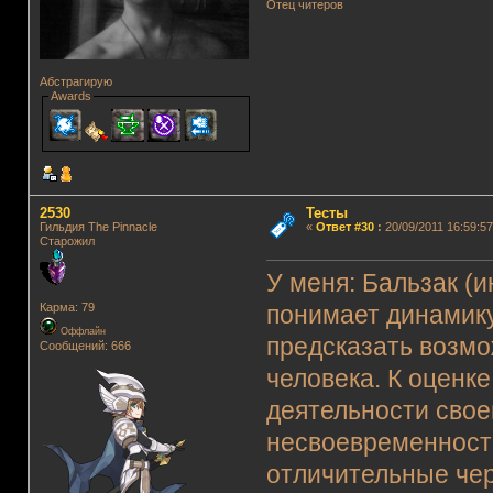
Отец читеров
Абстрагирую
Awards
2530
Тесты
Гильдия The Pinnacle
«
Ответ #30
:
20/09/2011 16:59:57
Старожил
Бальзак (
и
У меня:
Карма: 79
понимает динамику
Оффлайн
предсказать возмо
Сообщений: 666
человека. К оценк
деятельности свое
несвоевременности
отличительные че