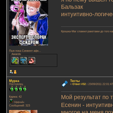
Бальзак
интуитивно-логиче
Крошка-Маг спамил ракетами до того к
Пью пока Синвент афк...
Awards
Мурка
Тесты
Постоялец
«
Ответ #32
:
23/09/2011 22:01:47
Мой результат по 
Карма: 42
Оффлайн
Есенин - интуитив
Сообщений: 323
многое на меня по