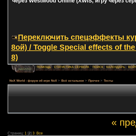
через Westwood Online (XWIS, игру через сер
Переключить спецэффекты курс
8ой) / Toggle Special effects of th
8)
ПОМОЩЬ
СТАТИСТИКА СЕРВЕРА
ПОИСК
КАЛЕНДАРЬ
ВОЙ
НАЧАЛО
NoX World - форум об игре NoX
>
Всё остальное
>
Прочее
>
Тесты
« пр
Страниц:
1
[
2
]
3
Все