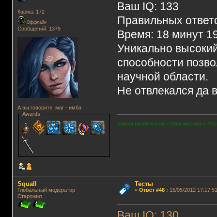
Ваш IQ: 133
Карма: 172
Правильных ответо
Оффлайн
Сообщений: 1379
Время: 18 минут 1
Уникально высокий
способности позво
научной области.
Не отвлекался да 
А вы говорите, маг - имба
Awards
Карта раздельного сбора мусора в Рос
Squall
Тесты
Глобальный модератор
«
Ответ #48
:
15/05/2012 17:17:51
Старожил
Ваш IQ: 130