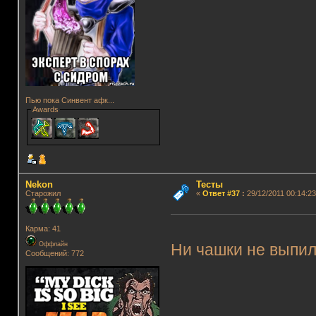
Пью пока Синвент афк...
Awards
Nekon
Тесты
Старожил
«
Ответ #37
:
29/12/2011 00:14:23
Карма: 41
Оффлайн
Ни чашки не выпил.
Сообщений: 772