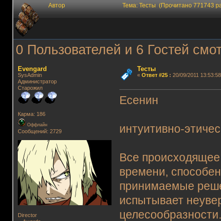
Автор
Тема: Тесты (Прочитано 771743 р
0 Пользователей и 6 Гостей смот
Evengard
Тесты
SysAdmin
«
Ответ #25
:
20/09/2011 13:53:58
Администратор
Старожил
Есенин
Карма: 186
Оффлайн
интуитивно-этичес
Сообщений: 2729
Все происходящее 
времени, способен
принимаемые решен
испытывает неувер
целесообразности.
Director