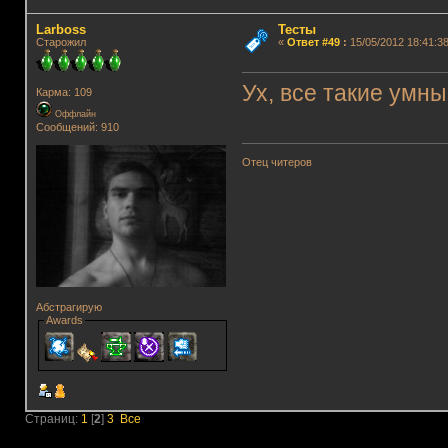
Lаrboss
Тесты
Старожил
«
Ответ #49
:
15/05/2012 18:41:38
Ух, все такие умны
Карма: 109
Оффлайн
Сообщений: 910
Отец читеров
Абстрагирую
Awards
Страниц:
1
[
2
]
3
Все