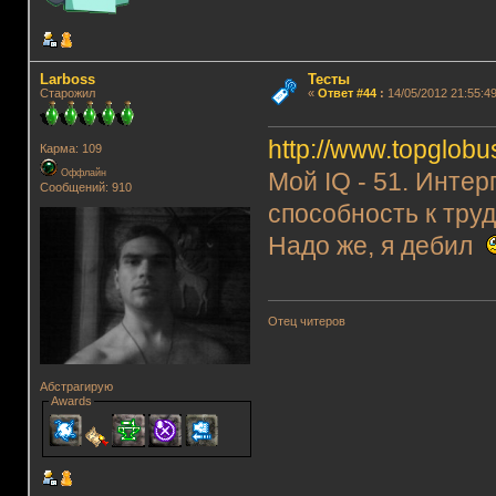
Lаrboss
Тесты
Старожил
«
Ответ #44
:
14/05/2012 21:55:49
http://www.topglobus
Карма: 109
Оффлайн
Мой IQ - 51. Инте
Сообщений: 910
способность к труд
Надо же, я дебил
Отец читеров
Абстрагирую
Awards