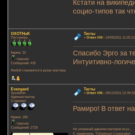
Кстати на википед
социо-типов так чт
OXOTHuK
Тесты
Постоялец
«
Ответ #34
:
24/09/2011 11:05:13
Спасибо Эрго за те
Карма: 32
Оффлайн
Интуитивно-логиче
Сообщений: 435
Имбой становится в руках мастера
Evengard
Тесты
SysAdmin
«
Ответ #35
:
28/12/2011 22:39:32
Администратор
Старожил
Рамиро! В ответ на
Карма: 186
Оффлайн
Сообщений: 2729
Не упоминай администраторов всуе...
С уважением, TriOptimum Corporation