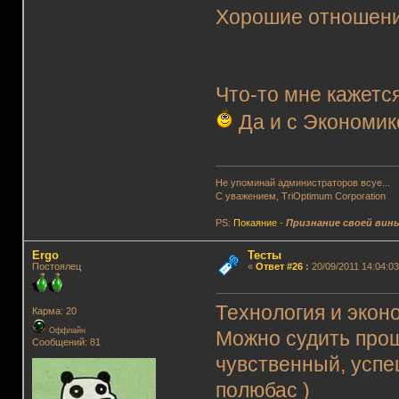
Хорошие отношения
Что-то мне кажется
Да и с Экономик
Не упоминай администраторов всуе...
С уважением, TriOptimum Corporation
PS:
Покаяние
-
Признание своей вин
Ergo
Тесты
Постоялец
«
Ответ #26
:
20/09/2011 14:04:03
Технология и экон
Карма: 20
Оффлайн
Можно судить прощ
Сообщений: 81
чувственный, успе
полюбас )