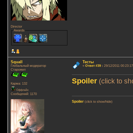
Director
Awards
Squall
Тесты
Глобальный модератор
«
Ответ #39
:
29/12/2011 00:23:17
Старожил
Spoiler
(click to s
Карма: 132
Оффлайн
Сообщений: 1170
Spoiler
(click to show/hide)