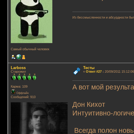
Из бессмысленности и абсурдности быт
Самый обычный человек
Lаrboss
Тесты
Старожил
«
Ответ #27
:
20/09/2011 15:12:06
А вот мой результа
Карма: 109
Оффлайн
Сообщений: 910
Дон Кихот
Интуитивно-логиче
Всегда полон новы