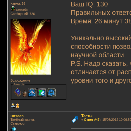
Ваш IQ: 130
Карма: 99
Оффлайн
Правильных ответо
Сообщений: 726
Время: 26 минут 3
Уникально высокий
способности позво
научной области.
P.S. Надо сказать,
отличается от рас
уровни того и дру
Возрождение
Awards
unseen
Тесты
Тяжёлый клинок
«
Ответ #47
:
15/05/2012 10:06:59
Старожил