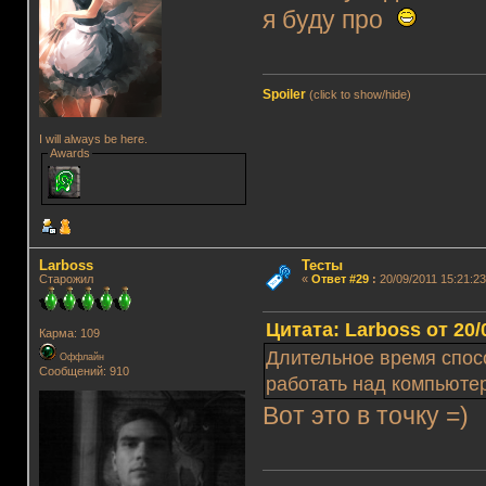
я буду про
Spoiler
(click to show/hide)
I will always be here.
Awards
Lаrboss
Тесты
Старожил
«
Ответ #29
:
20/09/2011 15:21:23
Цитата: Lаrboss от 20/
Карма: 109
Длительное время спосо
Оффлайн
Сообщений: 910
работать над компьют
Вот это в точку =)