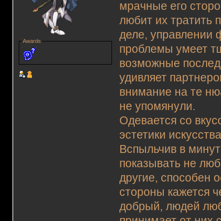
мрачные его сторо
любит их тратить 
деле, управлении
Awards
проблемы умеет т
возможные последс
удивляет партнеро
внимание на те ню
не упомянули.
Одевается со вкус
эстетики искусства
Вспыльчив в минут
показывать не люб
другие, способен о
стороны кажется ч
добрый, людей люб
принимает от них 