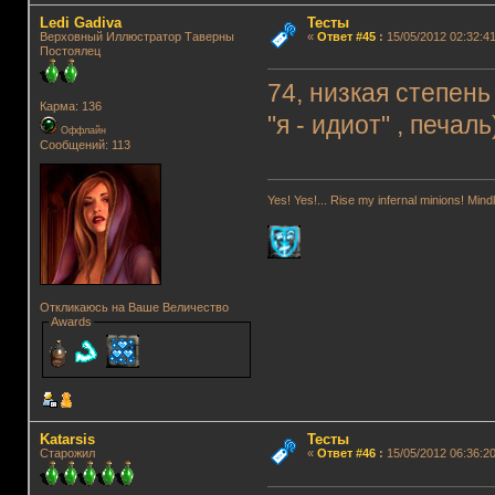
Ledi Gadiva
Тесты
Верховный Иллюстратор Таверны
«
Ответ #45
:
15/05/2012 02:32:41
Постоялец
74, низкая степен
Карма: 136
"я - идиот" , печаль
Оффлайн
Сообщений: 113
Yes! Yes!... Rise my infernal minions! Mi
Откликаюсь на Ваше Величество
Awards
Katarsis
Тесты
Старожил
«
Ответ #46
:
15/05/2012 06:36:20