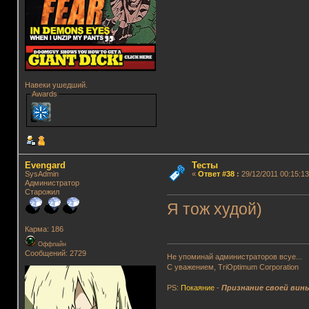
Навеки ушедший.
Awards
Evengard
Тесты
SysAdmin
«
Ответ #38
:
29/12/2011 00:15:13
Администратор
Старожил
Я тож худой)
Карма: 186
Оффлайн
Сообщений: 2729
Не упоминай администраторов всуе...
С уважением, TriOptimum Corporation
PS:
Покаяние
-
Признание своей вин