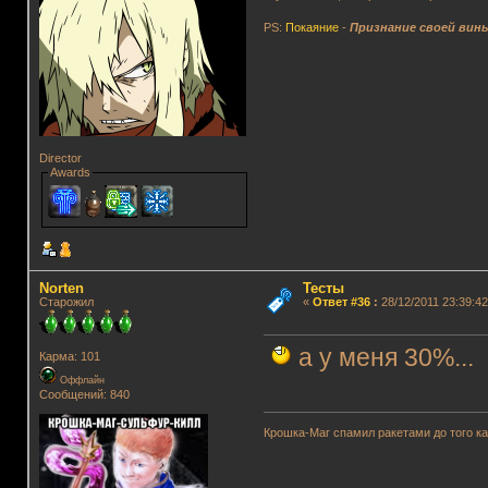
PS:
Покаяние
-
Признание своей вин
Director
Awards
Norten
Тесты
Старожил
«
Ответ #36
:
28/12/2011 23:39:42
а у меня 30%...
Карма: 101
Оффлайн
Сообщений: 840
Крошка-Маг спамил ракетами до того к