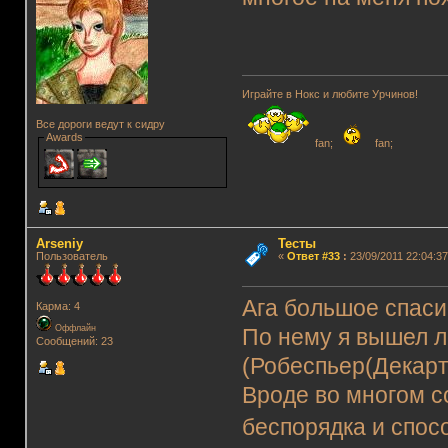
Играйте в Нокс и любите Урчинов!
Все дороги ведут к сидру
Awards
fan;
fan;
Arseniy
Тесты
Пользователь
«
Ответ #33
:
23/09/2011 22:04:37
Ага большое спаси
Карма: 4
Оффлайн
По нему я вышел 
Сообщений: 23
(Робеспьер(Декарт
Вроде во многом с
беспорядка и спос