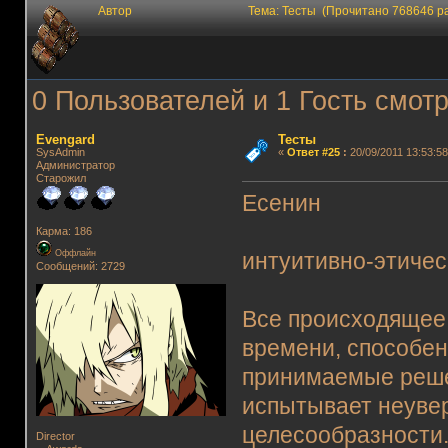
Автор
Тема: Тесты (Прочитано 768646 р
0 Пользователей и 1 Гость смотр
Evengard
Тесты
SysAdmin
«
Ответ #25
:
20/09/2011 13:53:58
Администратор
Старожил
Есенин
Карма: 186
Оффлайн
интуитивно-этичес
Сообщений: 2729
Все происходящее 
времени, способен
принимаемые решен
испытывает неувер
целесообразности.
Director