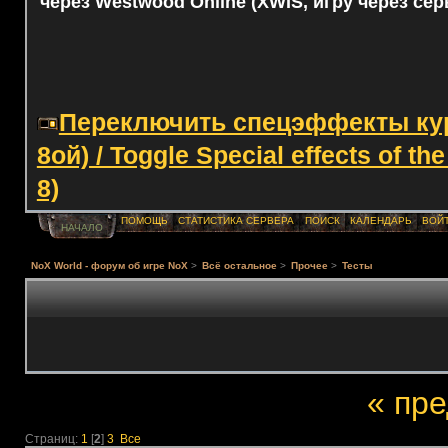
через Westwood Online (XWIS, игру через сер
Переключить спецэффекты курс
8ой) / Toggle Special effects of th
8)
ПОМОЩЬ
СТАТИСТИКА СЕРВЕРА
ПОИСК
КАЛЕНДАРЬ
ВОЙ
НАЧАЛО
NoX World - форум об игре NoX
>
Всё остальное
>
Прочее
>
Тесты
« пр
Страниц:
1
[
2
]
3
Все