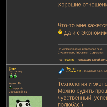
Хорошие отношения
Что-то мне кажется
Да и с Экономик
Не упоминай администраторов всуе...
С уважением, TriOptimum Corporation
PS:
Покаяние
-
Признание своей вин
Ergo
Тесты
Постоялец
«
Ответ #26
:
20/09/2011 14:04:03
Технология и экон
Карма: 20
Оффлайн
Можно судить прощ
Сообщений: 81
чувственный, успе
полюбас )