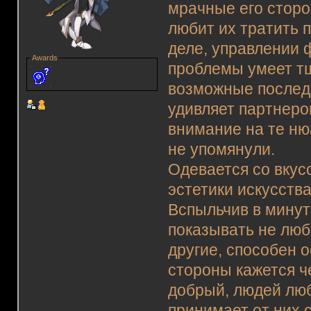
мрачные его сторо
любит их тратить 
деле, управлении
Awards
проблемы умеет т
возможные последс
удивляет партнеро
внимание на те ню
не упомянули.
Одевается со вкус
эстетики искусства
Вспыльчив в минут
показывать не люб
другие, способен о
стороны кажется ч
добрый, людей люб
принимает от них 