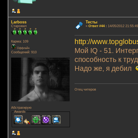
Lаrboss
Тесты
Старожил
«
Ответ #44
:
14/05/2012 21:55:49
http://www.topglobus
Карма: 109
Оффлайн
Мой IQ - 51. Инте
Сообщений: 910
способность к труд
Надо же, я дебил
Отец читеров
Абстрагирую
Awards