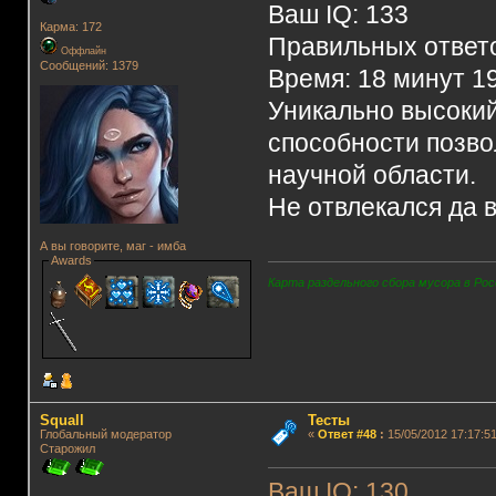
Ваш IQ: 133
Карма: 172
Правильных ответо
Оффлайн
Сообщений: 1379
Время: 18 минут 1
Уникально высокий
способности позво
научной области.
Не отвлекался да 
А вы говорите, маг - имба
Awards
Карта раздельного сбора мусора в Рос
Squall
Тесты
Глобальный модератор
«
Ответ #48
:
15/05/2012 17:17:51
Старожил
Ваш IQ: 130