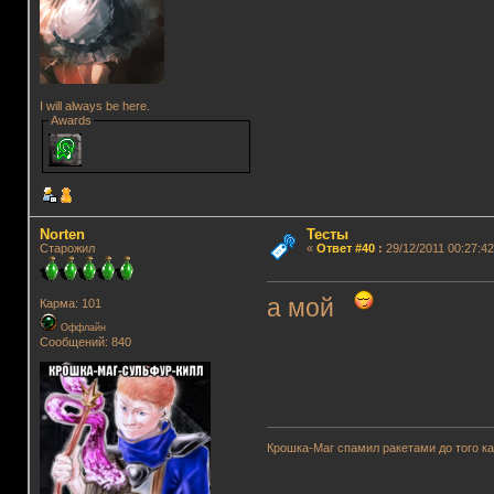
I will always be here.
Awards
Norten
Тесты
Старожил
«
Ответ #40
:
29/12/2011 00:27:42
а мой
Карма: 101
Оффлайн
Сообщений: 840
Крошка-Маг спамил ракетами до того к