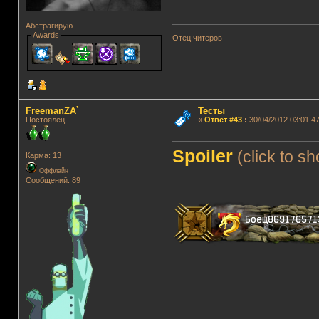
Абстрагирую
Awards
Отец читеров
FreemanZA`
Тесты
Постоялец
«
Ответ #43
:
30/04/2012 03:01:47
Spoiler
(click to s
Карма: 13
Оффлайн
Сообщений: 89