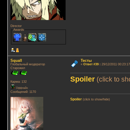
Director
Awards
Squall
Тесты
Глобальный модератор
«
Ответ #39
:
29/12/2011 00:23:17
Старожил
Spoiler
(click to s
Карма: 132
Оффлайн
Сообщений: 1170
Spoiler
(click to show/hide)