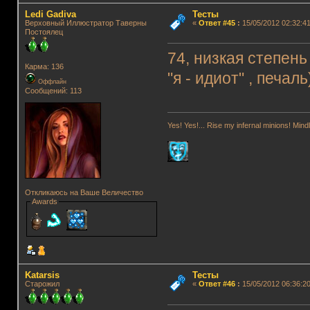
Ledi Gadiva
Тесты
Верховный Иллюстратор Таверны
«
Ответ #45
:
15/05/2012 02:32:41
Постоялец
74, низкая степен
Карма: 136
"я - идиот" , печаль
Оффлайн
Сообщений: 113
Yes! Yes!... Rise my infernal minions! Mi
Откликаюсь на Ваше Величество
Awards
Katarsis
Тесты
Старожил
«
Ответ #46
:
15/05/2012 06:36:20