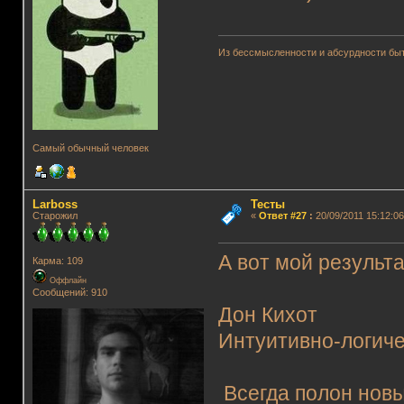
Из бессмысленности и абсурдности быт
Самый обычный человек
Lаrboss
Тесты
Старожил
«
Ответ #27
:
20/09/2011 15:12:06
А вот мой результа
Карма: 109
Оффлайн
Сообщений: 910
Дон Кихот
Интуитивно-логиче
Всегда полон новы