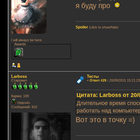
я буду про
Spoiler
(click to show/hide)
I will always be here.
Awards
Lаrboss
Тесты
Старожил
«
Ответ #29
:
20/09/2011 15:21:23
Цитата: Lаrboss от 20/
Карма: 109
Длительное время спосо
Оффлайн
Сообщений: 910
работать над компьют
Вот это в точку =)