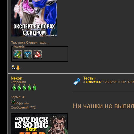
Пью пока Синвент афк...
Awards
Nekon
Тесты
Старожил
«
Ответ #37
:
29/12/2011 00:14:23
Карма: 41
Оффлайн
Ни чашки не выпил.
Сообщений: 772