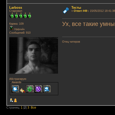
Lаrboss
Тесты
Старожил
«
Ответ #49
:
15/05/2012 18:41:38
Ух, все такие умны
Карма: 109
Оффлайн
Сообщений: 910
Отец читеров
Абстрагирую
Awards
Страниц:
1
[
2
]
3
Все