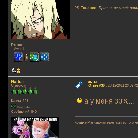
PS:
Покаяние
-
Признание своей вин
Director
Awards
Norten
Тесты
Старожил
«
Ответ #36
:
28/12/2011 23:39:42
а у меня 30%...
Карма: 101
Оффлайн
Сообщений: 840
Крошка-Маг спамил ракетами до того к