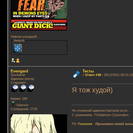
Навеки ушедший.
Awards
Evengard
Тесты
SysAdmin
«
Ответ #38
:
29/12/2011 00:15:13
Администратор
Старожил
Я тож худой)
Карма: 186
Оффлайн
Сообщений: 2729
Не упоминай администраторов всуе...
С уважением, TriOptimum Corporation
PS:
Покаяние
-
Признание своей вин