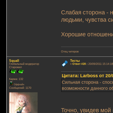
Слабая сторона - 
людьми, чувства си
Хорошие отношения
Отец читеров
Squall
Тесты
Глобальный модератор
«
Ответ #28
:
20/09/2011 15:14:18
Старожил
Цитата: Lаrboss от 20/
Карма: 132
Сильная сторона - спо
Оффлайн
возможности данного об
Сообщений: 1170
Точно, увидев мой 