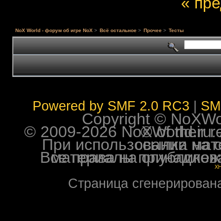
« пр
NoX World - форум об игре NoX
>
Всё остальное
>
Прочее
>
Тесты
Powered by SMF 2.0 RC3
|
SM
Copyright © NoXWorl
© 2009-2026 NoXWorld.ru. All image
При использовании материалов ф
Все права на опубликованные на форуме NoXW
X
Страница сгенерирована 