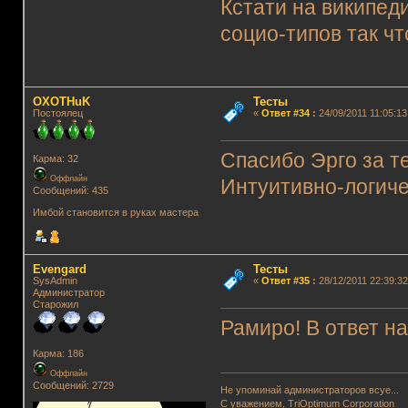
Кстати на википед
социо-типов так чт
OXOTHuK
Тесты
Постоялец
«
Ответ #34
:
24/09/2011 11:05:13
Спасибо Эрго за те
Карма: 32
Оффлайн
Интуитивно-логиче
Сообщений: 435
Имбой становится в руках мастера
Evengard
Тесты
SysAdmin
«
Ответ #35
:
28/12/2011 22:39:32
Администратор
Старожил
Рамиро! В ответ на
Карма: 186
Оффлайн
Сообщений: 2729
Не упоминай администраторов всуе...
С уважением, TriOptimum Corporation