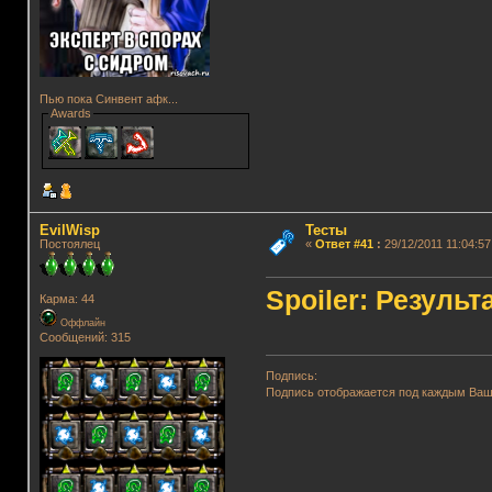
Пью пока Синвент афк...
Awards
EvilWisp
Тесты
Постоялец
«
Ответ #41
:
29/12/2011 11:04:57
Spoiler: Результ
Карма: 44
Оффлайн
Сообщений: 315
Подпись:
Подпись отображается под каждым Ва