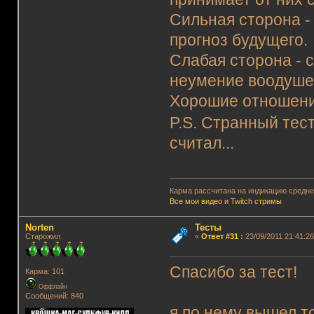
Сильная сторона -
прогноз будущего.
Слабая сторона - 
неумение воодушев
Хорошие отношения
P.S. Странный тест
считал...
Карма рассчитана на индикацию среднег
Все мои видео и Twitch стримы
Norten
Тесты
Старожил
«
Ответ #31
:
23/09/2011 21:41:26
Спасибо за тест!
Карма: 101
Оффлайн
Сообщений: 840
я по нему вышел т