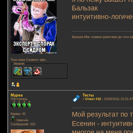
Бальзак
интуитивно-логиче
Крошка-Маг спамил ракетами до того к
Пью пока Синвент афк...
Awards
Мурка
Тесты
Постоялец
«
Ответ #32
:
23/09/2011 22:01:47
Мой результат по 
Карма: 42
Оффлайн
Есенин - интуитив
Сообщений: 323
многое на меня по