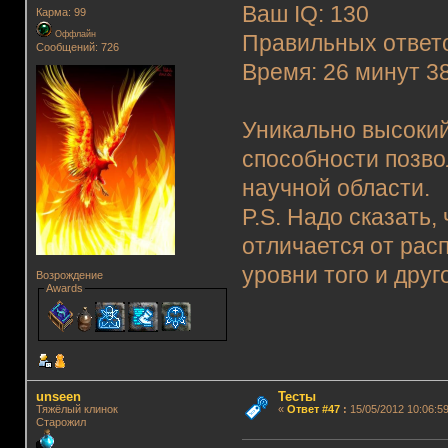
Ваш IQ: 130
Карма: 99
Оффлайн
Правильных ответо
Сообщений: 726
Время: 26 минут 3
Уникально высокий
способности позво
научной области.
P.S. Надо сказать,
отличается от рас
уровни того и дру
Возрождение
Awards
unseen
Тесты
Тяжёлый клинок
«
Ответ #47
:
15/05/2012 10:06:59
Старожил