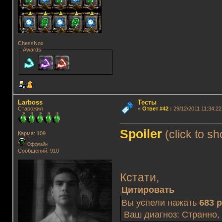
ChessNox
Awards
Lаrboss
Тесты
Старожил
«
Ответ #42
:
29/12/2011 11:34:22
Spoiler
(click to s
Карма: 109
Оффлайн
Сообщений: 910
Кстати,
Цитировать
Вы успели нажать
683 
Ваш диагноз: Странно,