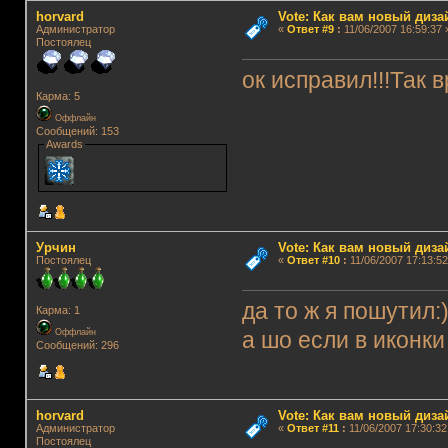
horvard
Vote: Как вам новый диз
Администратор
«
Ответ #9
:
11/06/2007 16:59:37 
Постоялец
ок исправил!!!Так 
Карма: 5
Оффлайн
Сообщений: 153
Awards
Урчин
Vote: Как вам новый диз
Постоялец
«
Ответ #10
:
11/06/2007 17:13:52
да то ж я пошутил:
Карма: 1
Оффлайн
а шо если в иконки
Сообщений: 296
horvard
Vote: Как вам новый диз
Администратор
«
Ответ #11
:
11/06/2007 17:30:32
Постоялец