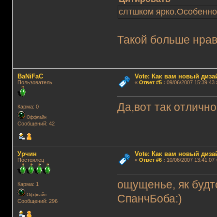
слтшком ярко.Особенно
Такой больше нра
BaNiFaC
Vote: Как вам новый диз
Пользователь
«
Ответ #5
:
09/06/2007 15:39:43 
Да,вот так отличн
Карма: 0
Оффлайн
Сообщений: 42
Урчин
Vote: Как вам новый диз
Постоялец
«
Ответ #6
:
10/06/2007 13:41:07 
ощущенье, як будто
Карма: 1
Оффлайн
СпанчБоба:)
Сообщений: 296