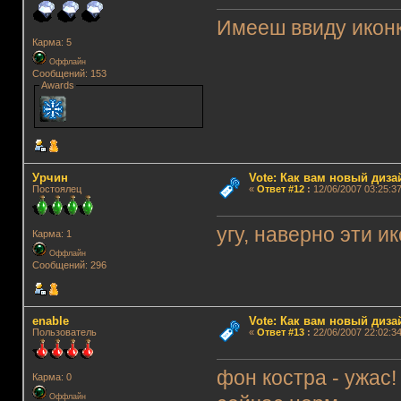
Имееш ввиду иконк
Карма: 5
Оффлайн
Сообщений: 153
Awards
Урчин
Vote: Как вам новый диз
Постоялец
«
Ответ #12
:
12/06/2007 03:25:37
угу, наверно эти ик
Карма: 1
Оффлайн
Сообщений: 296
enable
Vote: Как вам новый диз
Пользователь
«
Ответ #13
:
22/06/2007 22:02:34
фон костра - ужас!
Карма: 0
Оффлайн