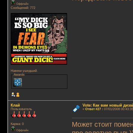
Оффлайн
Сообщений: 772
Навеки ушедший.
Awards
Клай
Vote: Как вам новый диз
Пользователь
«
Ответ #27
:
07/01/2008 00:43:35
Может стоит помен
Карма: 0
Оффлайн