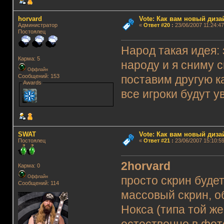
horvard
Vote: Как вам новый диз
Администратор
«
Ответ #20
:
23/06/2007 11:24:47
Постоялец
Народ такая идея: 
Карма: 5
народу и я сниму 
Оффлайн
Сообщений: 153
поставим другую к
Awards
все игроки будут у
SWAT
Vote: Как вам новый диз
Постоялец
«
Ответ #21
:
23/06/2007 15:10:59
2horvard
Карма: 0
Оффлайн
просто скрин буде
Сообщений: 114
массовый скрин, о
Нокса (типа той же