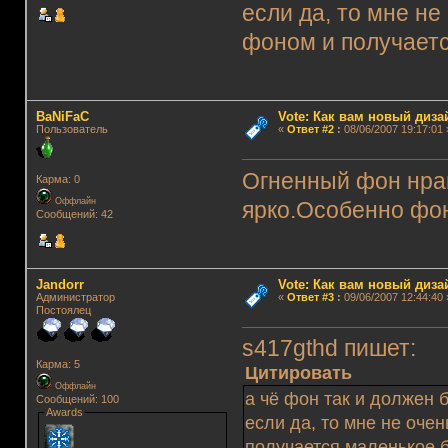
если да, то мне не
фоном и получает
BaNiFaC
Vote: Как вам новый диз
Пользователь
«
Ответ #2
:
08/06/2007 19:17:01 
Огненный фон нра
Карма: 0
Оффлайн
ярко.Особенно фон
Сообщений: 42
Jandorr
Vote: Как вам новый диз
Администратор
«
Ответ #3
:
09/06/2007 12:44:40 
Постоялец
s417gthd пишет:
Карма: 5
Цитировать
Оффлайн
а чё фон так и должен 
Сообщений: 100
Awards
если да, то мне не оче
получается маленькое 