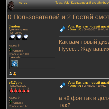
Автор
Тема: Vote: Как вам новый дизайн фо
0 Пользователей и 2 Гостей смот
Jandorr
Vote: Как вам новый диз
Администратор
«
Ответ #0
:
08/06/2007 16:04:40 
Постоялец
Как вам новый ди
Карма: 5
Нуусс... Жду ваши
Оффлайн
Сообщений: 100
Awards
s417gthd
Vote: Как вам новый диз
Пользователь
«
Ответ #1
:
08/06/2007 19:08:27 
а чё фон так и дол
Карма: 0
Оффлайн
так?
Сообщений: 17