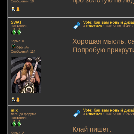
про золотую пыль)
Сообщений: 19
SWAT
Vote: Как вам новый диз
Постоялец
«
Ответ #28
:
07/01/2008 01:49:55
Хорошая мысль, с
Карма: 0
Оффлайн
Попробую прикрути
Сообщений: 114
mix
Vote: Как вам новый диз
Легенда форума
«
Ответ #29
:
07/01/2008 03:26:21
Постоялец
Клай пишет:
Карма: 2