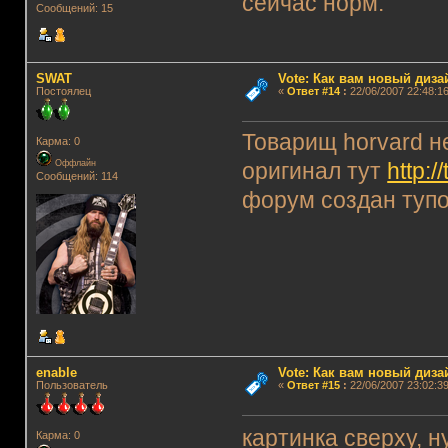
сейчас норм.
Сообщений: 15
SWAT
Vote: Как вам новый диз
Постоялец
«
Ответ #14
:
22/06/2007 22:48:16
Товарищ horvard н
Карма: 0
Оффлайн
оригинал тут
http:/
Сообщений: 114
форум создан тупо
enable
Vote: Как вам новый диз
Пользователь
«
Ответ #15
:
22/06/2007 23:02:39
картинка сверху, 
Карма: 0