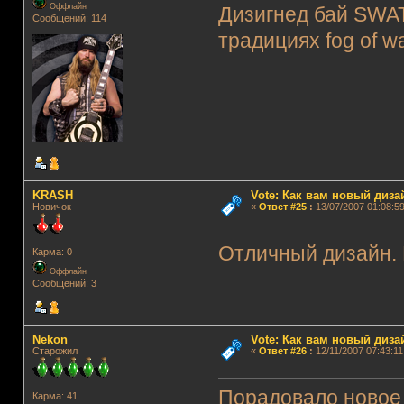
Оффлайн
Дизигнед бай SWAT
Сообщений: 114
традициях fog of w
KRASH
Vote: Как вам новый диз
Новичок
«
Ответ #25
:
13/07/2007 01:08:59
Отличный дизайн.
Карма: 0
Оффлайн
Сообщений: 3
Nekon
Vote: Как вам новый диз
Старожил
«
Ответ #26
:
12/11/2007 07:43:11
Порадовало новое 
Карма: 41