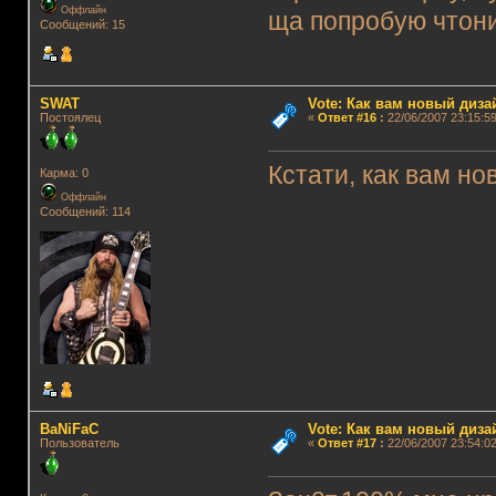
Оффлайн
ща попробую чтони
Сообщений: 15
SWAT
Vote: Как вам новый диз
Постоялец
«
Ответ #16
:
22/06/2007 23:15:59
Кстати, как вам но
Карма: 0
Оффлайн
Сообщений: 114
BaNiFaC
Vote: Как вам новый диз
Пользователь
«
Ответ #17
:
22/06/2007 23:54:02