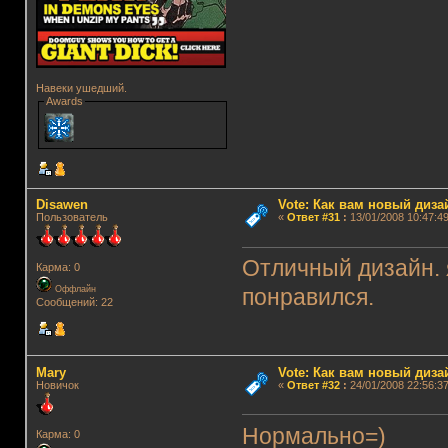
Навеки ушедший.
Awards
Disawen
Vote: Как вам новый диз
Пользователь
«
Ответ #31
:
13/01/2008 10:47:49
Отличный дизайн. я
Карма: 0
Оффлайн
понравился.
Сообщений: 22
Mary
Vote: Как вам новый диз
Новичок
«
Ответ #32
:
24/01/2008 22:56:37
Нормально=)
Карма: 0