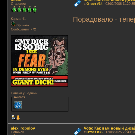
Старожил
«
Ответ #34
:
03/02/2008 11:20:35
Порадовало - теп
Карма: 41
Оффлайн
Сообщений: 772
Навеки ушедший.
Awards
aleх_robulov
Vote: Как вам новый диз
Новичок
«
Ответ #35
:
12/08/2025 22:43:37