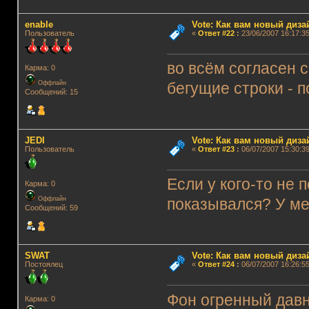
enable
Vote: Как вам новый диз
Пользователь
«
Ответ #22
:
23/06/2007 16:17:35
во всём согласен
Карма: 0
Оффлайн
бегущие строки - 
Сообщений: 15
JEDI
Vote: Как вам новый диз
Пользователь
«
Ответ #23
:
06/07/2007 15:30:39
Если у кого-то не 
Карма: 0
Оффлайн
показывался? У мен
Сообщений: 59
SWAT
Vote: Как вам новый диз
Постоялец
«
Ответ #24
:
06/07/2007 16:26:55
Фон огренный дав
Карма: 0