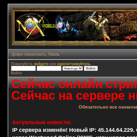
Добро пожаловать,
Гость
Пожалуйста,
войдите
или
зарегистрируйтесь
.
Войти
Сейчас онлайн стрим
Сейчас на сервере н
Обязательно все ознако
Актуальные новости:
IP сервера изменён! Новый IP: 45.144.64.229