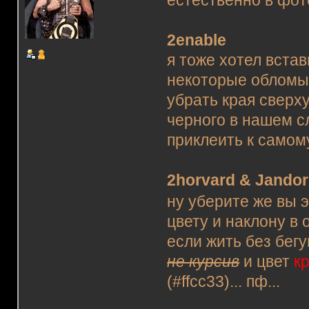
естественно в фот
2enable
я тоже хотел встав
некоторые обломы 
убрать края сверху
черного в нашем сл
приклеить к самом
2horvard & Jandor
ну уберите же вы 
цвету и наклону в 
если жить без бег
не курсив
и цвет
к
(#ffcc33)... пф...