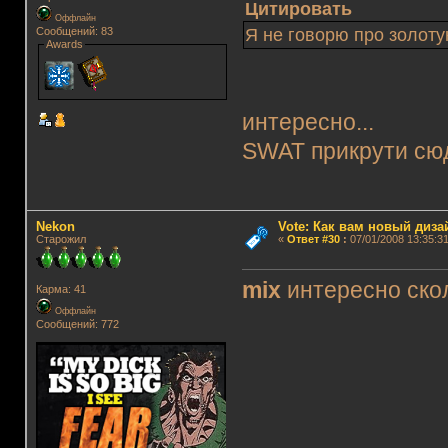
Цитировать
Оффлайн
Сообщений: 83
Я не говорю про золот
Awards
интересно...
SWAT прикрути сюд
Nekon
Vote: Как вам новый диз
Старожил
«
Ответ #30
:
07/01/2008 13:35:31
mix
интересно скол
Карма: 41
Оффлайн
Сообщений: 772