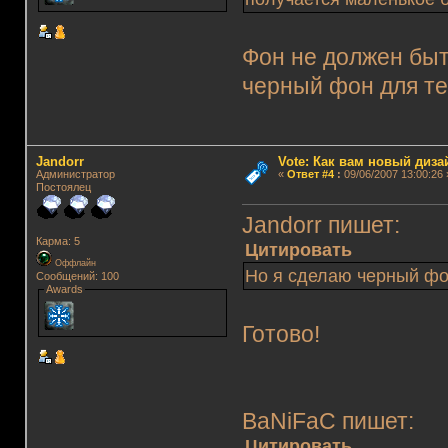
Фон не должен быт
черный фон для тех
Jandorr
Vote: Как вам новый диз
Администратор
«
Ответ #4
:
09/06/2007 13:00:26 
Постоялец
Jandorr пишет:
Карма: 5
Цитировать
Оффлайн
Но я сделаю черный фон
Сообщений: 100
Awards
Готово!
BaNiFaC пишет:
Цитировать