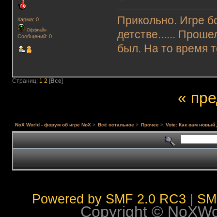
Прикольно. Игре бо
Карма: 0
Оффлайн
детстве...... Прош
Сообщений: 0
был. На то время т
Страниц:
1
2
[
Все
]
« пр
NoX World - форум об игре NoX
>
Всё остальное
>
Прочее
>
Vote: Как вам новы
Powered by SMF 2.0 RC3
|
SM
Copyright © NoXWorl