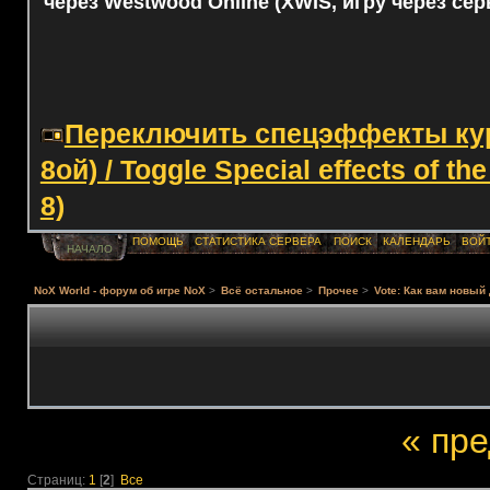
через Westwood Online (XWIS, игру через сер
Переключить спецэффекты курс
8ой) / Toggle Special effects of th
8)
ПОМОЩЬ
СТАТИСТИКА СЕРВЕРА
ПОИСК
КАЛЕНДАРЬ
ВОЙ
НАЧАЛО
NoX World - форум об игре NoX
>
Всё остальное
>
Прочее
>
Vote: Как вам новы
« пр
Страниц:
1
[
2
]
Все