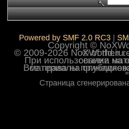
Powered by SMF 2.0 RC3
|
SM
Copyright © NoXWorl
© 2009-2026 NoXWorld.ru. All image
При использовании материалов ф
Все права на опубликованные на форуме NoXW
X
Страница сгенерирована 