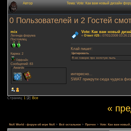
Автор
Тема: Vote: Как вам новый дизайн фо
0 Пользователей и 2 Гостей смот
mix
Vote: Как вам новый диз
Легенда форума
«
Ответ #25
:
07/01/2008 03:26:21
Постоялец
Клай пишет:
Цитировать
Карма: 2
Я не говорю про золотую пыль
Оффлайн
Сообщений: 83
Awards
интересно...
SWAT прикрути сюда чудеса физи
Страниц:
1
[
2
]
Все
« пр
NoX World - форум об игре NoX
>
Всё остальное
>
Прочее
>
Vote: Как вам новы