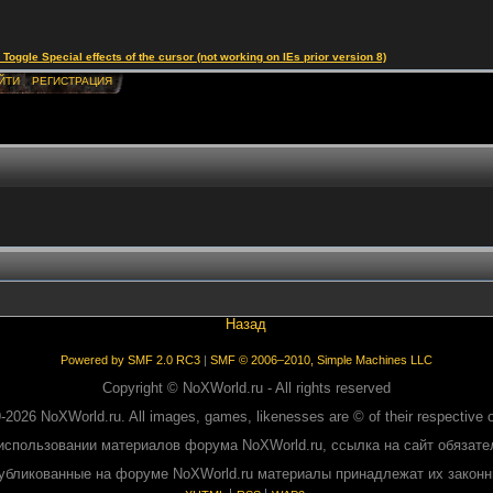
le Special effects of the cursor (not working on IEs prior version 8)
ЙТИ
РЕГИСТРАЦИЯ
Назад
Powered by SMF 2.0 RC3
|
SMF © 2006–2010, Simple Machines LLC
Copyright © NoXWorld.ru - All rights reserved
-2026 NoXWorld.ru. All images, games, likenesses are © of their respective 
использовании материалов форума NoXWorld.ru, ссылка на сайт обязате
публикованные на форуме NoXWorld.ru материалы принадлежат их закон