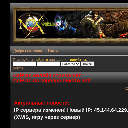
Добро пожаловать,
Гость
Пожалуйста,
войдите
или
зарегистрируйтесь
.
Войти
Сейчас онлайн стрима нет!
Сейчас на сервере никого нет!
О
Актуальные новости:
IP сервера изменён! Новый IP: 45.144.64.22
(XWIS, игру через сервер)