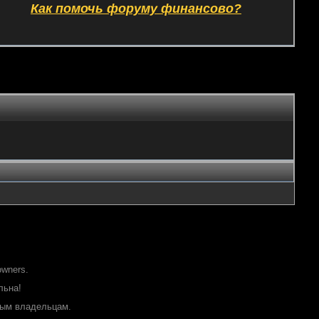
Как помочь форуму финансово?
owners.
льна!
ным владельцам.