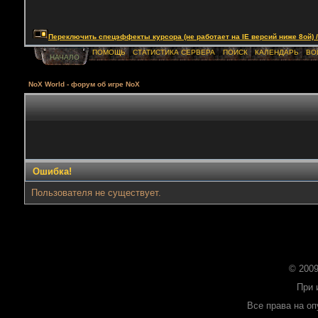
Переключить спецэффекты курсора (не работает на IE версий ниже 8ой) / Togg
ПОМОЩЬ
СТАТИСТИКА СЕРВЕРА
ПОИСК
КАЛЕНДАРЬ
ВО
НАЧАЛО
NoX World - форум об игре NoX
Ошибка!
Пользователя не существует.
© 2009
При 
Все права на о