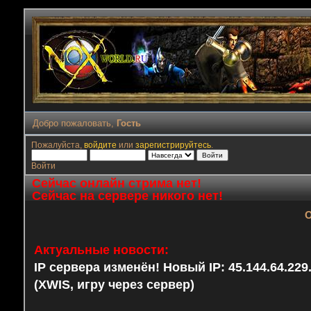
Добро пожаловать,
Гость
Пожалуйста,
войдите
или
зарегистрируйтесь
.
Войти
Сейчас онлайн стрима нет!
Сейчас на сервере никого нет!
О
Актуальные новости:
IP сервера изменён! Новый IP: 45.144.64.22
(XWIS, игру через сервер)