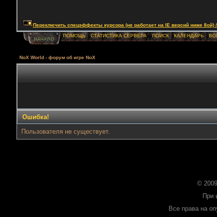
Переключить спецэффекты курсора (не работает на IE версий ниже 8ой) / Togg
ПОМОЩЬ
СТАТИСТИКА СЕРВЕРА
ПОИСК
КАЛЕНДАРЬ
ВО
НАЧАЛО
NoX World - форум об игре NoX
Ошибка!
Пользователя не существует.
© 2009
При 
Все права на о