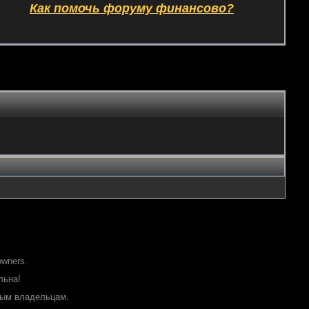
Как помочь форуму финансово?
owners.
льна!
ным владельцам.