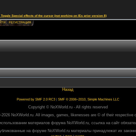
le Special effects of the cursor (not working on IEs prior version 8)
ЙТИ
РЕГИСТРАЦИЯ
Назад
Powered by SMF 2.0 RC3
|
SMF © 2006–2010, Simple Machines LLC
Copyright © NoXWorld.ru - All rights reserved
-2026 NoXWorld.ru. All images, games, likenesses are © of their respective 
использовании материалов форума NoXWorld.ru, ссылка на сайт обязате
публикованные на форуме NoXWorld.ru материалы принадлежат их закон