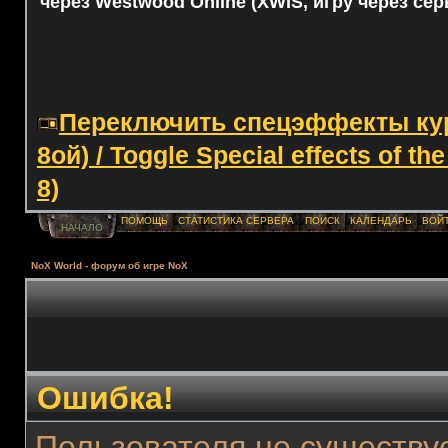
через Westwood Online (XWIS, игру через сер
Переключить спецэффекты курс
8ой) / Toggle Special effects of th
8)
ПОМОЩЬ
СТАТИСТИКА СЕРВЕРА
ПОИСК
КАЛЕНДАРЬ
ВОЙ
НАЧАЛО
NoX World - форум об игре NoX
Ошибка!
Пользователя не существуе