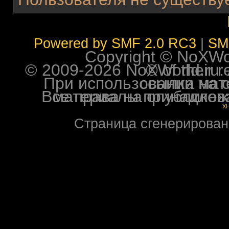
Powered by SMF 2.0 RC3
|
SM
Copyright © NoXWorl
© 2009-2026 NoXWorld.ru. All image
При использовании материалов ф
Все права на опубликованные на форуме NoXW
X
Страница сгенерирована