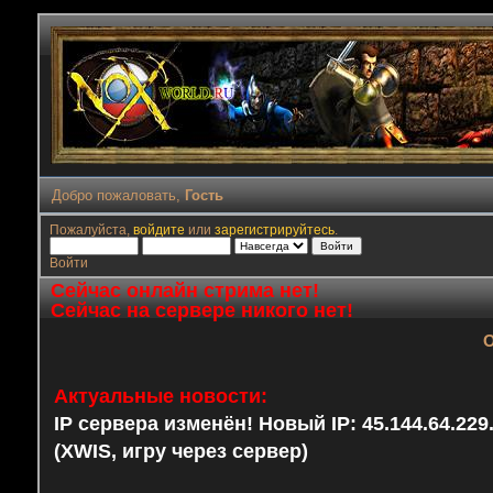
Добро пожаловать,
Гость
Пожалуйста,
войдите
или
зарегистрируйтесь
.
Войти
Сейчас онлайн стрима нет!
Сейчас на сервере никого нет!
О
Актуальные новости:
IP сервера изменён! Новый IP: 45.144.64.22
(XWIS, игру через сервер)