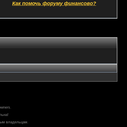
Как помочь форуму финансово?
owners.
льна!
ным владельцам.