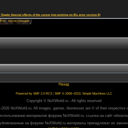
le Special effects of the cursor (not working on IEs prior version 8)
ЙТИ
РЕГИСТРАЦИЯ
Назад
Powered by SMF 2.0 RC3
|
SMF © 2006–2010, Simple Machines LLC
Copyright © NoXWorld.ru - All rights reserved
-2026 NoXWorld.ru. All images, games, likenesses are © of their respective 
использовании материалов форума NoXWorld.ru, ссылка на сайт обязате
публикованные на форуме NoXWorld.ru материалы принадлежат их закон