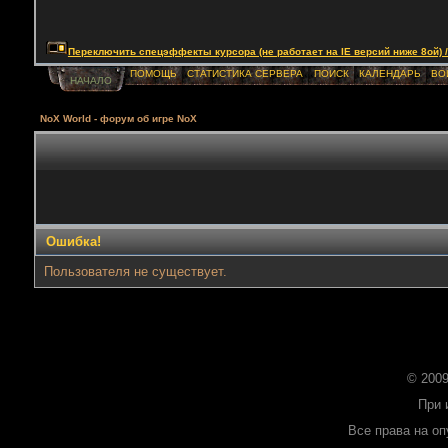
Переключить спецэффекты курсора (не работает на IE версий ниже 8ой) / Togg
ПОМОЩЬ
СТАТИСТИКА СЕРВЕРА
ПОИСК
КАЛЕНДАРЬ
ВО
НАЧАЛО
NoX World - форум об игре NoX
Ошибка!
Пользователя не существует.
© 2009
При 
Все права на о