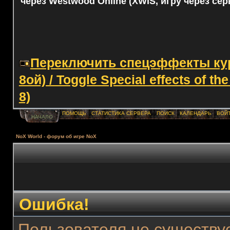
через Westwood Online (XWIS, игру через сер
Переключить спецэффекты курс
8ой) / Toggle Special effects of th
8)
ПОМОЩЬ
СТАТИСТИКА СЕРВЕРА
ПОИСК
КАЛЕНДАРЬ
ВОЙ
НАЧАЛО
NoX World - форум об игре NoX
Ошибка!
Пользователя не существуе