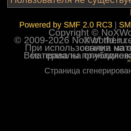
Powered by SMF 2.0 RC3
|
SM
Copyright © NoXWorl
© 2009-2026 NoXWorld.ru. All image
При использовании материалов ф
Все права на опубликованные на форуме NoXW
X
Страница сгенерирована