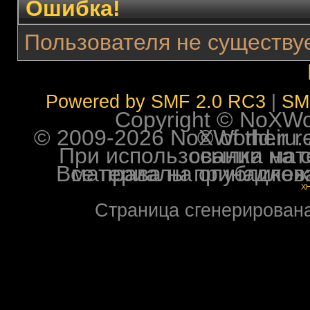
Ошибка!
Пользователя не существуе
Powered by SMF 2.0 RC3
|
SM
Copyright © NoXWorl
© 2009-2026 NoXWorld.ru. All image
При использовании материалов ф
Все права на опубликованные на форуме NoXW
X
Страница сгенерирована 