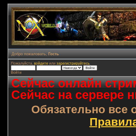
Добро пожаловать,
Гость
Пожалуйста,
войдите
или
зарегистрируйтесь
.
Войти
Сейчас онлайн стрим
Сейчас на сервере н
Обязательно все 
Правил