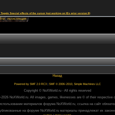
le Special effects of the cursor (not working on IEs prior version 8)
ЙТИ
РЕГИСТРАЦИЯ
Назад
Powered by SMF 2.0 RC3
|
SMF © 2006–2010, Simple Machines LLC
Copyright © NoXWorld.ru - All rights reserved
-2026 NoXWorld.ru. All images, games, likenesses are © of their respective 
использовании материалов форума NoXWorld.ru, ссылка на сайт обязате
публикованные на форуме NoXWorld.ru материалы принадлежат их закон