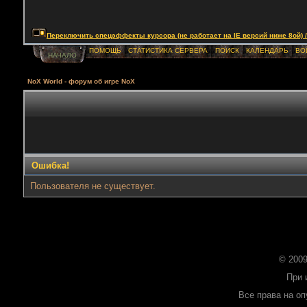
Переключить спецэффекты курсора (не работает на IE версий ниже 8ой) / Togg
ПОМОЩЬ
СТАТИСТИКА СЕРВЕРА
ПОИСК
КАЛЕНДАРЬ
ВО
НАЧАЛО
NoX World - форум об игре NoX
Ошибка!
Пользователя не существует.
© 2009
При 
Все права на о