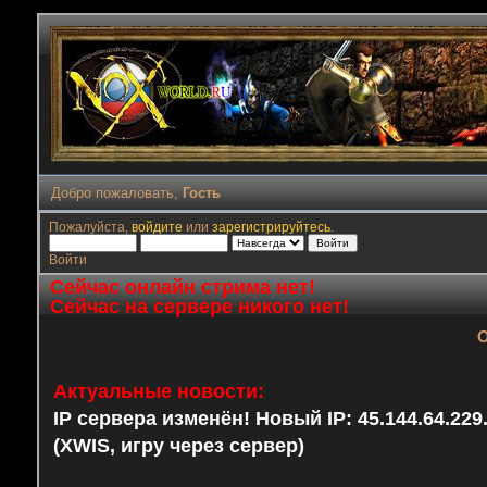
Добро пожаловать,
Гость
Пожалуйста,
войдите
или
зарегистрируйтесь
.
Войти
Сейчас онлайн стрима нет!
Сейчас на сервере никого нет!
О
Актуальные новости:
IP сервера изменён! Новый IP: 45.144.64.22
(XWIS, игру через сервер)