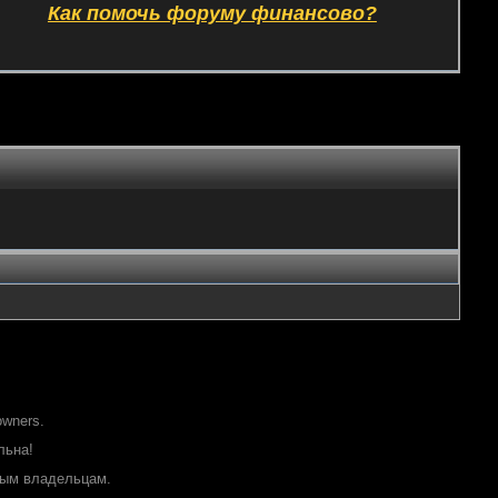
Как помочь форуму финансово?
owners.
льна!
ным владельцам.