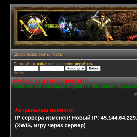
Добро пожаловать,
Гость
Пожалуйста,
войдите
или
зарегистрируйтесь
.
Войти
Сейчас онлайн стрима нет!
Сейчас на сервере играет 1 человек! Подкл
О
Актуальные новости:
IP сервера изменён! Новый IP: 45.144.64.22
(XWIS, игру через сервер)