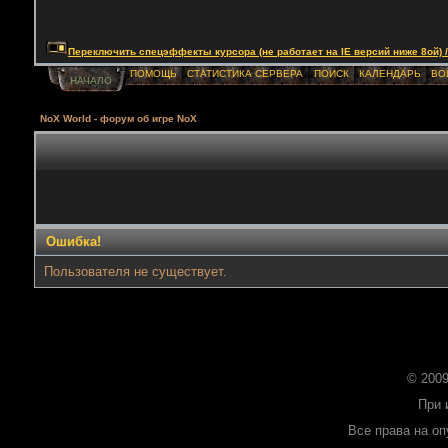
Переключить спецэффекты курсора (не работает на IE версий ниже 8ой) / Togg
ПОМОЩЬ
СТАТИСТИКА СЕРВЕРА
ПОИСК
КАЛЕНДАРЬ
ВО
НАЧАЛО
NoX World - форум об игре NoX
Ошибка!
Пользователя не существует.
© 2009
При 
Все права на о