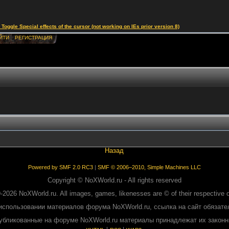
le Special effects of the cursor (not working on IEs prior version 8)
ЙТИ
РЕГИСТРАЦИЯ
Назад
Powered by SMF 2.0 RC3
|
SMF © 2006–2010, Simple Machines LLC
Copyright © NoXWorld.ru - All rights reserved
-2026 NoXWorld.ru. All images, games, likenesses are © of their respective 
использовании материалов форума NoXWorld.ru, ссылка на сайт обязате
публикованные на форуме NoXWorld.ru материалы принадлежат их закон