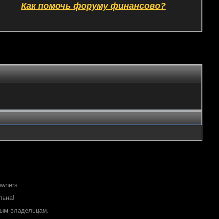
Как помочь форуму финансово?
owners.
льна!
ным владельцам.