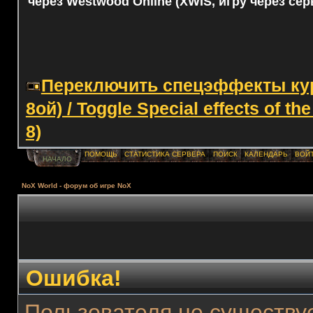
через Westwood Online (XWIS, игру через сер
Переключить спецэффекты курс
8ой) / Toggle Special effects of th
8)
ПОМОЩЬ
СТАТИСТИКА СЕРВЕРА
ПОИСК
КАЛЕНДАРЬ
ВОЙ
НАЧАЛО
NoX World - форум об игре NoX
Ошибка!
Пользователя не существуе