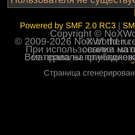
Powered by SMF 2.0 RC3
|
SM
Copyright © NoXWorl
© 2009-2026 NoXWorld.ru. All image
При использовании материалов ф
Все права на опубликованные на форуме NoXW
X
Страница сгенерирована