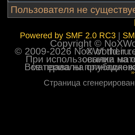
Пользователя не существуе
Powered by SMF 2.0 RC3
|
SM
Copyright © NoXWorl
© 2009-2026 NoXWorld.ru. All image
При использовании материалов ф
Все права на опубликованные на форуме NoXW
X
Страница сгенерирована