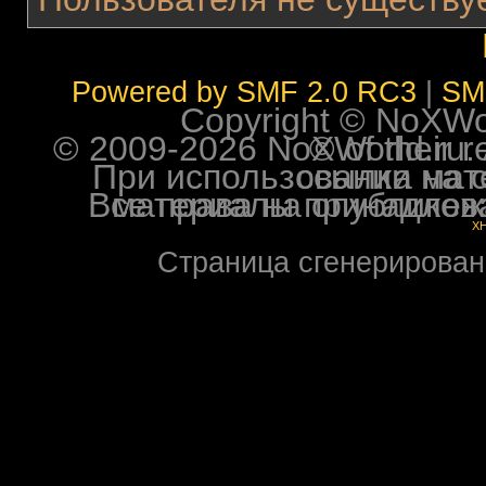
Powered by SMF 2.0 RC3
|
SM
Copyright © NoXWorl
© 2009-2026 NoXWorld.ru. All image
При использовании материалов ф
Все права на опубликованные на форуме NoXW
X
Страница сгенерирована