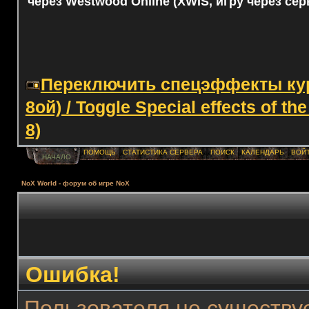
через Westwood Online (XWIS, игру через сер
Переключить спецэффекты курс
8ой) / Toggle Special effects of th
8)
ПОМОЩЬ
СТАТИСТИКА СЕРВЕРА
ПОИСК
КАЛЕНДАРЬ
ВОЙ
НАЧАЛО
NoX World - форум об игре NoX
Ошибка!
Пользователя не существуе