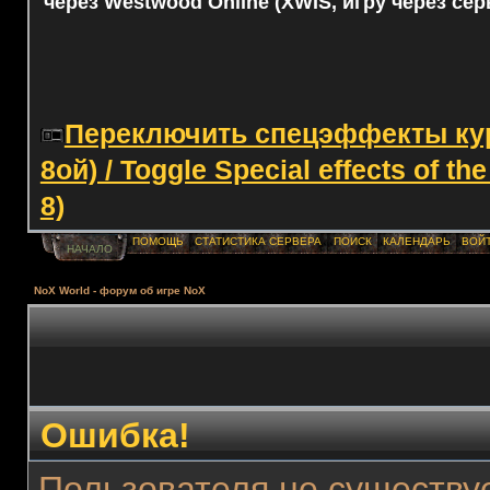
через Westwood Online (XWIS, игру через сер
Переключить спецэффекты курс
8ой) / Toggle Special effects of th
8)
ПОМОЩЬ
СТАТИСТИКА СЕРВЕРА
ПОИСК
КАЛЕНДАРЬ
ВОЙ
НАЧАЛО
NoX World - форум об игре NoX
Ошибка!
Пользователя не существуе