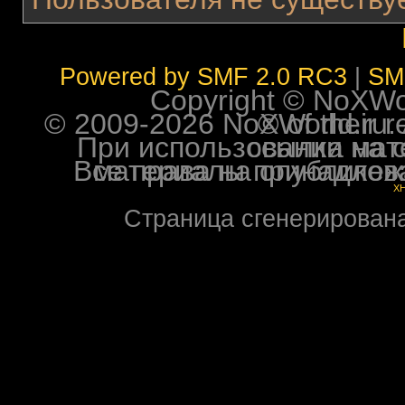
Powered by SMF 2.0 RC3
|
SM
Copyright © NoXWorl
© 2009-2026 NoXWorld.ru. All image
При использовании материалов ф
Все права на опубликованные на форуме NoXW
X
Страница сгенерирована 