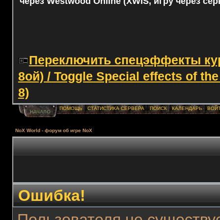
через Westwood Online (XWIS, игру через сер
Переключить спецэффекты курс
8ой) / Toggle Special effects of th
8)
ПОМОЩЬ
СТАТИСТИКА СЕРВЕРА
ПОИСК
КАЛЕНДАРЬ
ВОЙ
НАЧАЛО
NoX World - форум об игре NoX
Ошибка!
Пользователя не существуе