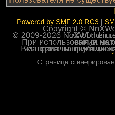
Powered by SMF 2.0 RC3
|
SM
Copyright © NoXWorl
© 2009-2026 NoXWorld.ru. All image
При использовании материалов ф
Все права на опубликованные на форуме NoXW
X
Страница сгенерирована