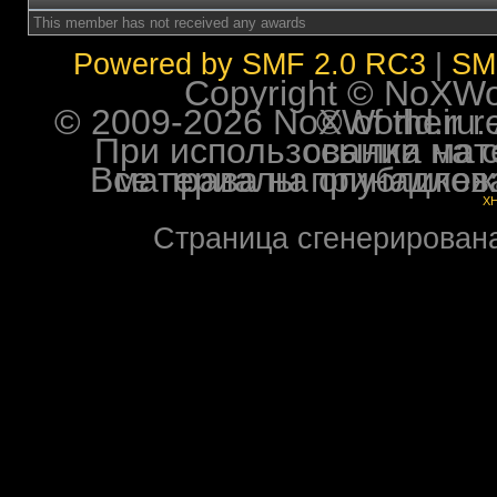
This member has not received any awards
Powered by SMF 2.0 RC3
|
SM
Copyright © NoXWorl
© 2009-2026 NoXWorld.ru. All image
При использовании материалов ф
Все права на опубликованные на форуме NoXW
X
Страница сгенерирована 