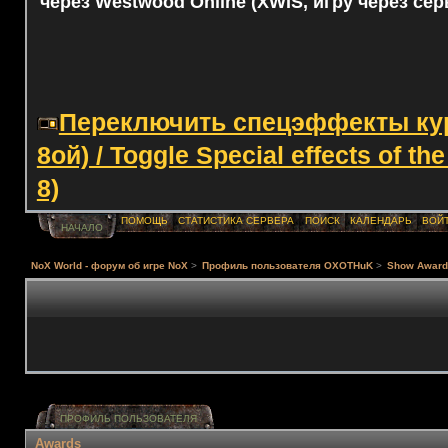
через Westwood Online (XWIS, игру через сер
Переключить спецэффекты курс
8ой) / Toggle Special effects of th
8)
ПОМОЩЬ
СТАТИСТИКА СЕРВЕРА
ПОИСК
КАЛЕНДАРЬ
ВОЙ
НАЧАЛО
NoX World - форум об игре NoX
>
Профиль пользователя OXOTHuK
>
Show Awar
ПРОФИЛЬ ПОЛЬЗОВАТЕЛЯ
Awards