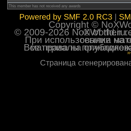
This member has not received any awards
Powered by SMF 2.0 RC3
|
SM
Copyright © NoXWorl
© 2009-2026 NoXWorld.ru. All image
При использовании материалов ф
Все права на опубликованные на форуме NoXW
X
Страница сгенерирована 