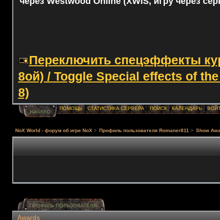
через Westwood Online (XWIS, игру через сер
Переключить спецэффекты курс
8ой) / Toggle Special effects of th
8)
ПОМОЩЬ
СТАТИСТИКА СЕРВЕРА
ПОИСК
КАЛЕНДАРЬ
ВОЙ
НАЧАЛО
NoX World - форум об игре NoX
>
Профиль пользователя Romaner811
>
Show Awa
ПРОФИЛЬ ПОЛЬЗОВАТЕЛЯ
Awards