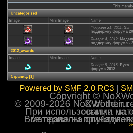
This member
Uncategorized
Image
Mini Image
Name
Февраля 21, 2011
:
За
поддержку форума 20
Января 4, 2012
:
Медаль
поддержку форума - 2
2012_awards
Image
Mini Image
Name
Января 8, 2013
:
Рука
форума 2012
Страниц:
[
1
]
Powered by SMF 2.0 RC3
|
SM
Copyright © NoXWorl
© 2009-2026 NoXWorld.ru. All image
При использовании материалов ф
Все права на опубликованные на форуме NoXW
X