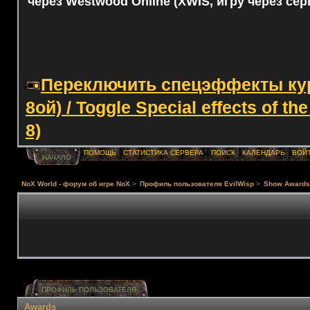
через Westwood Online (XWIS, игру через сер
Переключить спецэффекты курс
8ой) / Toggle Special effects of th
8)
ПОМОЩЬ
СТАТИСТИКА СЕРВЕРА
ПОИСК
КАЛЕНДАРЬ
ВОЙ
НАЧАЛО
NoX World - форум об игре NoX
>
Профиль пользователя EvilWisp
>
Show Award
ПРОФИЛЬ ПОЛЬЗОВАТЕЛЯ
Awards