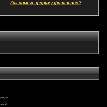
Как помочь форуму финансово?
owners.
льна!