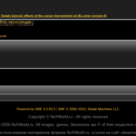
le Special effects of the cursor (not working on IEs prior version 8)
ЙТИ
РЕГИСТРАЦИЯ
ards
Powered by SMF 2.0 RC3
|
SMF © 2006–2010, Simple Machines LLC
Copyright © NoXWorld.ru - All rights reserved
-2026 NoXWorld.ru. All images, games, likenesses are © of their respective 
использовании материалов форума NoXWorld.ru, ссылка на сайт обязате