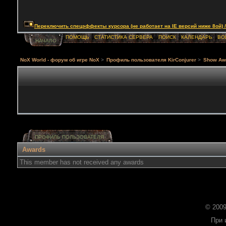
Переключить спецэффекты курсора (не работает на IE версий ниже 8ой) / Togg
ПОМОЩЬ
СТАТИСТИКА СЕРВЕРА
ПОИСК
КАЛЕНДАРЬ
ВО
НАЧАЛО
NoX World - форум об игре NoX
>
Профиль пользователя KirConjurer
>
Show Aw
ПРОФИЛЬ ПОЛЬЗОВАТЕЛЯ
Awards
This member has not received any awards
© 2009
При 