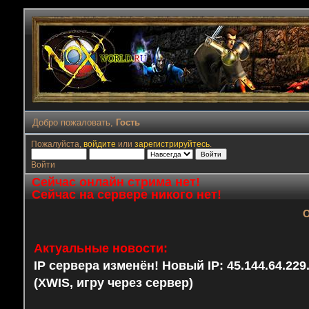
Добро пожаловать,
Гость
Пожалуйста,
войдите
или
зарегистрируйтесь
.
Войти
Сейчас онлайн стрима нет!
Сейчас на сервере никого нет!
О
Актуальные новости:
IP сервера изменён! Новый IP: 45.144.64.22
(XWIS, игру через сервер)