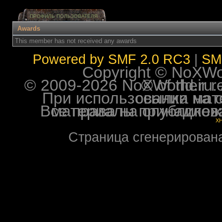
ПРОФИЛЬ ПОЛЬЗОВАТЕЛЯ
Awards
This member has not received any awards
Powered by SMF 2.0 RC3
|
SM
Copyright © NoXWorl
© 2009-2026 NoXWorld.ru. All image
При использовании материалов ф
Все права на опубликованные на форуме NoXW
X
Страница сгенерирована 