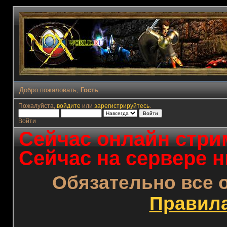
Добро пожаловать,
Гость
Пожалуйста,
войдите
или
зарегистрируйтесь
.
Войти
Сейчас онлайн стрим
Сейчас на сервере н
Обязательно все 
Правил