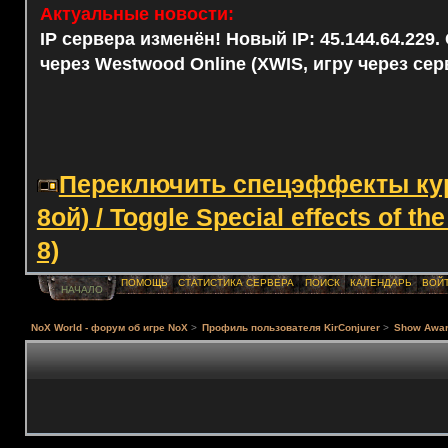
Актуальные новости:
IP сервера изменён! Новый IP: 45.144.64.229
через Westwood Online (XWIS, игру через сер
Переключить спецэффекты курс
8ой) / Toggle Special effects of th
8)
ПОМОЩЬ
СТАТИСТИКА СЕРВЕРА
ПОИСК
КАЛЕНДАРЬ
ВОЙ
НАЧАЛО
NoX World - форум об игре NoX
>
Профиль пользователя KirConjurer
>
Show Awa