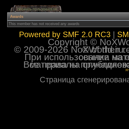
ПРОФИЛЬ ПОЛЬЗОВАТЕЛЯ
Awards
This member has not received any awards
Powered by SMF 2.0 RC3
|
SM
Copyright © NoXWorl
© 2009-2026 NoXWorld.ru. All image
При использовании материалов ф
Все права на опубликованные на форуме NoXW
X
Страница сгенерирована 