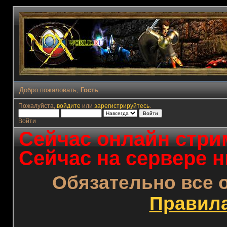
Добро пожаловать,
Гость
Пожалуйста,
войдите
или
зарегистрируйтесь
.
Войти
Сейчас онлайн стрим
Сейчас на сервере н
Обязательно все 
Правил