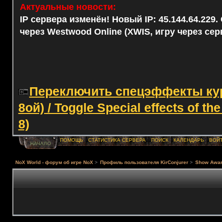
Актуальные новости:
IP сервера изменён! Новый IP: 45.144.64.229
через Westwood Online (XWIS, игру через сер
Переключить спецэффекты курс
8ой) / Toggle Special effects of th
8)
ПОМОЩЬ
СТАТИСТИКА СЕРВЕРА
ПОИСК
КАЛЕНДАРЬ
ВОЙ
НАЧАЛО
NoX World - форум об игре NoX
>
Профиль пользователя KirConjurer
>
Show Awa