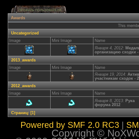
ПРОФИЛЬ ПОЛЬЗОВАТЕЛЯ
Awards
This member
Uncategorized
Image
Mini Image
Name
Января 4, 2012
:
Медаль
организацию сходки - 
2013_awards
Image
Mini Image
Name
Января 19, 2014
:
Акти
участникам сходок - 2
2012_awards
Image
Mini Image
Name
Января 8, 2013
:
Рука
форума 2012
Страниц:
[
1
]
Powered by SMF 2.0 RC3
|
SM
Copyright © NoXWorl