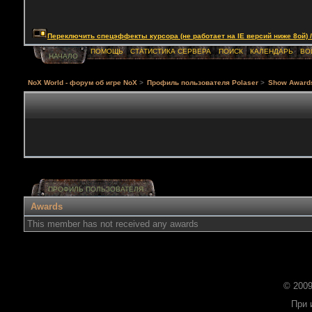
Переключить спецэффекты курсора (не работает на IE версий ниже 8ой) / Togg
ПОМОЩЬ
СТАТИСТИКА СЕРВЕРА
ПОИСК
КАЛЕНДАРЬ
ВО
НАЧАЛО
NoX World - форум об игре NoX
>
Профиль пользователя Polaser
>
Show Award
ПРОФИЛЬ ПОЛЬЗОВАТЕЛЯ
Awards
This member has not received any awards
© 2009
При 