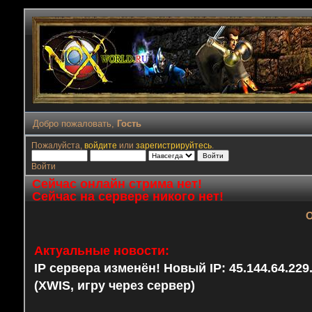
Добро пожаловать,
Гость
Пожалуйста,
войдите
или
зарегистрируйтесь
.
Войти
Сейчас онлайн стрима нет!
Сейчас на сервере никого нет!
О
Актуальные новости:
IP сервера изменён! Новый IP: 45.144.64.22
(XWIS, игру через сервер)