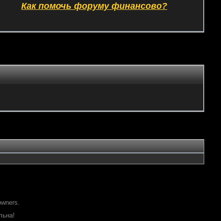
Как помочь форуму финансово?
owners.
льна!