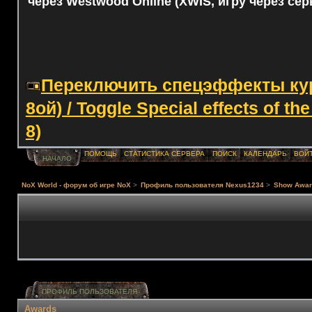
через Westwood Online (XWIS, игру через сер
Переключить спецэффекты курс
8ой) / Toggle Special effects of th
8)
ПОМОЩЬ
СТАТИСТИКА СЕРВЕРА
ПОИСК
КАЛЕНДАРЬ
ВОЙ
НАЧАЛО
NoX World - форум об игре NoX
>
Профиль пользователя Nexus1234
>
Show Awa
ПРОФИЛЬ ПОЛЬЗОВАТЕЛЯ
Awards