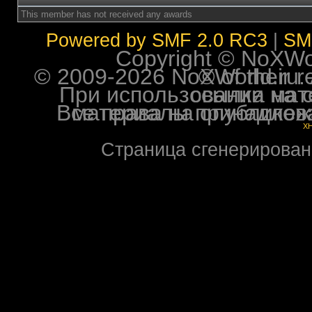
This member has not received any awards
Powered by SMF 2.0 RC3
|
SM
Copyright © NoXWorl
© 2009-2026 NoXWorld.ru. All image
При использовании материалов ф
Все права на опубликованные на форуме NoXW
X
Страница сгенерирована