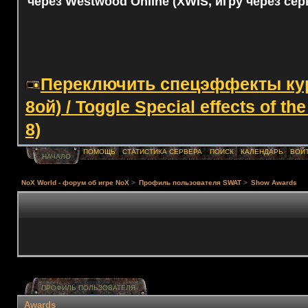
через Westwood Online (XWIS, игру через сер
Переключить спецэффекты курс
8ой) / Toggle Special effects of th
8)
ПОМОЩЬ
СТАТИСТИКА СЕРВЕРА
ПОИСК
КАЛЕНДАРЬ
ВОЙ
НАЧАЛО
NoX World - форум об игре NoX
>
Профиль пользователя SWAT
>
Show Awards
ПРОФИЛЬ ПОЛЬЗОВАТЕЛЯ
Awards