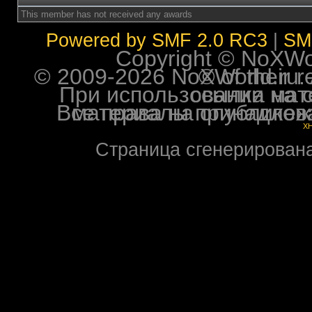
This member has not received any awards
Powered by SMF 2.0 RC3
|
SM
Copyright © NoXWorl
© 2009-2026 NoXWorld.ru. All image
При использовании материалов ф
Все права на опубликованные на форуме NoXW
X
Страница сгенерирована 