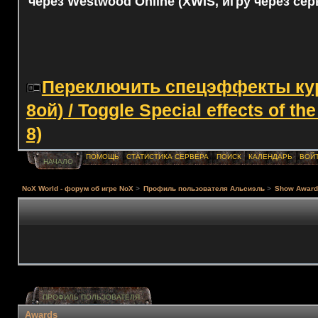
через Westwood Online (XWIS, игру через сер
Переключить спецэффекты курс
8ой) / Toggle Special effects of th
8)
ПОМОЩЬ
СТАТИСТИКА СЕРВЕРА
ПОИСК
КАЛЕНДАРЬ
ВОЙ
НАЧАЛО
NoX World - форум об игре NoX
>
Профиль пользователя Альсиэль
>
Show Awar
ПРОФИЛЬ ПОЛЬЗОВАТЕЛЯ
Awards