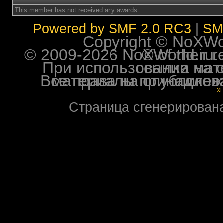
This member has not received any awards
Powered by SMF 2.0 RC3
|
SM
Copyright © NoXWorl
© 2009-2026 NoXWorld.ru. All image
При использовании материалов ф
Все права на опубликованные на форуме NoXW
X
Страница сгенерирована 