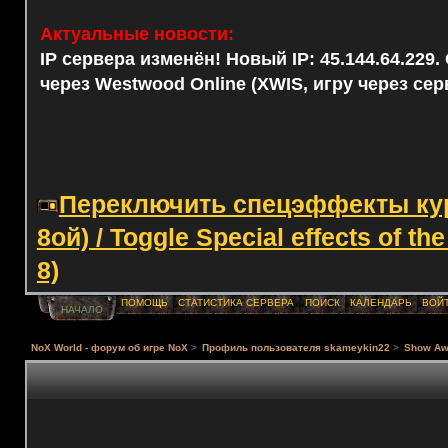
Актуальные новости:
IP сервера изменён! Новый IP: 45.144.64.229
через Westwood Online (XWIS, игру через сер
Переключить спецэффекты курс
8ой) / Toggle Special effects of th
8)
ПОМОЩЬ
СТАТИСТИКА СЕРВЕРА
ПОИСК
КАЛЕНДАРЬ
ВОЙ
НАЧАЛО
NoX World - форум об игре NoX
>
Профиль пользователя skameykin22
>
Show Aw