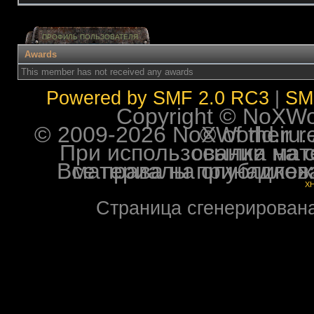
ПРОФИЛЬ ПОЛЬЗОВАТЕЛЯ
Awards
This member has not received any awards
Powered by SMF 2.0 RC3
|
SM
Copyright © NoXWorl
© 2009-2026 NoXWorld.ru. All image
При использовании материалов ф
Все права на опубликованные на форуме NoXW
X
Страница сгенерирована 