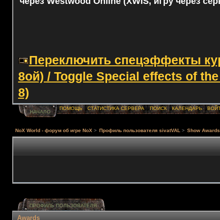
через Westwood Online (XWIS, игру через сер
Переключить спецэффекты курс
8ой) / Toggle Special effects of th
8)
ПОМОЩЬ
СТАТИСТИКА СЕРВЕРА
ПОИСК
КАЛЕНДАРЬ
ВОЙ
НАЧАЛО
NoX World - форум об игре NoX
>
Профиль пользователя sivatVAL
>
Show Award
ПРОФИЛЬ ПОЛЬЗОВАТЕЛЯ
Awards