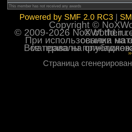
This member has not received any awards
Powered by SMF 2.0 RC3
|
SM
Copyright © NoXWorl
© 2009-2026 NoXWorld.ru. All image
При использовании материалов ф
Все права на опубликованные на форуме NoXW
X
Страница сгенерирована