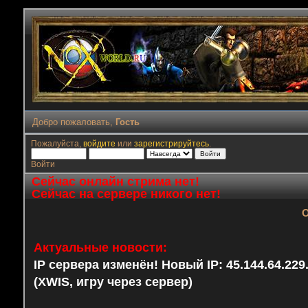
Добро пожаловать,
Гость
Пожалуйста,
войдите
или
зарегистрируйтесь
.
Войти
Сейчас онлайн стрима нет!
Сейчас на сервере никого нет!
О
Актуальные новости:
IP сервера изменён! Новый IP: 45.144.64.22
(XWIS, игру через сервер)