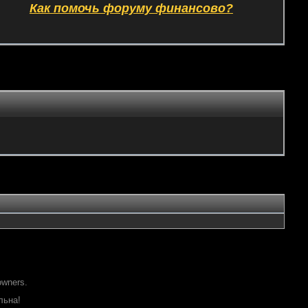
Как помочь форуму финансово?
owners.
льна!