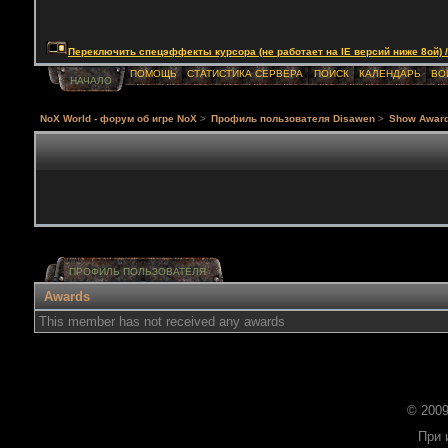
Переключить спецэффекты курсора (не работает на IE версий ниже 8ой) / Togg
ПОМОЩЬ
СТАТИСТИКА СЕРВЕРА
ПОИСК
КАЛЕНДАРЬ
ВО
НАЧАЛО
NoX World - форум об игре NoX
>
Профиль пользователя Disawen
>
Show Awar
ПРОФИЛЬ ПОЛЬЗОВАТЕЛЯ
Awards
This member has not received any awards
© 2009
При 