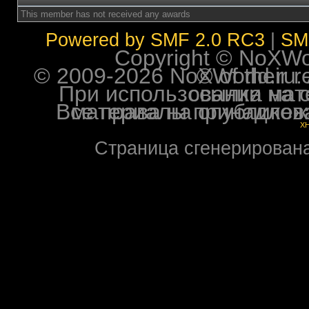
This member has not received any awards
Powered by SMF 2.0 RC3
|
SM
Copyright © NoXWorl
© 2009-2026 NoXWorld.ru. All image
При использовании материалов ф
Все права на опубликованные на форуме NoXW
X
Страница сгенерирована 