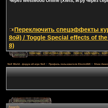
через Westwood Online (XWIS, игру через сер
Переключить спецэффекты курс
8ой) / Toggle Special effects of th
8)
ПОМОЩЬ
СТАТИСТИКА СЕРВЕРА
ПОИСК
КАЛЕНДАРЬ
ВОЙ
НАЧАЛО
NoX World - форум об игре NoX
>
Профиль пользователя ElectroNiK
>
Show Awar
ПРОФИЛЬ ПОЛЬЗОВАТЕЛЯ
Awards