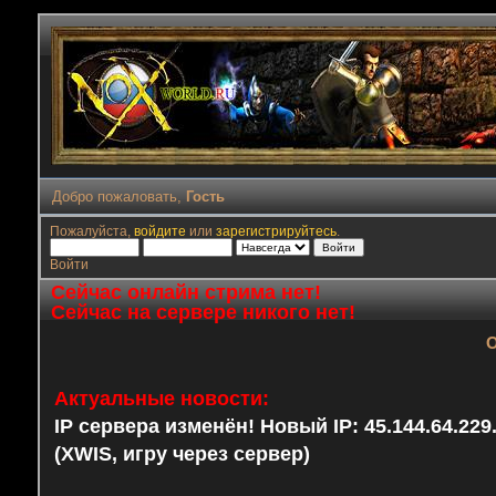
Добро пожаловать,
Гость
Пожалуйста,
войдите
или
зарегистрируйтесь
.
Войти
Сейчас онлайн стрима нет!
Сейчас на сервере никого нет!
О
Актуальные новости:
IP сервера изменён! Новый IP: 45.144.64.22
(XWIS, игру через сервер)