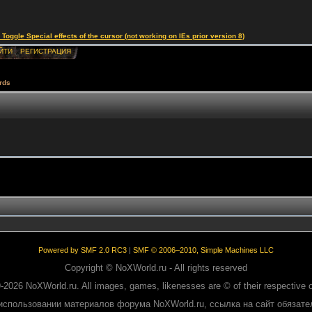
le Special effects of the cursor (not working on IEs prior version 8)
ЙТИ
РЕГИСТРАЦИЯ
rds
Powered by SMF 2.0 RC3
|
SMF © 2006–2010, Simple Machines LLC
Copyright © NoXWorld.ru - All rights reserved
-2026 NoXWorld.ru. All images, games, likenesses are © of their respective 
использовании материалов форума NoXWorld.ru, ссылка на сайт обязате