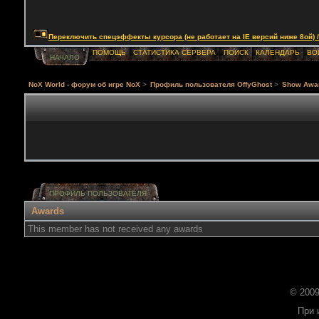
Переключить спецэффекты курсора (не работает на IE версий ниже 8ой) / Togg
ПОМОЩЬ
СТАТИСТИКА СЕРВЕРА
ПОИСК
КАЛЕНДАРЬ
ВО
НАЧАЛО
NoX World - форум об игре NoX
>
Профиль пользователя OffyGhost
>
Show Awa
ПРОФИЛЬ ПОЛЬЗОВАТЕЛЯ
Awards
This member has not received any awards
© 2009
При 