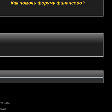
Как помочь форуму финансово?
owners.
льна!