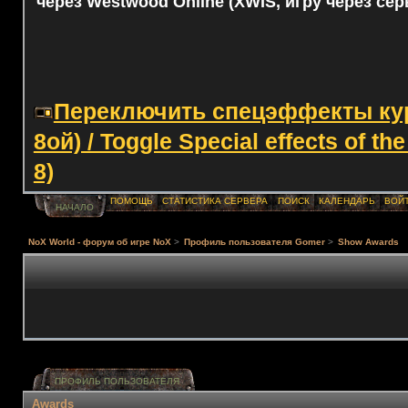
через Westwood Online (XWIS, игру через сер
Переключить спецэффекты курс
8ой) / Toggle Special effects of th
8)
ПОМОЩЬ
СТАТИСТИКА СЕРВЕРА
ПОИСК
КАЛЕНДАРЬ
ВОЙ
НАЧАЛО
NoX World - форум об игре NoX
>
Профиль пользователя Gomer
>
Show Awards
ПРОФИЛЬ ПОЛЬЗОВАТЕЛЯ
Awards