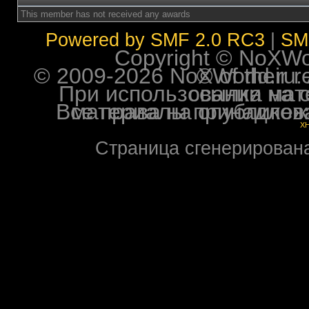
This member has not received any awards
Powered by SMF 2.0 RC3
|
SM
Copyright © NoXWorl
© 2009-2026 NoXWorld.ru. All image
При использовании материалов ф
Все права на опубликованные на форуме NoXW
X
Страница сгенерирована 