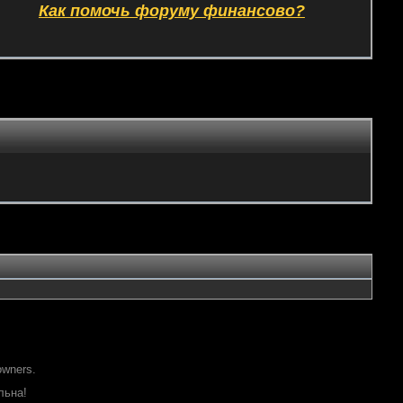
Как помочь форуму финансово?
owners.
льна!