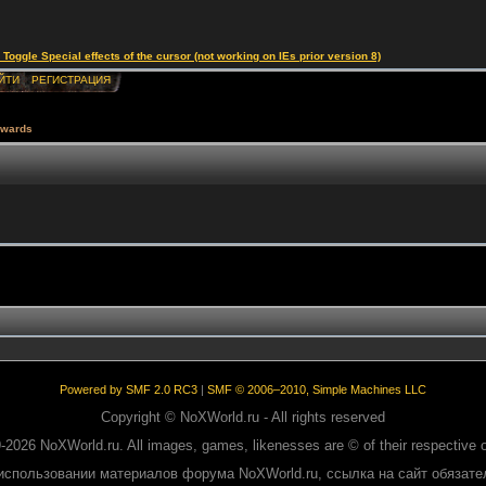
le Special effects of the cursor (not working on IEs prior version 8)
ЙТИ
РЕГИСТРАЦИЯ
wards
Powered by SMF 2.0 RC3
|
SMF © 2006–2010, Simple Machines LLC
Copyright © NoXWorld.ru - All rights reserved
-2026 NoXWorld.ru. All images, games, likenesses are © of their respective 
использовании материалов форума NoXWorld.ru, ссылка на сайт обязате