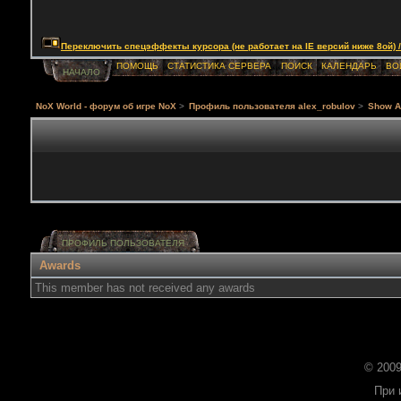
Переключить спецэффекты курсора (не работает на IE версий ниже 8ой) / Togg
ПОМОЩЬ
СТАТИСТИКА СЕРВЕРА
ПОИСК
КАЛЕНДАРЬ
ВО
НАЧАЛО
NoX World - форум об игре NoX
>
Профиль пользователя aleх_robulov
>
Show A
ПРОФИЛЬ ПОЛЬЗОВАТЕЛЯ
Awards
This member has not received any awards
© 2009
При 