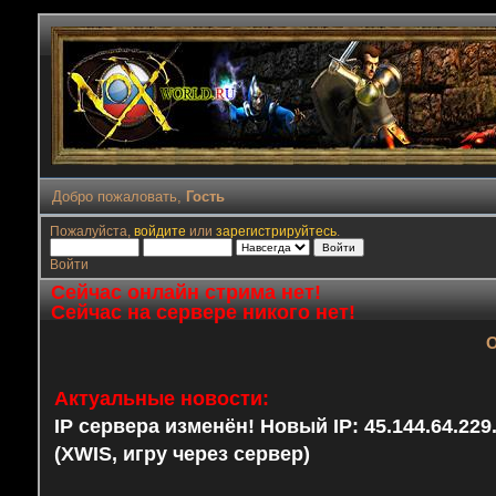
Добро пожаловать,
Гость
Пожалуйста,
войдите
или
зарегистрируйтесь
.
Войти
Сейчас онлайн стрима нет!
Сейчас на сервере никого нет!
О
Актуальные новости:
IP сервера изменён! Новый IP: 45.144.64.22
(XWIS, игру через сервер)