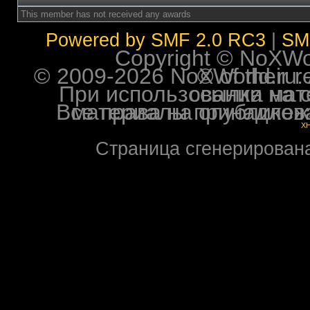
This member has not received any awards
Powered by SMF 2.0 RC3
|
SM
Copyright © NoXWorl
© 2009-2026 NoXWorld.ru. All image
При использовании материалов ф
Все права на опубликованные на форуме NoXW
X
Страница сгенерирована 