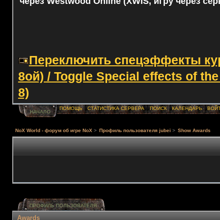
через Westwood Online (XWIS, игру через сер
Переключить спецэффекты курс
8ой) / Toggle Special effects of th
8)
ПОМОЩЬ
СТАТИСТИКА СЕРВЕРА
ПОИСК
КАЛЕНДАРЬ
ВОЙ
НАЧАЛО
NoX World - форум об игре NoX
>
Профиль пользователя jubei
>
Show Awards
ПРОФИЛЬ ПОЛЬЗОВАТЕЛЯ
Awards