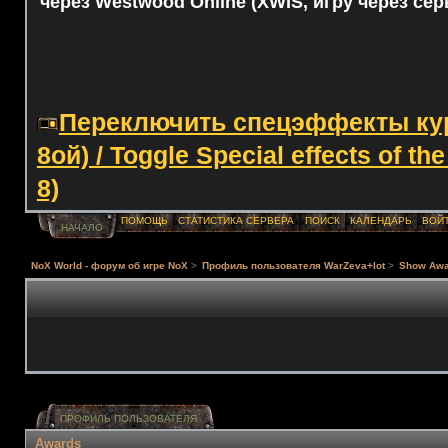
через Westwood Online (XWIS, игру через сер
Переключить спецэффекты курс
8ой) / Toggle Special effects of th
8)
ПОМОЩЬ
СТАТИСТИКА СЕРВЕРА
ПОИСК
КАЛЕНДАРЬ
ВОЙ
НАЧАЛО
NoX World - форум об игре NoX
>
Профиль пользователя WarZeva+lot
>
Show Awa
ПРОФИЛЬ ПОЛЬЗОВАТЕЛЯ
Awards