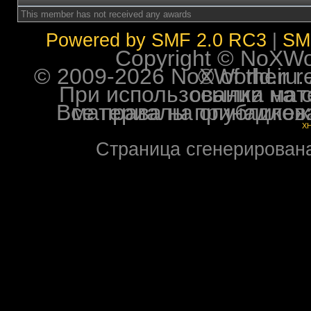
This member has not received any awards
Powered by SMF 2.0 RC3
|
SM
Copyright © NoXWorl
© 2009-2026 NoXWorld.ru. All image
При использовании материалов ф
Все права на опубликованные на форуме NoXW
X
Страница сгенерирована 