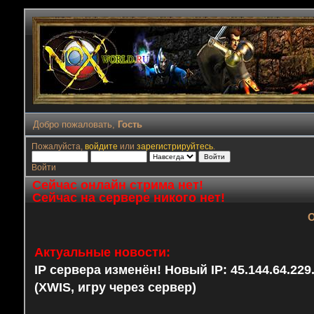
Добро пожаловать,
Гость
Пожалуйста,
войдите
или
зарегистрируйтесь
.
Войти
Сейчас онлайн стрима нет!
Сейчас на сервере никого нет!
О
Актуальные новости:
IP сервера изменён! Новый IP: 45.144.64.22
(XWIS, игру через сервер)