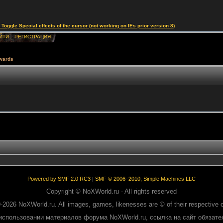
le Special effects of the cursor (not working on IEs prior version 8)
ЙТИ
РЕГИСТРАЦИЯ
wards
Powered by SMF 2.0 RC3
|
SMF © 2006–2010, Simple Machines LLC
Copyright © NoXWorld.ru - All rights reserved
-2026 NoXWorld.ru. All images, games, likenesses are © of their respective 
использовании материалов форума NoXWorld.ru, ссылка на сайт обязате