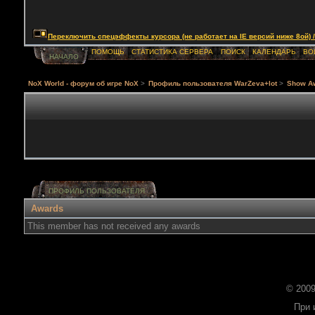
Переключить спецэффекты курсора (не работает на IE версий ниже 8ой) / Togg
ПОМОЩЬ
СТАТИСТИКА СЕРВЕРА
ПОИСК
КАЛЕНДАРЬ
ВО
НАЧАЛО
NoX World - форум об игре NoX
>
Профиль пользователя WarZeva+lot
>
Show A
ПРОФИЛЬ ПОЛЬЗОВАТЕЛЯ
Awards
This member has not received any awards
© 2009
При 