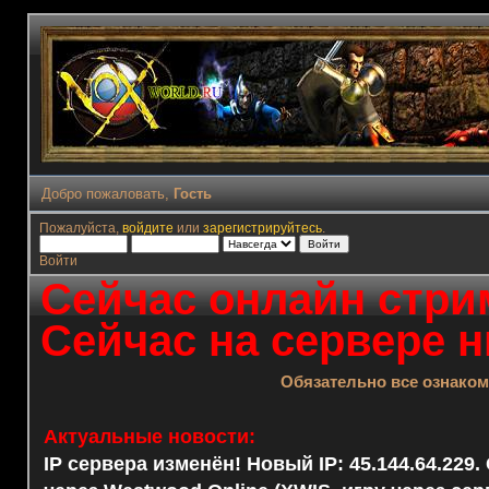
Добро пожаловать,
Гость
Пожалуйста,
войдите
или
зарегистрируйтесь
.
Войти
Сейчас онлайн стрим
Сейчас на сервере н
Обязательно все ознако
Актуальные новости:
IP сервера изменён! Новый IP: 45.144.64.229