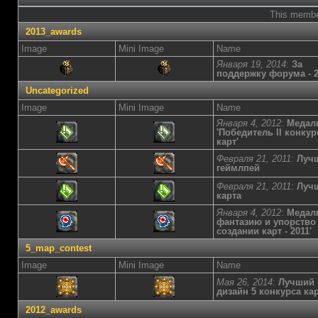
This member
2013_awards
Image
Mini Image
Name
Января 19, 2014
:
За
поддержку форума - 2
Uncategorized
Image
Mini Image
Name
Января 4, 2012
:
Медал
'Победитель II конкур
карт'
Февраля 21, 2011
:
Луч
геймлпей
Февраля 21, 2011
:
Луч
карта
Января 4, 2012
:
Медаль
фантазию и упорство
создании карт - 2011'
5_map_contest
Image
Mini Image
Name
Мая 26, 2014
:
Лучший
дизайн 5 конкурса ка
2012_awards