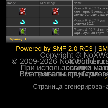
Image
Mini Image
Name
Января 8, 2013
:
3 конк
карт - приз Evengard-а
самую большую карт
Января 8, 2013
:
Рука
форума 2012
Января 8, 2013
:
3 конк
карт - лучшая карта
Страниц:
[
1
]
Powered by SMF 2.0 RC3
|
SM
Copyright © NoXWorl
© 2009-2026 NoXWorld.ru. All image
При использовании материалов ф
Все права на опубликованные на форуме NoXW
X
Страница сгенерирована 