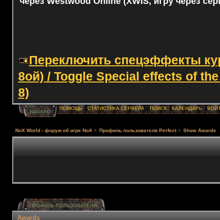
через Westwood Online (XWIS, игру через сер
Переключить спецэффекты курс
8ой) / Toggle Special effects of th
8)
ПОМОЩЬ
СТАТИСТИКА СЕРВЕРА
ПОИСК
КАЛЕНДАРЬ
ВОЙ
НАЧАЛО
NoX World - форум об игре NoX
>
Профиль пользователя Perfect
>
Show Awards
ПРОФИЛЬ ПОЛЬЗОВАТЕЛЯ
Awards