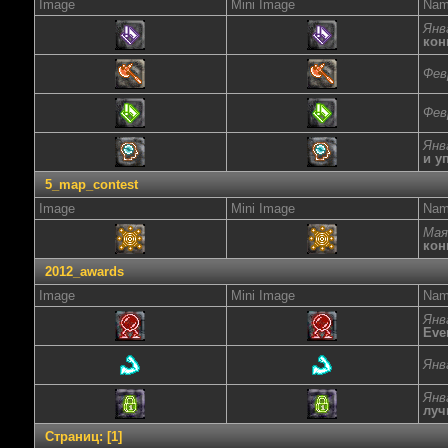
Image
Mini Image
Na
Янв
кон
Фев
Фев
Янв
и у
5_map_contest
Image
Mini Image
Na
Мая
кон
2012_awards
Image
Mini Image
Na
Янв
Eve
Янв
Янв
луч
Страниц:
[
1
]