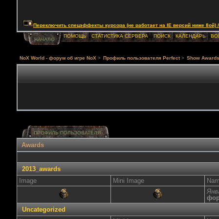
Переключить спецэффекты курсора (не работает на IE версий ниже 8ой) / Togg
ПОМОЩЬ
СТАТИСТИКА СЕРВЕРА
ПОИСК
КАЛЕНДАРЬ
ВО
НАЧАЛО
NoX World - форум об игре NoX
>
Профиль пользователя Perfect
>
Show Award
ПРОФИЛЬ ПОЛЬЗОВАТЕЛЯ
Awards
2013_awards
Image
Mini Image
Na
Янв
фор
Uncategorized