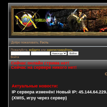
Добро пожаловать,
Гость
Пожалуйста,
войдите
или
зарегистрируйтесь
.
Войти
Сейчас онлайн стрима нет!
Сейчас на сервере никого нет!
О
Актуальные новости:
IP сервера изменён! Новый IP: 45.144.64.22
(XWIS, игру через сервер)