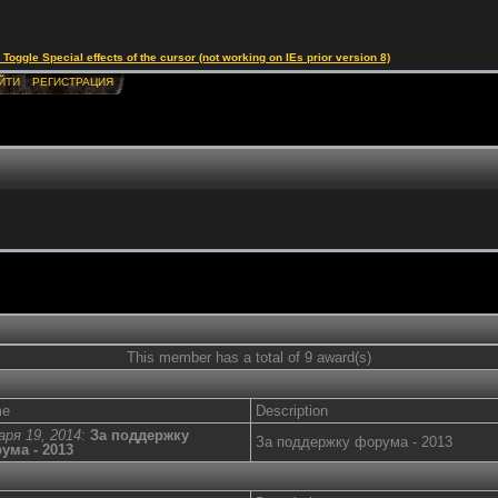
le Special effects of the cursor (not working on IEs prior version 8)
ЙТИ
РЕГИСТРАЦИЯ
s
This member has a total of 9 award(s)
me
Description
аря 19, 2014
:
За поддержку
За поддержку форума - 2013
ума - 2013